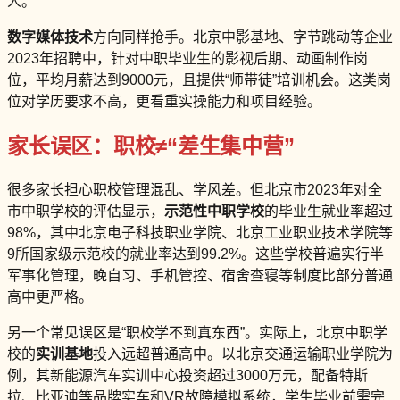
人。
数字媒体技术
方向同样抢手。北京中影基地、字节跳动等企业
2023年招聘中，针对中职毕业生的影视后期、动画制作岗
位，平均月薪达到9000元，且提供“师带徒”培训机会。这类岗
位对学历要求不高，更看重实操能力和项目经验。
家长误区：职校≠“差生集中营”
很多家长担心职校管理混乱、学风差。但北京市2023年对全
市中职学校的评估显示，
示范性中职学校
的毕业生就业率超过
98%，其中北京电子科技职业学院、北京工业职业技术学院等
9所国家级示范校的就业率达到99.2%。这些学校普遍实行半
军事化管理，晚自习、手机管控、宿舍查寝等制度比部分普通
高中更严格。
另一个常见误区是“职校学不到真东西”。实际上，北京中职学
校的
实训基地
投入远超普通高中。以北京交通运输职业学院为
例，其新能源汽车实训中心投资超过3000万元，配备特斯
拉、比亚迪等品牌实车和VR故障模拟系统，学生毕业前需完