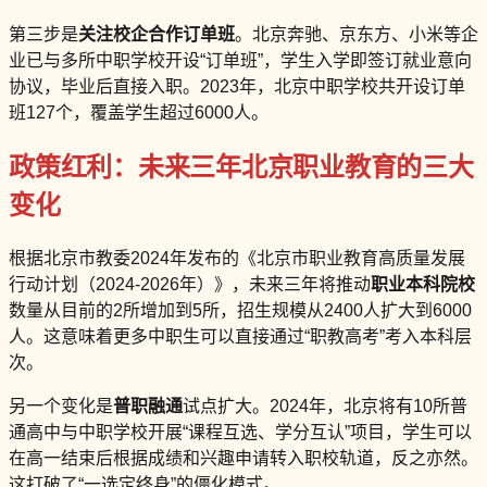
第三步是
关注校企合作订单班
。北京奔驰、京东方、小米等企
业已与多所中职学校开设“订单班”，学生入学即签订就业意向
协议，毕业后直接入职。2023年，北京中职学校共开设订单
班127个，覆盖学生超过6000人。
政策红利：未来三年北京职业教育的三大
变化
根据北京市教委2024年发布的《北京市职业教育高质量发展
行动计划（2024-2026年）》，未来三年将推动
职业本科院校
数量从目前的2所增加到5所，招生规模从2400人扩大到6000
人。这意味着更多中职生可以直接通过“职教高考”考入本科层
次。
另一个变化是
普职融通
试点扩大。2024年，北京将有10所普
通高中与中职学校开展“课程互选、学分互认”项目，学生可以
在高一结束后根据成绩和兴趣申请转入职校轨道，反之亦然。
这打破了“一选定终身”的僵化模式。