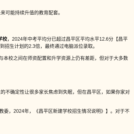
未来可能持续升值的教育配套。
学校
，2024年中考平均分已超过昌平区平均水平12.6分【昌平
达到招生计划的2.3倍，最终通过电脑派位录取。
校与本校之间在师资配置和升学资源上仍有差距，但对于大多数
派位的不确定性让很多家长焦虑到失眠，但在昌平区，如果你家对
区教委，2024年，《昌平区新建学校招生情况说明》】。对于不