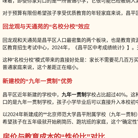
味着，即使你家对口的是一所普通小学，它很可能已经被纳入
对于预算有限但希望孩子享受优质教育的年轻家庭来说，昌平区
回龙观与天通苑的“名校分校”效应
回龙观和天通苑是昌平区人口最密集的两个板块，也是教育资
区教育招生考试中心，2024年，《昌平区中考成绩统计》】。
这种“名校分校”模式带来的直接好处是：家长不需要花几百万
普通家庭来说，这个差距正在缩小。
新建校的“九年一贯制”优势
昌平区近年新建的学校中，
九年一贯制
学校占比超过40%。
口的是九年一贯制学校，孩子小学毕业后可以直接升入本校初
以2024年新建成的**北京师范大学昌平附属学校（九年一贯
希望孩子在五年级就开始刷简历、跑坑班的家庭，这个“确定性
房价与教育成本的“性价比”对比