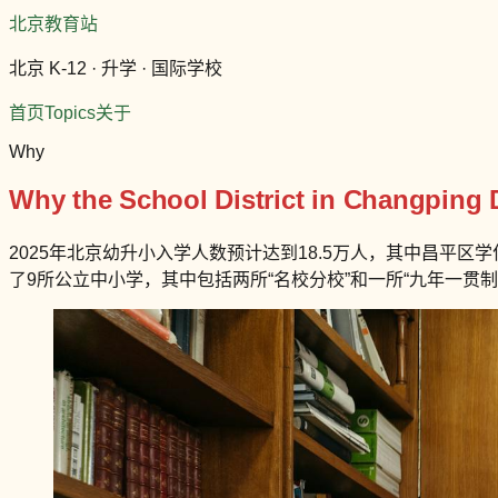
北京教育站
北京 K-12 · 升学 · 国际学校
首页
Topics
关于
Why
Why the School District in Changping 
2025年北京幼升小入学人数预计达到18.5万人，其中昌平区学
了9所公立中小学，其中包括两所“名校分校”和一所“九年一贯制”