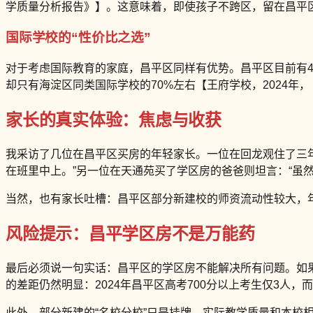
学质量分析报告》】。这意味着，即使孩子不跨区，留在昌平
国际学校的“性价比之选”
对于考虑国际教育的家庭，昌平区同样有优势。昌平区目前有
却只有海淀区同类国际学校的70%左右【王府学校，2024年
家长的真实体验：焦虑与收获
我采访了几位在昌平区买房的年轻家长。一位在回龙观住了三年
在班里中上。”另一位在天通苑买了学区房的爸爸则坦言：“虽
当然，也有家长吐槽：昌平区部分新建校的师资流动性较大，年
风险提示：昌平学区房不是万能药
最后必须说一句实话：昌平区的学区房不能解决所有问题。如果
的差距仍然明显：2024年昌平区高考700分以上考生仅3人，
此外，部分新建的“名校分校”只是挂牌，实际教学质量和本校