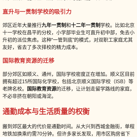
直升与一贯制学校的吸引力
郊区近年大量推行
九年一贯制
和
十二年一贯制
学校。比如北京
十一学校在昌平的分校，小学部毕业生可直升初中部，免去小
升初的派位焦虑。这种“一管到底”的模式，对双职工家庭尤其
友好，省去了多次择校的精力成本。
国际教育资源的迁移
部分郊区如顺义、通州，国际学校密度正在增加。顺义区目前
拥有超过15所国际化学校，包括北京顺义国际学校（ISB）等
老牌名校。
国际教育资源
的迁移，让计划走留学路线的家庭，
不必非挤在朝阳或海淀。
通勤成本与生活质量的权衡
搬到郊区最大的代价是通勤时间。从大兴到西城金融街，单程
地铁加换乘约需70分钟。但许多家长发现，用市区购房省下