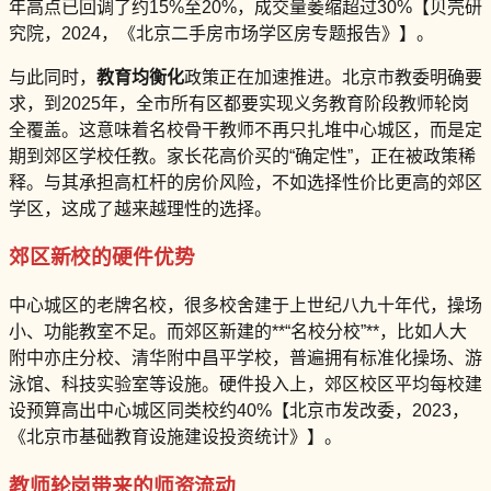
年高点已回调了约15%至20%，成交量萎缩超过30%【贝壳研
究院，2024，《北京二手房市场学区房专题报告》】。
与此同时，
教育均衡化
政策正在加速推进。北京市教委明确要
求，到2025年，全市所有区都要实现义务教育阶段教师轮岗
全覆盖。这意味着名校骨干教师不再只扎堆中心城区，而是定
期到郊区学校任教。家长花高价买的“确定性”，正在被政策稀
释。与其承担高杠杆的房价风险，不如选择性价比更高的郊区
学区，这成了越来越理性的选择。
郊区新校的硬件优势
中心城区的老牌名校，很多校舍建于上世纪八九十年代，操场
小、功能教室不足。而郊区新建的**“名校分校”**，比如人大
附中亦庄分校、清华附中昌平学校，普遍拥有标准化操场、游
泳馆、科技实验室等设施。硬件投入上，郊区校区平均每校建
设预算高出中心城区同类校约40%【北京市发改委，2023，
《北京市基础教育设施建设投资统计》】。
教师轮岗带来的师资流动