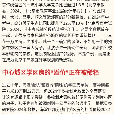
等传统强区的一流小学入学竞争比已超过1:3.5【北京市教
委，2024，《北京市教育事业发展统计年报》】。与此同
时，大兴、昌平、顺义等近郊区的部分新建校，在2024年中
考中，高分段学生占比同比提升了12%至18%【北京教育考试
院，2024，《中考成绩分段统计报告》】。这两个数据放在
一起，让很多原本死磕中心城区的家长开始重新算账——与其
花千万买海淀老破小、赌一个不确定的派位，不如用一半的预
算在郊区换一套大房子，让孩子进一所硬件全新、师资由名校
本部轮岗的学校。这股“郊区回流”的趋势，不是个例，而是正
在成为北京中产家庭升学规划的新选项。
中心城区学区房的“溢价”正在被稀释
过去十年，海淀“金坑”和西城“德胜”的学区房单价一度冲到每
平方米18万到22万元，但2024年多校划片政策的全面落实，
让这套逻辑出现了裂缝。
多校划片
意味着即便你买了划片小区
的房子，孩子也可能被调剂到一公里外的普通小学。根据贝壳
研究院2024年数据，海淀区部分热门学区房的挂牌价较2022