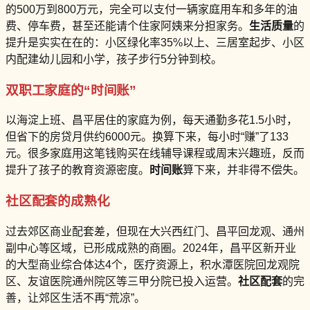
的500万到800万元，完全可以支付一辆家庭用车和多年的油
费、停车费，甚至还能请个住家阿姨来分担家务。
生活质量
的
提升是实实在在的：小区绿化率35%以上、三居室起步、小区
内配建幼儿园和小学，孩子步行5分钟到校。
双职工家庭的“时间账”
以海淀上班、昌平居住的家庭为例，每天通勤多花1.5小时，
但省下的房贷月供约6000元。换算下来，每小时“赚”了133
元。很多家庭用这笔钱购买在线辅导课程或周末兴趣班，反而
提升了孩子的教育资源密度。
时间账
算下来，并非得不偿失。
社区配套的成熟化
过去郊区商业配套差，但现在大兴西红门、昌平回龙观、通州
副中心等区域，已形成成熟的商圈。2024年，昌平区新开业
的大型商业综合体达4个，医疗资源上，积水潭医院回龙观院
区、友谊医院通州院区等三甲分院已投入运营。
社区配套
的完
善，让郊区生活不再“荒凉”。