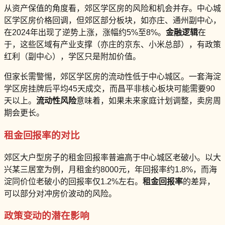
从资产保值的角度看，郊区学区房的风险和机会并存。中心城
区学区房价格回调，但郊区部分板块，如亦庄、通州副中心，
在2024年出现了逆势上涨，涨幅约5%至8%。
金融逻辑
在
于，这些区域有产业支撑（亦庄的京东、小米总部），有政策
红利（副中心），学区只是附加价值。
但家长需警惕，郊区学区房的流动性低于中心城区。一套海淀
学区房挂牌后平均45天成交，而昌平非核心板块可能需要90
天以上。
流动性风险
意味着，如果未来家庭计划调整，卖房周
期会更长。
租金回报率的对比
郊区大户型房子的租金回报率普遍高于中心城区老破小。以大
兴某三居室为例，月租金约8000元，年回报率约1.8%，而海
淀同价位老破小的回报率仅1.2%左右。
租金回报率
的差异，
可以部分对冲房价波动的风险。
政策变动的潜在影响