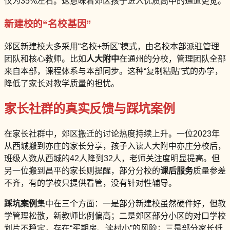
仅为35%左右。这意味着郊区孩子进入优质高中的通道更宽。
新建校的“名校基因”
郊区新建校大多采用“名校+新区”模式，由名校本部派驻管理
团队和核心教师。比如
人大附中
在通州的分校，管理团队全部
来自本部，课程体系与本部同步。这种“复制粘贴”式的办学，
降低了家长对教学质量的担忧。
家长社群的真实反馈与踩坑案例
在家长社群中，郊区搬迁的讨论热度持续上升。一位2023年
从西城搬到亦庄的家长分享，孩子入读人大附中亦庄分校后，
班级人数从西城的42人降到32人，老师关注度明显提高。但
另一位搬到昌平的家长则提醒，部分分校的
课后服务
质量参差
不齐，有的学校只提供看管，没有针对性辅导。
踩坑案例
集中在三个方面：一是部分新建校虽然硬件好，但教
学管理松散，新教师比例偏高；二是郊区部分小区的对口学校
划片不稳定，存在“买期房、读村小”的风险；三是部分家长低