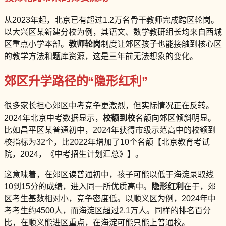
从2023年起，北京已有超过1.2万名骨干教师完成跨区轮岗。
以大兴区某新建分校为例，其语文、数学教研组长均来自西城
区重点小学本部。
教师轮岗
制度让郊区孩子也能接触到核心区
的教学方法和题库资源，这是三年前无法想象的变化。
郊区升学路径的“隐形红利”
很多家长担心郊区中考竞争更激烈，但实际情况正在反转。
2024年北京中考数据显示，
校额到校
名额向郊区倾斜明显。
比如昌平区某普通初中，2024年获得市级示范高中的校额到
校指标为32个，比2022年增加了10个名额【北京教育考试
院，2024，《中考招生计划汇总》】。
这意味着，在郊区读普通初中，孩子可能以低于海淀录取线
10到15分的成绩，进入同一所优质高中。
隐形红利
在于，郊
区考生基数相对小，竞争密度低。以顺义区为例，2024年中
考考生约4500人，而海淀区超过2.1万人。同样的排名百分
比，在顺义能进区重点，在海淀可能只能上普通校。