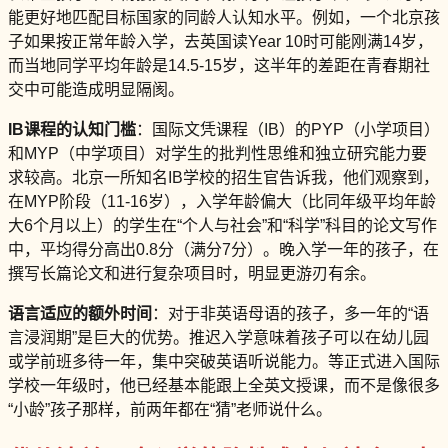
能更好地匹配目标国家的同龄人认知水平。例如，一个北京孩
子如果按正常年龄入学，去英国读Year 10时可能刚满14岁，
而当地同学平均年龄是14.5-15岁，这半年的差距在青春期社
交中可能造成明显隔阂。
IB课程的认知门槛
：国际文凭课程（IB）的PYP（小学项目）
和MYP（中学项目）对学生的批判性思维和独立研究能力要
求较高。北京一所知名IB学校的招生官告诉我，他们观察到，
在MYP阶段（11-16岁），入学年龄偏大（比同年级平均年龄
大6个月以上）的学生在“个人与社会”和“科学”科目的论文写作
中，平均得分高出0.8分（满分7分）。晚入学一年的孩子，在
撰写长篇论文和进行复杂项目时，明显更游刃有余。
语言适应的额外时间
：对于非英语母语的孩子，多一年的“语
言浸润期”是巨大的优势。推迟入学意味着孩子可以在幼儿园
或学前班多待一年，集中突破英语听说能力。等正式进入国际
学校一年级时，他已经基本能跟上全英文授课，而不是像很多
“小龄”孩子那样，前两年都在“猜”老师说什么。