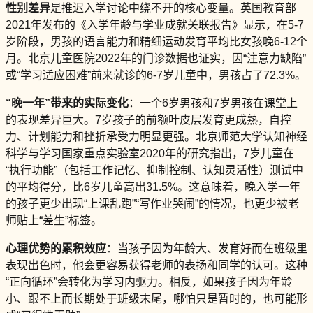
性别差异
是推迟入学讨论中绕不开的核心变量。英国教育部
2021年发布的《入学年龄与学业成就关联报告》显示，在5-7
岁阶段，男孩的语言能力和精细运动发育平均比女孩晚6-12个
月。北京儿童医院2022年的门诊数据也证实，因“注意力缺陷”
或“学习适应困难”前来就诊的6-7岁儿童中，男孩占了72.3%。
“晚一年”带来的实际变化
：一个6岁男孩和7岁男孩在课堂上
的表现差异巨大。7岁孩子的前额叶皮层发育更成熟，自控
力、计划能力和挫折承受力明显更强。北京师范大学认知神经
科学与学习国家重点实验室2020年的研究指出，7岁儿童在
“执行功能”（包括工作记忆、抑制控制、认知灵活性）测试中
的平均得分，比6岁儿童高出31.5%。这意味着，晚入学一年
的孩子更少出现“上课乱跑”“写作业哭闹”的情况，也更少被老
师贴上“差生”标签。
心理优势的累积效应
：当孩子因为年龄大、发育好而在班级里
表现出色时，他会更容易获得老师的表扬和同学的认可。这种
“正向循环”会转化为学习内驱力。相反，如果孩子因为年龄
小、跟不上而长期处于班级末尾，哪怕只是暂时的，也可能形