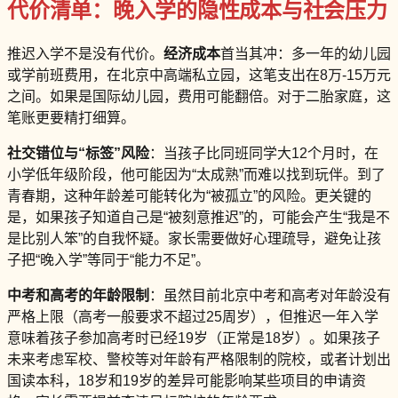
代价清单：晚入学的隐性成本与社会压力
推迟入学不是没有代价。
经济成本
首当其冲：多一年的幼儿园
或学前班费用，在北京中高端私立园，这笔支出在8万-15万元
之间。如果是国际幼儿园，费用可能翻倍。对于二胎家庭，这
笔账更要精打细算。
社交错位与“标签”风险
：当孩子比同班同学大12个月时，在
小学低年级阶段，他可能因为“太成熟”而难以找到玩伴。到了
青春期，这种年龄差可能转化为“被孤立”的风险。更关键的
是，如果孩子知道自己是“被刻意推迟”的，可能会产生“我是不
是比别人笨”的自我怀疑。家长需要做好心理疏导，避免让孩
子把“晚入学”等同于“能力不足”。
中考和高考的年龄限制
：虽然目前北京中考和高考对年龄没有
严格上限（高考一般要求不超过25周岁），但推迟一年入学
意味着孩子参加高考时已经19岁（正常是18岁）。如果孩子
未来考虑军校、警校等对年龄有严格限制的院校，或者计划出
国读本科，18岁和19岁的差异可能影响某些项目的申请资