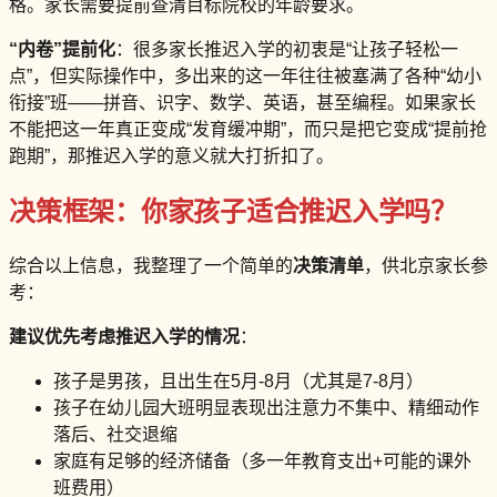
格。家长需要提前查清目标院校的年龄要求。
“内卷”提前化
：很多家长推迟入学的初衷是“让孩子轻松一
点”，但实际操作中，多出来的这一年往往被塞满了各种“幼小
衔接”班——拼音、识字、数学、英语，甚至编程。如果家长
不能把这一年真正变成“发育缓冲期”，而只是把它变成“提前抢
跑期”，那推迟入学的意义就大打折扣了。
决策框架：你家孩子适合推迟入学吗？
综合以上信息，我整理了一个简单的
决策清单
，供北京家长参
考：
建议优先考虑推迟入学的情况
：
孩子是男孩，且出生在5月-8月（尤其是7-8月）
孩子在幼儿园大班明显表现出注意力不集中、精细动作
落后、社交退缩
家庭有足够的经济储备（多一年教育支出+可能的课外
班费用）