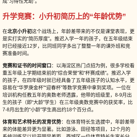
成“习得性无助”。
升学竞赛：小升初简历上的“年龄优势”
在
北京小升初
这个战场上，年龄差带来的不仅是课堂表现，更
是实打实的“简历厚度”。推迟入学一年的孩子，在五年级结束
时已经接近12岁，比同班同学多出了整整一年的课外班和竞
赛准备时间。
竞赛和证书的时间窗口
：以海淀区热门点招为例，很多学校看
重五年级上学期结束前的“综合荣誉”和“杯赛成绩”。推迟入学
的孩子，在四年级时就已经具备了五年级孩子的认知水平，更
容易在“华罗庚金杯”“迎春杯”等数学竞赛中拿到奖项。一位在
培训机构任教五年的奥数老师透露，他带的班级里，8-9月出
生的孩子（即“大龄”学生）在三年级奥数竞赛中的获奖率，比
7-8月出生的“小龄”学生高出约18个百分点。
体育和艺术特长的发育优势
：在体育特长生选拔中，年龄差带
来的体能差异更为显著。比如游泳、田径等项目，12个月的
系统训练足以拉开明显差距。西城区一位体育特长生家长分