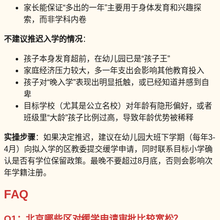
家长能保证“多出的一年”主要用于身体发育和兴趣探
索，而非学科内卷
不建议推迟入学的情况
：
孩子本身发育超前，在幼儿园已是“孩子王”
家庭经济压力较大，多一年支出会影响其他教育投入
孩子对“晚入学”表现出明显抵触，或已经知道并感到自
卑
目标学校（尤其是公立名校）对年龄有隐形偏好，或者
班级里“大龄”孩子比例过高，导致年龄优势被稀释
实操步骤
：如果决定推迟，建议在幼儿园大班下学期（每年3-
4月）向拟入学的区教委提交缓学申请，同时联系目标小学确
认是否有学位保留政策。最晚不要超过8月底，否则会影响次
年学籍注册。
FAQ
Q1：北京哪些区对缓学申请审批比较宽松？