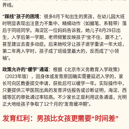
界线。
“踩线”孩子的困境
：很多8月下旬出生的男孩，在幼儿园大班
时明显表现出注意力不集中、精细动作（如握笔、系鞋带）落
后于同班同学。海淀区一位妈妈告诉我，她儿子8月29日出
生，入学后第一学期，老师频繁反映孩子“坐不住、跟不上”，
甚至建议去查多动症。后来她咬牙让孩子退学重读一年大班，
第二年再入学时，孩子成了班级里最大的，反而成了“小领
袖”。
政策允许的“缓学”通道
：根据《北京市义务教育入学政策》
（2023年版），因身体或发育原因确实需要延迟入学的，家
长可向区教委提交申请，获批后可以缓学一年。实际操作中，
只要提供三甲医院出具的发育评估报告或诊断证明，海淀、西
城等区的审批通过率较高。不少家长正是利用这条通道，光明
正大地给孩子争取了12个月的“发育缓冲期”。
发育红利：男孩比女孩更需要“时间差”