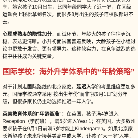
享，她家孩子10月出生，比同年级同学大了近一岁，在区级
运动会上轻松拿到名次，而很多8月出生的孩子连校队都进不
去。
心理成熟度的隐性加分
：面试环节，年龄大的孩子往往更沉
稳、表达更清晰。小升初面试官普遍反映，大龄孩子在小组讨
论中更敢于发言、更有领导力。这种软实力，在竞争激烈的选
拔中往往成为关键变量。
国际学校：海外升学体系中的“年龄策略”
对于计划走国际路线的北京家庭，
延迟入学
的考量维度更加多
元。国际学校通常采用“按出生年份”而非“按9月1日”划分年
级，但很多家长仍主动选择推迟一年入学。
英美教育体系的“年龄基准”
：在英国，孩子满4岁进入
Reception（学前班），满5岁进入Year 1；在美国，大多数州
要求孩子在9月1日前满5岁才能上Kindergarten。如果北京家
长希望孩子未来衔接英美高中或大学，让孩子“大一岁”入学，