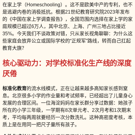
在家上学（Homeschooling）。这不是欧美中产的专利，也不
是逃避内卷的消极抵抗。根据21世纪教育研究院2023年发布
的《中国在家上学调查报告》，全国范围内选择在家上学的家
庭规模已超过6万人，其中北京、上海、广州三地占比接近
35%。今天我们不谈政策对错，只从家长视角聊聊：为什么这
些家庭会放弃公立或国际学校的“正规军”路线，转而自己扛起
教育大旗？
核心驱动力：对学校标准化生产线的深度
厌倦
标准化教育
的流水线模式，正在让越来越多高知家长感到窒
息。北京很多小学的作业量和考试频率，已经超出了儿童身心
发展的合理区间。一位海淀妈妈在家长群分享过数据：她孩子
所在的小学三年级，一学期有8次单元考、2次月考和1次期末
考，平均每两周就要经历一次分数洗礼。这种高密度考核，本
质上是在用同一把尺子量所有孩子。