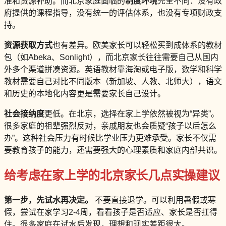
准和资源补助。而北京家庭面临的
制度环境
完全不同：没有政
府提供的课程指导，没有统一的评估体系，也没有专项财政支
持。
资源获取方式
也有差异。欧美家长可以轻松买到成体系的教材
包（如Abeka、Sonlight），而北京家长往往需要自己从国内
外多个渠道拼凑资源。英语教材靠海淘或电子版，数学和科学
教材需要自己对比不同版本（新加坡、人教、北师大），语文
和历史的本地化内容更是需要家长自己设计。
社会接纳度
更低。在北京，选择在家上学依然被视为“异类”。
很多家庭的祖辈强烈反对，亲戚朋友也会质疑“孩子以后怎么
办”。这种社会压力有时候比学业压力更难承受。家长不仅需
要教育孩子的能力，还需要强大的心理素质和家庭内部共识。
给考虑在家上学的北京家长几点实操建议
第一步，先试水再决定。
不要直接退学。可以利用暑假或寒
假，尝试在家学习2-4周，看看孩子是否适应、家长是否扛得
住。很多家庭在试水后发现，理想和现实差距很大。