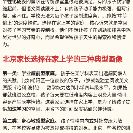
个性化成长
的需求在传统课堂里很难被满足。有的孩子数学思
维超前，但语文阅读跟不上；有的孩子动手能力极强，但写字
慢、坐不住。学校无法为每个孩子定制进度条，只能按“中等
偏上”的速度推进。选择在家上学的家庭，核心诉求就是拿回
对孩子学习节奏的控制权。他们不想让孩子在刷题和排名中耗
尽对世界的好奇心，而是希望保留孩子天生的探索欲和创造
力。
北京家长选择在家上学的三种典型画像
第一类：学业超前型家庭。
孩子在某学科表现出远超同龄人
的天赋。比如朝阳区一位家长的孩子，7岁就能独立阅读英文
原版《哈利·波特》，数学能力达到小学四年级水平。如果按
部就班进公立校，孩子每天要在低难度内容上浪费大量时间，
容易产生厌学情绪。这类家庭选择在家上学，是为了给孩子提
供
加速学习
的空间，用省下的时间深度钻研兴趣领域。
第二类：身心敏感型家庭。
孩子性格内向或对社交压力敏
感，在学校容易成为被忽视或排挤的对象。北京一些名校的班