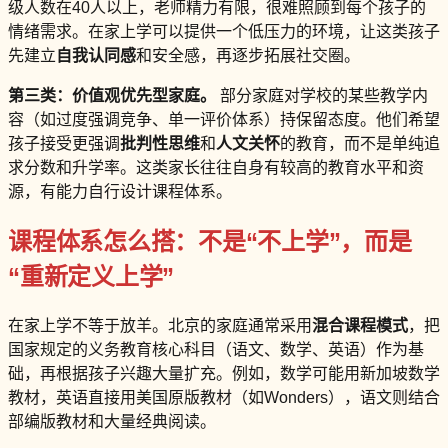
级人数在40人以上，老师精力有限，很难照顾到每个孩子的
情绪需求。在家上学可以提供一个低压力的环境，让这类孩子
先建立
自我认同感
和安全感，再逐步拓展社交圈。
第三类：价值观优先型家庭。
部分家庭对学校的某些教学内
容（如过度强调竞争、单一评价体系）持保留态度。他们希望
孩子接受更强调
批判性思维
和
人文关怀
的教育，而不是单纯追
求分数和升学率。这类家长往往自身有较高的教育水平和资
源，有能力自行设计课程体系。
课程体系怎么搭：不是“不上学”，而是
“重新定义上学”
在家上学不等于放羊。北京的家庭通常采用
混合课程模式
，把
国家规定的义务教育核心科目（语文、数学、英语）作为基
础，再根据孩子兴趣大量扩充。例如，数学可能用新加坡数学
教材，英语直接用美国原版教材（如Wonders），语文则结合
部编版教材和大量经典阅读。