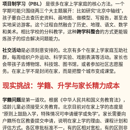
项目制学习（PBL）
是很多在家上学家庭的核心方法。一个
学期可能只围绕两三个大主题展开：比如研究“北京中轴线”，
孩子要自己去查历史资料、画地图、做模型、写报告，甚至去
实地采访游客。这个过程自然融合了历史、地理、语文、数学
和美术。相比学校的分科教学，这种
跨学科整合
的方式更能锻
炼孩子的综合解决问题能力。
社交活动
是必须刻意安排的。北京有多个在家上学家庭互助社
群，每周组织户外运动、科学实验、戏剧表演等活动。家长也
会带孩子去博物馆、科技馆、图书馆，或者参加社区志愿服
务。在家上学不是封闭在家，而是把整个城市变成课堂。
现实挑战：学籍、升学与家长精力成本
学籍问题
是第一道坎。根据《中华人民共和国义务教育法》，
适龄儿童必须接受义务教育。北京目前对在家上学的态度是
“原则上鼓励入学，特殊情况可申请缓学或免学”。家长需要向
户籍所在区教委提交申请，说明在家上学的理由、课程计划和
评估方式。各区审批标准不一，有的区相对宽松，有的区则非