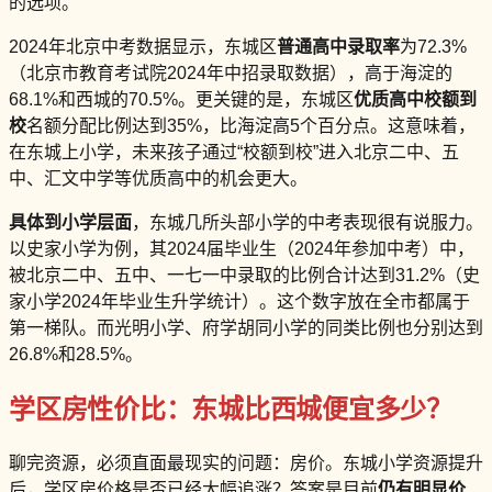
的选项。
2024年北京中考数据显示，东城区
普通高中录取率
为72.3%
（北京市教育考试院2024年中招录取数据），高于海淀的
68.1%和西城的70.5%。更关键的是，东城区
优质高中校额到
校
名额分配比例达到35%，比海淀高5个百分点。这意味着，
在东城上小学，未来孩子通过“校额到校”进入北京二中、五
中、汇文中学等优质高中的机会更大。
具体到小学层面
，东城几所头部小学的中考表现很有说服力。
以史家小学为例，其2024届毕业生（2024年参加中考）中，
被北京二中、五中、一七一中录取的比例合计达到31.2%（史
家小学2024年毕业生升学统计）。这个数字放在全市都属于
第一梯队。而光明小学、府学胡同小学的同类比例也分别达到
26.8%和28.5%。
学区房性价比：东城比西城便宜多少？
聊完资源，必须直面最现实的问题：房价。东城小学资源提升
后，学区房价格是否已经大幅追涨？答案是目前
仍有明显价