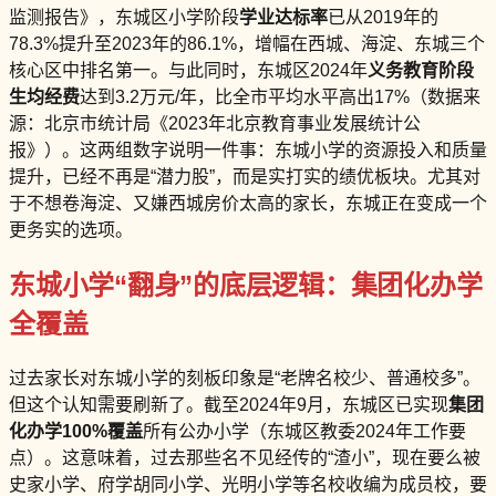
监测报告》，东城区小学阶段
学业达标率
已从2019年的
78.3%提升至2023年的86.1%，增幅在西城、海淀、东城三个
核心区中排名第一。与此同时，东城区2024年
义务教育阶段
生均经费
达到3.2万元/年，比全市平均水平高出17%（数据来
源：北京市统计局《2023年北京教育事业发展统计公
报》）。这两组数字说明一件事：东城小学的资源投入和质量
提升，已经不再是“潜力股”，而是实打实的绩优板块。尤其对
于不想卷海淀、又嫌西城房价太高的家长，东城正在变成一个
更务实的选项。
东城小学“翻身”的底层逻辑：集团化办学
全覆盖
过去家长对东城小学的刻板印象是“老牌名校少、普通校多”。
但这个认知需要刷新了。截至2024年9月，东城区已实现
集团
化办学100%覆盖
所有公办小学（东城区教委2024年工作要
点）。这意味着，过去那些名不见经传的“渣小”，现在要么被
史家小学、府学胡同小学、光明小学等名校收编为成员校，要