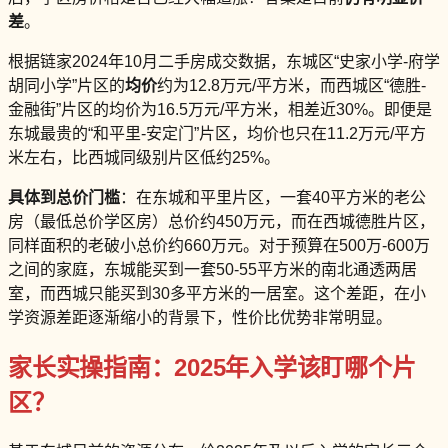
差
。
根据链家2024年10月二手房成交数据，东城区“史家小学-府学
胡同小学”片区的
均价
约为12.8万元/平方米，而西城区“德胜-
金融街”片区的均价为16.5万元/平方米，相差近30%。即便是
东城最贵的“和平里-安定门”片区，均价也只在11.2万元/平方
米左右，比西城同级别片区低约25%。
具体到总价门槛
：在东城和平里片区，一套40平方米的老公
房（最低总价学区房）总价约450万元，而在西城德胜片区，
同样面积的老破小总价约660万元。对于预算在500万-600万
之间的家庭，东城能买到一套50-55平方米的南北通透两居
室，而西城只能买到30多平方米的一居室。这个差距，在小
学资源差距逐渐缩小的背景下，性价比优势非常明显。
家长实操指南：2025年入学该盯哪个片
区？