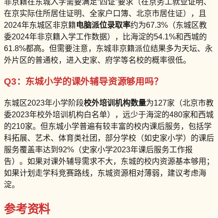
非京籍在东城入学需要满足“四证”要求（在京务工就业证明、
在京实际住所居住证明、全家户口簿、北京市居住证），且
2024年东城区非京籍
电脑派位录取率
约为67.3%（东城区教
委2024年非京籍入学工作数据），比海淀的54.1%和西城的
61.8%都高。但需要注意，东城非京籍派位结果多为天坛、永
外片区的普通校，进入史家、府学等名校的概率很低。
Q3：东城小学的课外辅导资源够用吗？
东城区2023年小学阶段
校外培训机构数量
为127家（北京市教
委2023年校外培训机构白名单），远少于海淀的480家和西城
的210家。但东城小学普遍有较丰富的校内课后服务，包括学
科拓展、艺术、体育类社团，部分学校（如史家小学）的课后
服务覆盖率达到92%（史家小学2023年课后服务工作报
告）。如果对课外辅导需求不大，东城的校内资源基本够用；
如果计划走学科竞赛路线，东城资源相对薄弱，建议考虑海
淀。
参考资料