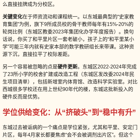
么直接挂牌成为分校区。
关键变化
在于师资流动和课程统一。以东城最典型的“史家教
育集团”为例，旗下9所成员校的骨干教师每年有15%-20%的
轮岗比例（东城区教委2023年集团化办学年度报告）。换句
话说，你买了和平里片区一套老破小，孩子上的“和平里某小
学”可能三年内就有史家本部的数学教研组长来带课。这种资
源下沉，直接拉平了校际差距。
另一个容易被忽略的点是
硬件更新
。东城区2022-2024年完成
了23所小学的校舍扩建或改造工程（东城区发改委2024年民
生项目清单），包括新增室内体育馆、改造科学实验室。对比
西城很多学校还在用上世纪90年代的楼，东城这批新投入的
硬件反而是优势。
学位供给变化：从“挤破头”到“稳中有升”
东城过去被诟病的一个痛点是学位紧张，尤其和平里、安定门
片区，每年4月家长都要焦虑“会不会被调剂出片区”。但这个