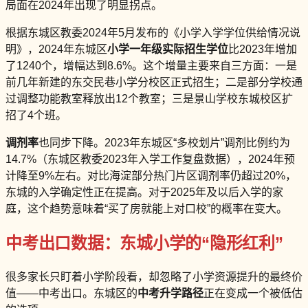
局面在2024年出现了明显拐点。
根据东城区教委2024年5月发布的《小学入学学位供给情况说
明》，2024年东城区
小学一年级实际招生学位
比2023年增加
了1240个，增幅达到8.6%。这个增量主要来自三方面：一是
前几年新建的东交民巷小学分校区正式招生；二是部分学校通
过调整功能教室释放出12个教室；三是景山学校东城校区扩
招了4个班。
调剂率
也同步下降。2023年东城区“多校划片”调剂比例约为
14.7%（东城区教委2023年入学工作复盘数据），2024年预
计降至9%左右。对比海淀部分热门片区调剂率仍超过20%，
东城的入学确定性正在提高。对于2025年及以后入学的家
庭，这个趋势意味着“买了房就能上对口校”的概率在变大。
中考出口数据：东城小学的“隐形红利”
很多家长只盯着小学阶段看，却忽略了小学资源提升的最终价
值——中考出口。东城区的
中考升学路径
正在变成一个被低估