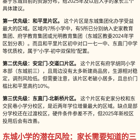
基于东城目前的资源分布，给2025年及以后入学的家长三个
具体建议。
第一优先级：和平里片区。
这个片区是东城集团化办学受益
最大的区域。区域内7所小学中，有5所已分别纳入史家教育
集团、府学教育集团或光明教育集团（东城区教委2024年学
区划分表）。而且和平里片区初中对口一七一中、东直门中学
等优质校，属于“小学-初中双保险”配置。
第二优先级：安定门-交道口片区。
这个片区有府学胡同小学
本部（东城前三），且周边没有太多新建商品房，生源相对稳
定，调剂风险低。但需要注意，该片区老破小居多，且总价门
槛比和平里高约10%。
第三优先级：东直门-北新桥片区。
这个片区有史家分校和东
交民巷小学分校区，是近两年学位增量最大的区域。缺点是部
分学校还在过渡校区，硬件条件参差不齐，但2025年新校区
投用后会有改善。
东城小学的潜在风险：家长需要知道的三