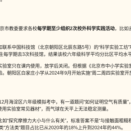
北京市教委要求各校
每学期至少组织2次校外科学实践活动
，比如
如联系中国科技馆（北京朝阳区北辰东路5号）的“科学实验工坊”
学生每学期去3次科技馆，结果该校六年级科学平均分比区平均水平
实验室只在课内使用，放学后关闭。但根据《北京市中小学实验
朝阳区白家庄小学从2024年9月开始实施“周二周四实验室开
4年12月海淀区六年级模拟考中，有一道题问“如何证明空气有质量
“使用实验室常见器材”，而气球在天平上无法稳定测量。
比如“探究摩擦力大小与什么有关”，标准答案不是“与接触面粗糙
方法类”题目占比已从2020年的18%上升到2024年的44%。