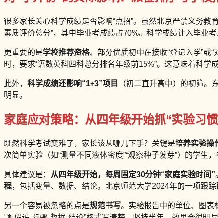
很多家长关心科学成绩是否影响“点招”。虽然北京严禁义务教
素质评价总分”，其中毕业考成绩占70%。科学成绩计入毕业考
更重要的是
学校推荐资格
。部分优质初中在接收“登记入学”或
时，要求“语数英科四科总分排名年级前15%”。这意味着科
此外，
科学成绩还影响“1+3”项目
（初二直升高中）的初筛。东城
明显。
家庭应对策略：从四年级开始抓“实验习惯
既然科学考试变难了，家长该从哪儿下手？关键是
培养实验操
次简单实验（如“测量不同液体密度”“观察种子发芽”）的学生
具体建议是：
从四年级开始，每周固定30分钟“家庭实验时间”
程
，包括变量、数据、结论。北京师范大学2024年的一项跟踪
另一个容易被忽略的点是
规范书写
。实验报告中的单位、图表标
题-假设-步骤-数据-结论”格式写清楚。坚持半年，效果会很明