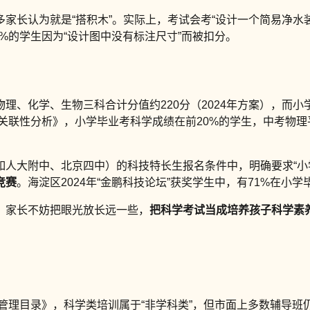
多家长认为就是“搭积木”。实际上，考试会考“设计一个简易净水
8%的学生因为“设计图中没有标注尺寸”而被扣分。
物理、化学、生物三科合计分值约220分（2024年方案），而
关联性分析》，小学毕业考科学成绩在前20%的学生，中考物理平
如人大附中、北京四中）的科技特长生报名条件中，明确要求“小
竞赛
。海淀区2024年“金鹏科技论坛”获奖学生中，有71%在小
。家长不妨把眼光放长远一些，
把科学考试当成培养孩子科学素
类管理目录》，科学类培训属于“非学科类”，但市面上多数辅导