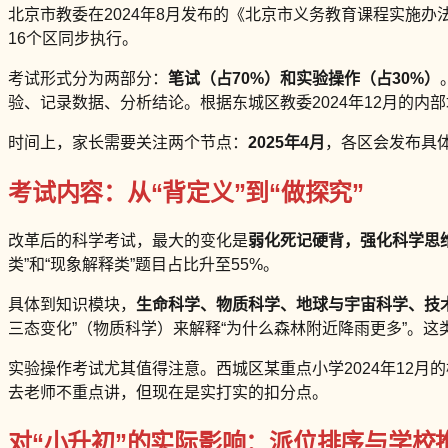
北京市教委在2024年8月发布的《北京市义务教育课程实施办
16个区同步执行。
考试形式分为两部分：
笔试（占70%）和实验操作（占30%）
验、记录数据、分析结论。根据东城区教委2024年12月的内
时间上，家长需要关注两个节点：
2025年4月
，各区会发布具
考试内容：从“背定义”到“做探究”
改革后的科学考试，最大的变化是
弱化死记硬背，强化科学思
类”和“现象解释类”题目占比升至55%。
具体到知识模块，
生命科学、物质科学、地球与宇宙科学、技
三态变化”（物质科学）来解释“为什么森林附近降雨更多”。这
实验操作考试尤其值得注意。西城区某重点小学2024年12月
去老师不重点讲，但现在是实打实的扣分点。
对“小升初”的实际影响：派位排序与学校