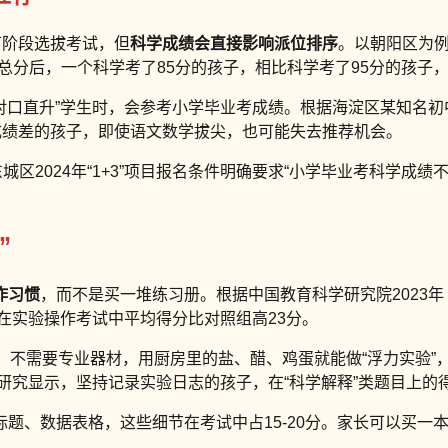
育阶段选拔考试，但
科学成绩会直接影响派位排序
。以朝阳区为例
总分后，一个科学考了85分的孩子，相比科学考了95分的孩子
“对口直升”学生时，会参考小学毕业考成绩。根据海淀区某知名初中
学成绩差的孩子，即使语文数学拔尖，也可能失去推荐机会。
区2024年“1+3”项目报名条件明确要求“小学毕业考科学成
”
作习惯
，而不是买一堆练习册。根据中国教育科学研究院2023
，在实验操作考试中平均得分比对照组高23分。
。不需要专业器材，用厨房里的盐、醋、鸡蛋就能做“浮力实验”
研究显示，坚持记录实验日志的孩子，在“科学解释”类题目上的
题、数据表格，这些细节在考试中占15-20分。家长可以买一
显。