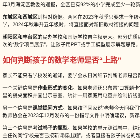
年3月海淀区教委的通报，全区已有92%的小学完成至少一轮新
东城区和西城区
则相对稳健。两区在2023年秋季只要求一年
学，2024年秋季升五年级时，将直接面对新旧教材衔接的问
朝阳区和丰台区
的民办学校和国际学校自主权更大。部分优质民
次的“数学项目展示”，让孩子用PPT或手工模型展示解题思路
如何判断孩子的数学老师是否“上路”
家长不能只看学校发的通知，要学会从日常细节判断老师是否
一个关键信号是
作业形式的变化
。如果老师还只布置“口算题卡
里的餐桌面积并画出示意图、统计一周家庭用电量并绘制折线
另一个信号是
课堂提问方式
。如果孩子回家说“老师今天问我们
教师协会在2023年12月发布的一份指导文件中明确建议，新
第三个信号是
考试卷子的题型
。如果学校的单元测试卷中，纯计
主任询问“学校是否已按新课标出题”，或者直接看孩子试卷的