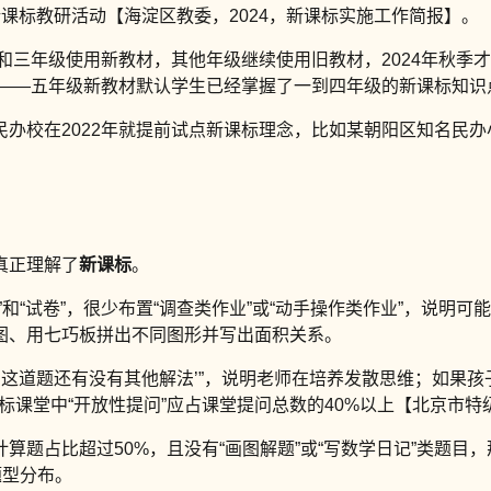
课标教研活动【海淀区教委，2024，新课标实施工作简报】。
级和三年级使用新教材，其他年级继续使用旧教材，2024年秋
题——五年级新教材默认学生已经掌握了一到四年级的新课标知
办校在2022年就提前试点新课标理念，比如某朝阳区知名民办小
。
真正理解了
新课标
。
”和“试卷”，很少布置“调查类作业”或“动手操作类作业”，说
图、用七巧板拼出不同图形并写出面积关系。
‘这道题还有没有其他解法’”，说明老师在培养发散思维；如果孩
课标课堂中“开放性提问”应占课堂提问总数的40%以上【北京市特
算题占比超过50%，且没有“画图解题”或“写数学日记”类题
题型分布。