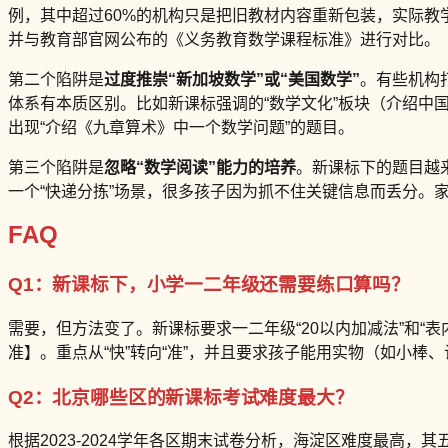
例，其中超过60%的机构只是把旧教材内容重新包装，实际教
并与教育部官网公布的《义务教育数学课程标准》进行对比。
第二个陷阱是
过度推崇“新加坡数学”或“美国数学”
。有些机构
体系有本质区别。比如新课标强调的“数学文化”板块（介绍
出现“介绍《九章算术》中一个数学问题”的题目。
第三个陷阱是
忽略“数学阅读”能力的培养
。新课标下的题目越
一个“快递分拣”场景，很多孩子因为抓不住关键信息而丢分。
FAQ
Q1：新课标下，小学一二年级还需要练口算吗？
需要，但方法变了。新课标要求一二年级“20以内加减法”和“表
准】。重点从“快”转向“准”，并且要求孩子能用实物（如小
Q2：北京哪些区的新课标考试难度最大？
根据2023-2024学年各区期末试卷分析，海淀区难度最高