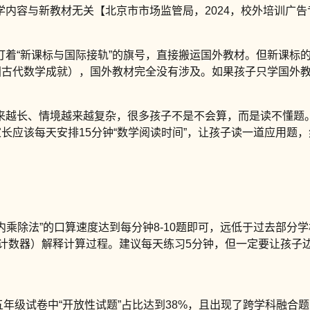
学内容与新教材无关【北京市市场监管局，2024，校外培训广告
打着“新课标与国际接轨”的旗号，直接搬运国外教材。但新课标的
中国古代数学成就），国外教材完全没有涉及。如果孩子只学国外
来越长、情境越来越复杂，很多孩子不是不会算，而是读不懂题。2
家长应该每天安排15分钟“数学阅读时间”，让孩子读一道应用题
内乘除法”的口算速度达到每分钟8-10题即可，远低于过去部分学校
棒、计数器）解释计算过程。建议每天练习5分钟，但一定要让孩子
，其五年级试卷中“开放性试题”占比达到38%，且出现了跨学科