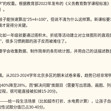
学”的权重。根据教育部2022年发布的《义务教育数学课程标准》
】。
多孩子能快速算出“25×4=100”，但说不清为什么这样算。新
辑才是得分关键。
**。比如一年级就要通过搭积木、折纸等活动建立对立体图形的直
体”，很多习惯刷题的孩子反而被难住了。
子需要学会收集数据、制作简单的条形统计图，并用自己的话描述数
。从2023-2024学年北京多区的期末试卷来看，趋势已经非常
40%降至28%，而“解决问题”类题目（需要写出思路、画图、
，很可能直接被扣掉15-20分。
新题型”——给一段生活场景（比如超市打折、水电费计算），让孩
性试题分值已占30-40分。