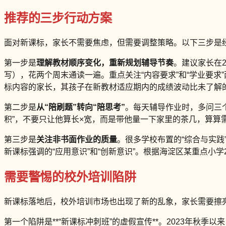
推荐的三步行动方案
面对新课标，家长不需要焦虑，但需要调整策略。以下三步是
第一步是
理解教材顺序变化，重新规划辅导节奏
。建议家长在
写），花两个周末通读一遍。重点关注“内容要求”和“学业要求
标内容的家长，其孩子在新教材适应期内的成绩波动比未了解的
第二步是
从“陪刷题”转向“陪思考”
。每天辅导作业时，多问三个
积”，不要只让他算长×宽，而是带他量一下家里的茶几，算算
第三步是
关注非书面作业的质量
。很多学校布置的“综合与实践
新课标强调的“应用意识”和“创新意识”。根据海淀区某重点小学
需要警惕的校外培训陷阱
新课标落地后，校外培训市场也出现了新的乱象，家长需要擦
第一个陷阱是**“新课标冲刺班”的虚假宣传**。2023年秋季