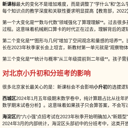
新课标
最大的变化不是增加难度，而是调整了“学什么”和“怎么
每个知识点的教学深度和关联性要求明显提高【教育部，2022
第一个大变化是**“数与代数”领域强化了算理理解**。过去很
过程。这意味着机械刷口算卡的时代正在过去，理解背后的逻
第二个变化是**“图形与几何”增加了空间观念和量感的培养
长在2023年秋季家长会上坦言，新教材第一单元就是“观察物
第三个变化是**“统计与概率”从三年级提前到二年级**。孩
对北京小升初和分班考的影响
很多北京家长最关心的是：新课标会不会影响
小升初
的选拔逻辑
西城区
2024年1月五年级期末数学卷中，纯计算题占比从往年的
数学期末试卷分析】。这意味着如果孩子只会算答案，不会写过程
海淀区
的“六小强”点招考试在2023年秋季开始明确加入“
2024年3月的内部统计，海淀区头部初中的分班考中，这类开放