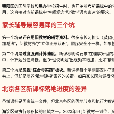
朝阳区
的国际学校和民办学校招生时，也开始参考新课标中的“
用，这直接对应新课标中“空间观念”和“数学语言表达”的要求。
家长辅导最容易踩的三个坑
第一个坑是
还在用旧教材的辅导资料
。很多家长习惯买《黄冈小
加减法”，新教材先学“立体图形认识”，顺序完全不一样。如
第二个坑是
过度强调计算速度
。新课标明确要求“在理解算理的
中，计算题分值降低，但“算理说明题”出现频率增加，比如“请用
第三个坑是
忽视“综合与实践”板块
。新课标每个学期都安排了至
卷上，但却是培养“数学建模”素养的关键。如果家长因为觉得
北京各区新课标落地进度的差异
虽然课标是国家统一文件，但北京各区的落地节奏和执行力度
海淀区
是执行最积极的区域之一。2023年9月新教材一到位，