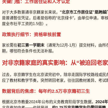
关键门槛：工作居住证和人才认定
对于大多数普通非京籍家长来说，
“北京市工作居住证”
是跨越
是普通暂住凭证，后者是俗称的“北京绿卡”，由单位申请，审
度全市社平工资的1.5倍）。
政策执行细节：资格审核前置
家长需在
初三第一学期末
（通常为12月-1月）提交材料，由
期，哪怕符合条件也无法补报。
对非京籍家庭的真实影响：从“被迫回老家”
过去，非京籍学生在北京读完初中，除非走国际学校路线或民
应了教材和教学节奏，突然转回老家，往往因教材差异、考试
数据背后的焦虑：每年约2.5万非京籍初三生
根据北京市教委2024年公布的义务教育阶段学生数据，
2024
北京参加中考——也就是说，
约1.75万非京籍学生仍需回原籍