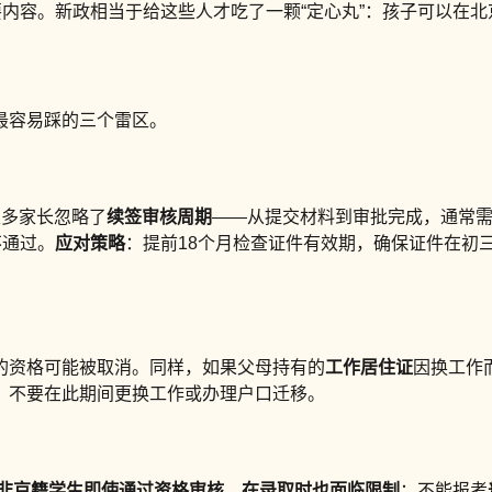
要内容。新政相当于给这些人才吃了一颗“定心丸”：孩子可以在
最容易踩的三个雷区。
很多家长忽略了
续签审核周期
——从提交材料到审批完成，通常需
不通过。
应对策略
：提前18个月检查证件有效期，确保证件在初三
的资格可能被取消。同样，如果父母持有的
工作居住证
因换工作
，不要在此期间更换工作或办理户口迁移。
非京籍学生即使通过资格审核，在录取时也面临限制
：不能报考