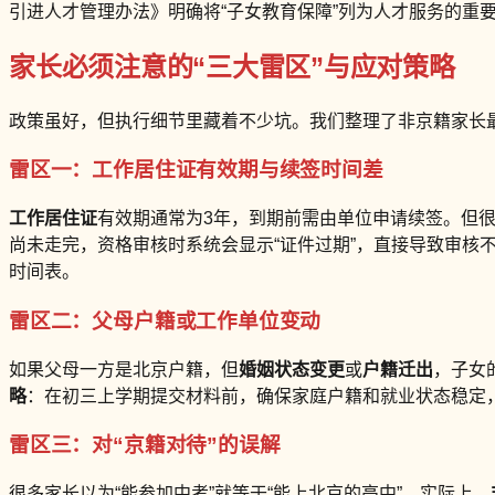
引进人才管理办法》明确将“子女教育保障”列为人才服务的重
家长必须注意的“三大雷区”与应对策略
政策虽好，但执行细节里藏着不少坑。我们整理了非京籍家长
雷区一：工作居住证有效期与续签时间差
工作居住证
有效期通常为3年，到期前需由单位申请续签。但
尚未走完，资格审核时系统会显示“证件过期”，直接导致审核
时间表。
雷区二：父母户籍或工作单位变动
如果父母一方是北京户籍，但
婚姻状态变更
或
户籍迁出
，子女
略
：在初三上学期提交材料前，确保家庭户籍和就业状态稳定
雷区三：对“京籍对待”的误解
很多家长以为“能参加中考”就等于“能上北京的高中”。实际上，