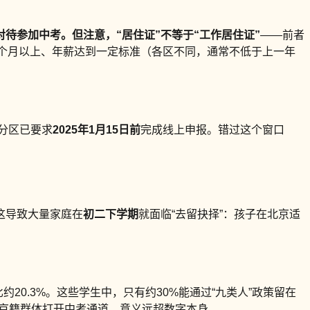
对待参加中考。但注意，
“居住证”不等于“工作居住证”
——前者
6个月以上、年薪达到一定标准（各区不同，通常不低于上一年
部分区已要求
2025年1月15日前
完成线上申报。错过这个窗口
这导致大量家庭在
初二下学期
就面临“去留抉择”：孩子在北京适
约20.3%。这些学生中，只有约30%能通过“九类人”政策留在
京籍群体打开中考通道，意义远超数字本身。