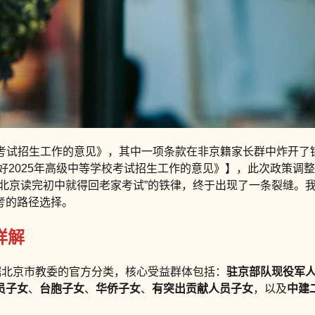
学校考试招生工作的意见》，其中一项条款在非京籍家长群中炸开了
做好2025年高级中等学校考试招生工作的意见》】，此次政策调
北京读完初中就得回老家考试”的铁律，终于出现了一条裂缝。我
考的路径选择。
详解
据北京市教委的官方分类，核心受益群体包括：
驻京部队现役军
员子女
、
台胞子女
、
华侨子女
、
有突出贡献人员子女
，以及
中建