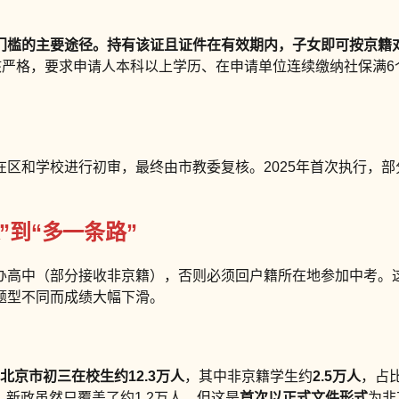
门槛的主要途径。持有该证且证件在有效期内，子女即可按京籍
核严格，要求申请人本科以上学历、在申请单位连续缴纳社保满
所在区和学校进行初审，最终由市教委复核。2025年首次执行，
到“多一条路”
办高中（部分接收非京籍），否则必须回户籍所在地参加中考。
题型不同而成绩大幅下滑。
年北京市初三在校生约12.3万人
，其中非京籍学生约
2.5万人
，占比
。新政虽然只覆盖了约1.2万人，但这是
首次以正式文件形式
为非