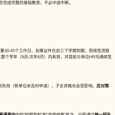
北京完成完整的基础教育，不必中途中断。
要30-45个工作日。如果证件在初三下学期到期，而续签流程
整个学年（9月-次年6月）内有效，并提前与单位HR沟通续签
而失效（新单位未及时申请），子女资格也会受影响。
应对策
普通高中
中的“校额到校”和“市级统筹”批次，只能通过
统一招生