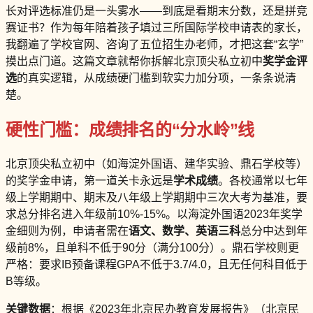
长对评选标准仍是一头雾水——到底是看期末分数，还是拼竞
赛证书？作为每年陪着孩子填过三所国际学校申请表的家长，
我翻遍了学校官网、咨询了五位招生办老师，才把这套“玄学”
摸出点门道。这篇文章就帮你拆解北京顶尖私立初中
奖学金评
选
的真实逻辑，从成绩硬门槛到软实力加分项，一条条说清
楚。
硬性门槛：成绩排名的“分水岭”线
北京顶尖私立初中（如海淀外国语、建华实验、鼎石学校等）
的奖学金申请，第一道关卡永远是
学术成绩
。各校通常以七年
级上学期期中、期末及八年级上学期期中三次大考为基准，要
求总分排名进入年级前10%-15%。以海淀外国语2023年奖学
金细则为例，申请者需在
语文、数学、英语三科
总分中达到年
级前8%，且单科不低于90分（满分100分）。鼎石学校则更
严格：要求IB预备课程GPA不低于3.7/4.0，且无任何科目低于
B等级。
关键数据
：根据《2023年北京民办教育发展报告》（北京民