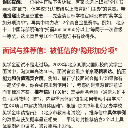
误区提醒
：一位招生官私下告诉我，有家长递上15张“全国书
画大赛”证书，但学校只认“市级以上教育部门主办”的竞赛。
精
准投递
比数量更重要——先查清目标学校官网公布的“奖学金
加分项清单”，再集中精力攻1-2个高含金量赛事。例如，北京
十二中国际部明确将“托福Junior 850分以上”等同于一次省级
一等奖，这比盲目考10个低级别证书有效得多。
面试与推荐信：被低估的“隐形加分项”
奖学金面试不是走过场。2023年北京某顶尖国际校的奖学金
面试中，淘汰率高达40%。面试官会重点考察
逻辑表达、抗压
能力和价值观契合度
。例如，鼎石学校面试会抛出“如果你有
一笔奖学金，你会如何规划使用？”，考察的是资源管理意识
而非标准答案。
推荐信
同样关键：需要两名老师（通常为班主
任+主科教师）撰写，内容需具体到“该生如何带动小组学习”
“在XX项目中解决的具体困难”。根据《2023年北京民办学校
奖学金申请指南》（北京市教育考试院），推荐信中
具体事例
的数量与获奖概率呈正相关——平均每封推荐信含3个以上具
体案例的申请者，通过率高出22%。