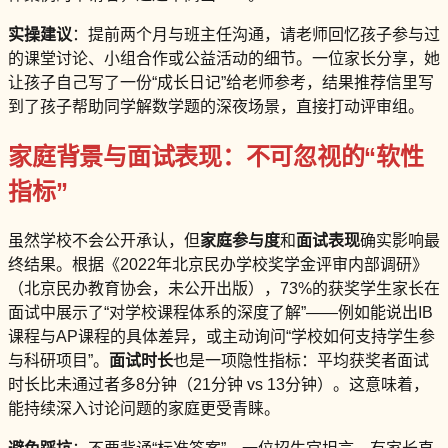
实操建议
：提前两个月与班主任沟通，请老师回忆孩子参与过
的课堂讨论、小组合作或公益活动的细节。一位家长分享，她
让孩子自己写了一份“成长日记”给老师参考，结果推荐信里写
到了孩子帮助同学解数学题的深夜场景，直接打动评审组。
家庭背景与面试表现：不可忽视的“软性
指标”
虽然学校不会公开承认，但
家庭参与度
和
面试表现
确实影响最
终结果。根据《2022年北京民办学校奖学金评审内部调研》
（北京民办教育协会，未公开出版），73%的获奖学生家长在
面试中展示了“对学校课程体系的深度了解”——例如能说出IB
课程与AP课程的具体差异，或主动询问“学校如何支持学生参
与科研项目”。
面试时长
也是一项隐性指标：平均获奖者面试
时长比未通过者多8分钟（21分钟 vs 13分钟）。这意味着，
能持续深入讨论问题的家庭更受青睐。