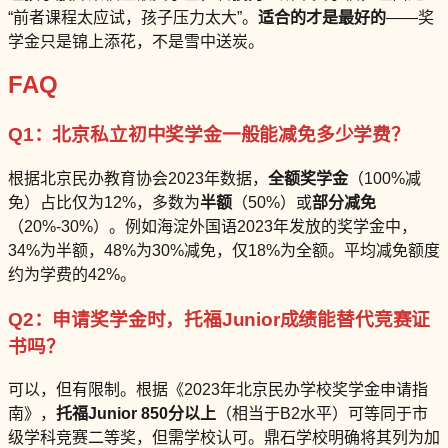
“前者课程太应试，孩子压力太大”。
适合的才是最好的
——奖
学金只是锦上添花，不是雪中送炭。
FAQ
Q1：北京私立初中奖学金一般能减免多少学费？
根据北京民办教育协会2023年数据，
全额奖学金
（100%减
免）占比仅为12%，多数为
半额
（50%）或
部分减免
（20%-30%）。例如海淀外国语2023年发放的奖学金中，
34%为半额，48%为30%减免，仅18%为全额。平均减免额度
约为学费的42%。
Q2：申请奖学金时，托福Junior成绩能替代竞赛证
书吗？
可以，但有限制。根据《2023年北京民办学校奖学金申请指
南》，
托福Junior 850分以上
（相当于B2水平）可等同于市
级学科竞赛二等奖，但需学校认可。鼎石学校明确将其列为加