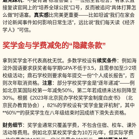
避免踩坑
：不要背诵“标准答案”。一位招生官坦言，有家长直
接复读官网上的“培养全球公民”口号，反而被追问“具体打算怎
么做”时语塞。
真实感
比完美更重要——比如坦诚“我们在家会
讨论新闻事件如何影响日常生活”，远比说“我们每天读《经济
学人》”可信。
奖学金与学费减免的“隐藏条款”
拿到奖学金不代表高枕无忧。多数学校设有
续奖条件
：例如海
淀外国语要求获奖者每学期GPA不低于3.5，且需参加至少2项
校级活动；鼎石学校则要求每年提交一份“个人成长报告”，否
则次年取消资格。
注意
：部分学校奖学金是“逐年递减”——例
如北京某国际校第一年减免50%，第二年若成绩未达标则降至
30%。根据《2023年北京民办学校奖学金制度白皮书》（北
京民办教育协会），82%的学校设有“奖学金复评机制”，其中
**60%**的获奖学生在八年级结束时因成绩下滑失去资格。
财务细节
：奖学金通常只覆盖学费，不包含住宿、校车、课外
活动等费用。例如北京某校奖学金为10万元/年，但实际学费