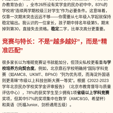
办教育协会），全市26所设有奖学金的民办初中中，83%的
学校将“连续两学期校级三好学生”作为必要条件。这意味着，
仅靠一次期末突击远远不够——你需要从七年级入学起就保持
稳定输出。我认识的一位家长，孩子期中排名年级第5，期末
掉到第30，直接失去资格。
稳定
二字，比单次高分更重要。
竞赛与特长：不是“越多越好”，而是“精
准匹配”
很多家长以为堆砌竞赛证书就能加分，但顶尖私校更看重
与学
校培养方向契合度
。例如，北京鼎石学校明确将“国际学科竞
赛（如AMC8、UKMT、BPhO）”列为优先项，而海淀外国语
则更青睐“市级以上科技创新大赛一等奖”。根据《2022-2023
学年北京民办学校奖学金评审报告》（北京市教育督导与质量
评估中心），78%的获奖学生至少拥有1项
省级以上学科竞赛
奖项，但其中57%的奖项集中在数学（AMC8/10、希望杯）
和英语（托福Junior、剑桥通用五级）。