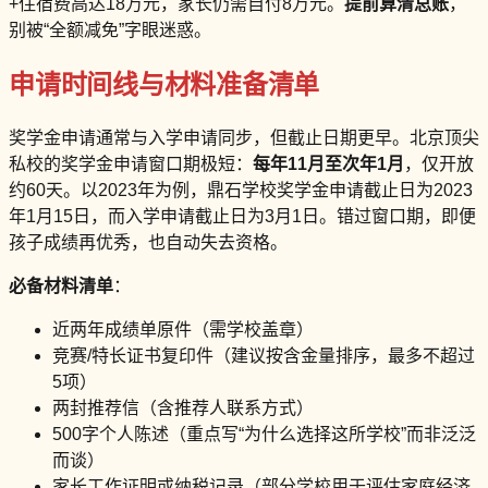
+住宿费高达18万元，家长仍需自付8万元。
提前算清总账
，
别被“全额减免”字眼迷惑。
申请时间线与材料准备清单
奖学金申请通常与入学申请同步，但截止日期更早。北京顶尖
私校的奖学金申请窗口期极短：
每年11月至次年1月
，仅开放
约60天。以2023年为例，鼎石学校奖学金申请截止日为2023
年1月15日，而入学申请截止日为3月1日。错过窗口期，即便
孩子成绩再优秀，也自动失去资格。
必备材料清单
：
近两年成绩单原件（需学校盖章）
竞赛/特长证书复印件（建议按含金量排序，最多不超过
5项）
两封推荐信（含推荐人联系方式）
500字个人陈述（重点写“为什么选择这所学校”而非泛泛
而谈）
家长工作证明或纳税记录（部分学校用于评估家庭经济