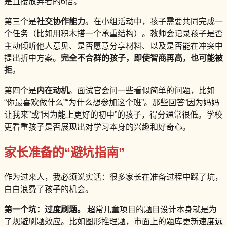
是直接放弃者的6倍。
第三个是
社交协作能力
。在小组活动中，孩子需要共同完成一
个任务（比如用积木搭一个承重结构）。教师会记录孩子是否
主动倾听他人意见、是否愿意分享材料、以及是否能在冲突中
提出折中方案。
完全不合群的孩子，即使智商再高，也可能被
拒
。
第四个是
内在动机
。面试官会问一些看似简单的问题，比如
“你最喜欢做什么”“为什么想参加这个班”。那些回答“因为妈妈
让我来”或“因为能上更好的初中”的孩子，得分通常很低。学校
更看重孩子是否展现出对学习本身的兴趣和好奇心。
家长准备的“避坑指南”
作为过来人，我必须说实话：很多家长在准备过程中踩了坑，
白白浪费了孩子的机会。
第一个坑：过度刷题。
超常儿童项目的题目设计本身就是为
了规避刷题效应。比如图形推理题，市面上的题库更新速度远