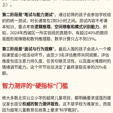
上）。
第二阶段是“笔试与能力测试”
。通过初筛的孩子会参加学校组
织的统一测试，时长通常在2到3小时之间。测试内容不考课
本知识，重点考察
逻辑推理、空间想象和模式识别能力
。例
如，2024年西城区一所实验班的真题中，有超过40%的题目
是图形规律题和数列推理题，数学计算只占不到15%。
第三阶段是“面试与行为观察”
。最后入围的孩子会进入一个模
拟课堂或小组活动环节，由至少3名评估教师共同观察。评估
维度包括注意力持久度、任务切换灵活性、以及面对难题时的
情绪调节能力。这个环节往往决定了最终录取名单的20%名
额。
智力测评的“硬指标”门槛
绝大多数北京公立小学的超常儿童项目，都明确要求或强烈建
议家长提交
权威的智力测评报告
。这不是学校为难家长，而是
因为超常儿童教育在政策上要求“科学甄别”。