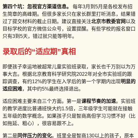
第四个坑：忽视官方渠道信息。
每年3月到5月是各校发布招
生简章的高峰期。但很多家长只在家长群里打听消息，结果错
过了提交材料的截止日期。建议直接关注
北京市教委官网
以及
目标学校的官方微信公众号，设置提醒。有些学校的报名窗口
只有3到5天，错过就只能等明年。
录取后的“适应期”真相
即便孩子幸运地被超常儿童实验班录取，家长也千万别以为万
事大吉。根据北京教育科学研究院2022年对全市实验班的跟
踪调查，有约12%的学生在入学后的第一个学期内出现
明显的
适应困难
，其中约5%最终选择退出。
适应困难主要来自三个方面。第一是
课程节奏的加速
。实验班
的教学进度比普通班快大约1.5倍，三年级学生可能就在接触
五年级的数学概念。如果孩子只是智商高但学习习惯不好（比
如拖延、粗心），很容易跟不上。
第二是
同伴压力的变化
。班里全是智商130以上的孩子，原本