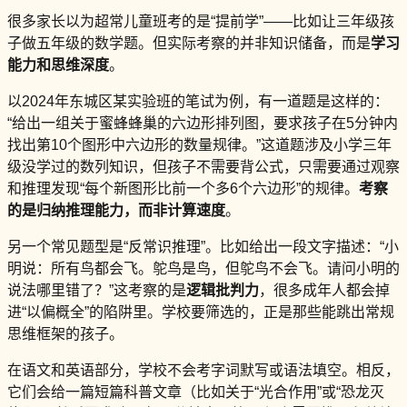
很多家长以为超常儿童班考的是“提前学”——比如让三年级孩
子做五年级的数学题。但实际考察的并非知识储备，而是
学习
能力和思维深度
。
以2024年东城区某实验班的笔试为例，有一道题是这样的：
“给出一组关于蜜蜂蜂巢的六边形排列图，要求孩子在5分钟内
找出第10个图形中六边形的数量规律。”这道题涉及小学三年
级没学过的数列知识，但孩子不需要背公式，只需要通过观察
和推理发现“每个新图形比前一个多6个六边形”的规律。
考察
的是归纳推理能力，而非计算速度
。
另一个常见题型是“反常识推理”。比如给出一段文字描述：“小
明说：所有鸟都会飞。鸵鸟是鸟，但鸵鸟不会飞。请问小明的
说法哪里错了？”这考察的是
逻辑批判力
，很多成年人都会掉
进“以偏概全”的陷阱里。学校要筛选的，正是那些能跳出常规
思维框架的孩子。
在语文和英语部分，学校不会考字词默写或语法填空。相反，
它们会给一篇短篇科普文章（比如关于“光合作用”或“恐龙灭