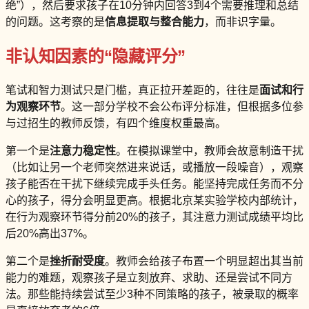
绝”），然后要求孩子在10分钟内回答3到4个需要推理和总结
的问题。这考察的是
信息提取与整合能力
，而非识字量。
非认知因素的“隐藏评分”
笔试和智力测试只是门槛，真正拉开差距的，往往是
面试和行
为观察环节
。这一部分学校不会公布评分标准，但根据多位参
与过招生的教师反馈，有四个维度权重最高。
第一个是
注意力稳定性
。在模拟课堂中，教师会故意制造干扰
（比如让另一个老师突然进来说话，或播放一段噪音），观察
孩子能否在干扰下继续完成手头任务。能坚持完成任务而不分
心的孩子，得分会明显更高。根据北京某实验学校内部统计，
在行为观察环节得分前20%的孩子，其注意力测试成绩平均比
后20%高出37%。
第二个是
挫折耐受度
。教师会给孩子布置一个明显超出其当前
能力的难题，观察孩子是立刻放弃、求助、还是尝试不同方
法。那些能持续尝试至少3种不同策略的孩子，被录取的概率