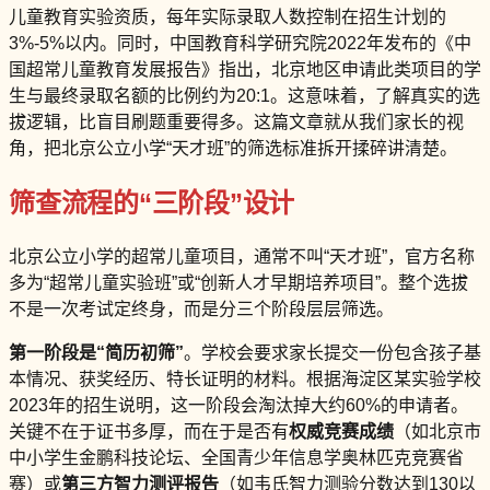
儿童教育实验资质，每年实际录取人数控制在招生计划的
3%-5%以内。同时，中国教育科学研究院2022年发布的《中
国超常儿童教育发展报告》指出，北京地区申请此类项目的学
生与最终录取名额的比例约为20:1。这意味着，了解真实的选
拔逻辑，比盲目刷题重要得多。这篇文章就从我们家长的视
角，把北京公立小学“天才班”的筛选标准拆开揉碎讲清楚。
筛查流程的“三阶段”设计
北京公立小学的超常儿童项目，通常不叫“天才班”，官方名称
多为“超常儿童实验班”或“创新人才早期培养项目”。整个选拔
不是一次考试定终身，而是分三个阶段层层筛选。
第一阶段是“简历初筛”
。学校会要求家长提交一份包含孩子基
本情况、获奖经历、特长证明的材料。根据海淀区某实验学校
2023年的招生说明，这一阶段会淘汰掉大约60%的申请者。
关键不在于证书多厚，而在于是否有
权威竞赛成绩
（如北京市
中小学生金鹏科技论坛、全国青少年信息学奥林匹克竞赛省
赛）或
第三方智力测评报告
（如韦氏智力测验分数达到130以