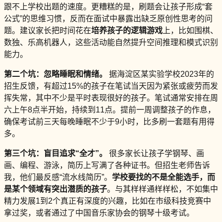
跟不上学校出题的速度。更糟糕的是，刷题会让孩子形成“套
公式”的思维习惯，反而在面试中暴露出缺乏原创性思考的问
题。建议家长把时间花在
培养孩子的逻辑游戏
上，比如围棋、
数独、乐高机器人，这些活动能自然提升空间推理和模式识别
能力。
第二个坑：忽略睡眠和情绪。
据海淀区某实验学校2023年的
招生反馈，有超过15%的孩子在笔试当天因为紧张或疲劳而发
挥失常，其中不少是平时表现很好的孩子。笔试通常安排在周
六上午8点半开始，持续到11点。提前一周调整孩子的作息，
确保考试前三天每晚睡眠不少于9小时，比多刷一套题有用得
多。
第三个坑：盲目追求“全才”。
很多家长让孩子学钢琴、画
画、编程、游泳，简历上写满了各种证书。但招生老师告诉
我，他们最反感“流水线简历”。
学校要找的不是全能选手，而
是某个领域有突出潜质的孩子
。与其样样通样样松，不如集中
精力发展1到2个真正有深度的兴趣，比如在市级科技竞赛中
拿过奖，或者通过了中国音乐家协会的钢琴十级考试。