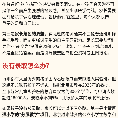
在普通班“鹤立鸡群”的感觉会瞬间消失。有些孩子会因为不再
是第一名而产生强烈的挫败感，甚至出现厌学情绪。家长需要
提前给孩子做心理建设，告诉他们“在这里，每个人都很棒，
重要的是和自己比”。
第三是
家长角色的调整
。实验班的老师通常不会像普通班那样
手把手教，而是更强调学生的自主学习能力。家长需要从“辅
导作业”转变为“提供资源和支持”。比如，当孩子遇到难题时，
不是直接给答案，而是引导他去图书馆查资料或上网搜索。
没有录取怎么办？
每年都有大量优秀的孩子因为名额限制而未能进入实验班。但
这绝不意味着孩子不优秀。根据北京市教委2023年的数据，
全市超常儿童实验班的总容量仅为约800个学位，而申请人数
超过16000人。
录取率不到5%
，比很多大学的录取率还低。
如果孩子没有被录取，家长可以走以下三条路。第一是
申请普
通小学的“分层教学”项目
。北京越来越多的公立小学在数学和