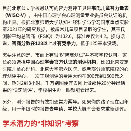
目前北京公立学校最认可的智力测评工具是
韦氏儿童智力量表
（WISC-V）
，由中国心理学会心理测量专业委员会认证的机
构出具。根据北京师范大学认知神经科学与学习国家重点实验
室2021年的研究数据，被超常儿童项目录取的学生，其韦氏
测验平均总智商（FSIQ）为132.6，标准差仅为4.2。换句话
说，
智商分数在128以上才有竞争力
，低于125基本没戏。
需要注意的是，市面上有很多“智商测试”并不被学校认可。家
长必须选择
中国心理学会官方认证的测评机构
，比如北京安定
医院儿童心理科、北京大学第六医院、或者部分师范院校的心
理测评中心。一次正规测评的费用大约在800元到1500元之
间，耗时2到3小时。千万别图便宜去网上做那种20分钟出结
果的“快速测评”，学校招生办一眼就能看出来。
另外，测评报告的有效期通常为
两年
。如果你的孩子现在四年
级，用一年级时的报告去申请，学校大概率会要求重新测评。
学术潜力的“非知识”考察