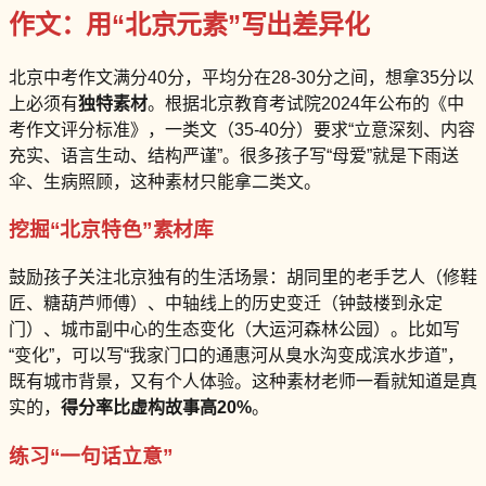
作文：用“北京元素”写出差异化
北京中考作文满分40分，平均分在28-30分之间，想拿35分以
上必须有
独特素材
。根据北京教育考试院2024年公布的《中
考作文评分标准》，一类文（35-40分）要求“立意深刻、内容
充实、语言生动、结构严谨”。很多孩子写“母爱”就是下雨送
伞、生病照顾，这种素材只能拿二类文。
挖掘“北京特色”素材库
鼓励孩子关注北京独有的生活场景：胡同里的老手艺人（修鞋
匠、糖葫芦师傅）、中轴线上的历史变迁（钟鼓楼到永定
门）、城市副中心的生态变化（大运河森林公园）。比如写
“变化”，可以写“我家门口的通惠河从臭水沟变成滨水步道”，
既有城市背景，又有个人体验。这种素材老师一看就知道是真
实的，
得分率比虚构故事高20%
。
练习“一句话立意”