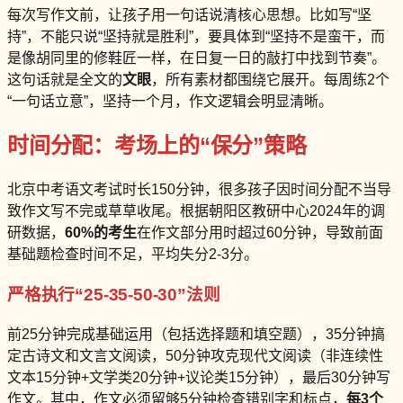
每次写作文前，让孩子用一句话说清核心思想。比如写“坚
持”，不能只说“坚持就是胜利”，要具体到“坚持不是蛮干，而
是像胡同里的修鞋匠一样，在日复一日的敲打中找到节奏”。
这句话就是全文的
文眼
，所有素材都围绕它展开。每周练2个
“一句话立意”，坚持一个月，作文逻辑会明显清晰。
时间分配：考场上的“保分”策略
北京中考语文考试时长150分钟，很多孩子因时间分配不当导
致作文写不完或草草收尾。根据朝阳区教研中心2024年的调
研数据，
60%的考生
在作文部分用时超过60分钟，导致前面
基础题检查时间不足，平均失分2-3分。
严格执行“25-35-50-30”法则
前25分钟完成基础运用（包括选择题和填空题），35分钟搞
定古诗文和文言文阅读，50分钟攻克现代文阅读（非连续性
文本15分钟+文学类20分钟+议论类15分钟），最后30分钟写
作文。其中，作文必须留够5分钟检查错别字和标点，
每3个