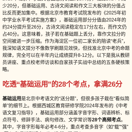
少20分，但基础运用、古诗文阅读和作文三大板块的分值占
比反而更加集中。根据北京市教育考试院发布的《2025年初
中学业水平考试实施方案》，基础运用部分分值由2024年的
约24分提升至26分，古诗文阅读稳定在17分左右，而作文仍
占40分。这意味着，孩子若在基础题上丢分，靠作文拉分的
空间被进一步压缩。作为海淀区一位初二家长的陪读“老兵”，
我深知语文提分不像数学刷题见效快，但找准北京中考的命题
规律，完全可以在半年内让成绩提升8-12分。以下是我从教研
员讲座、重点校老师访谈和自家孩子实战中总结的五条硬核策
略。
吃透“基础运用”的28个考点，拿满26分
基础运用
是北京中考语文的“送分题”，但很多孩子栽在“看似简
单”的细节上。根据西城区教育研修学院2024年发布的《中考
语文复习指导》，基础运用部分涵盖字音字形、词语辨析、标
点符号、修辞手法、病句修改、文学常识等
28个高频考点
。
其中，字音字形每年必考4-6分，重点考查多音字（如“载”“强”