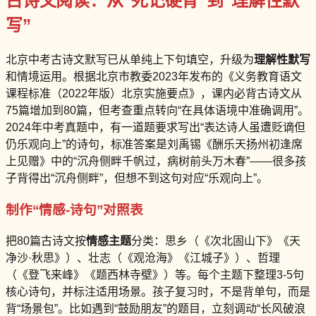
古诗文阅读：从“死记硬背”到“理解性默
写”
北京中考古诗文默写已从单纯上下句填空，升级为
理解性默写
和情境运用。根据北京市教委2023年发布的《义务教育语文
课程标准（2022年版）北京实施要点》，课内必背古诗文从
75篇增加到80篇，但考查重点转向“在具体语境中准确调用”。
2024年中考真题中，有一道题要求写出“表达诗人虽遭贬谪但
仍乐观向上”的诗句，标准答案是刘禹锡《酬乐天扬州初逢席
上见赠》中的“沉舟侧畔千帆过，病树前头万木春”——很多孩
子背得出“沉舟侧畔”，但想不到这句对应“乐观向上”。
制作“情感-诗句”对照表
把80篇古诗文按
情感主题
分类：思乡（《次北固山下》《天
净沙·秋思》）、壮志（《观沧海》《江城子》）、哲理
（《登飞来峰》《题西林寺壁》）等。每个主题下整理3-5句
核心诗句，并标注适用场景。孩子复习时，不是背单句，而是
背“场景包”。比如遇到“鼓励朋友”的题目，立刻调动“长风破浪