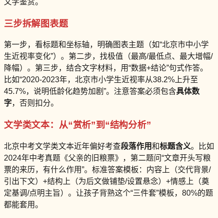
文学鉴赏。
三步拆解图表题
第一步，看标题和坐标轴，明确图表主题（如“北京市中小学
生近视率变化”）。第二步，找极值（最高/最低点、最大增幅/
降幅）。第三步，结合文字材料，用“数据+结论”句式作答。
比如“2020-2023年，北京市小学生近视率从38.2%上升至
45.7%，说明低龄化趋势加剧”。注意答案必须包含
具体数
字
，否则扣分。
文学类文本：从“赏析”到“结构分析”
北京中考文学类文本近年偏好考查
段落作用
和
标题含义
。比如
2024年中考真题《父亲的旧粮票》，第二题问“文章开头写粮
票的来历，有什么作用”。标准答案模板：内容上（交代背景/
引出下文）+结构上（为后文做铺垫/设置悬念）+情感上（奠
定基调/点明主旨）。让孩子背熟这个“三件套”模板，80%的题
都能套用。