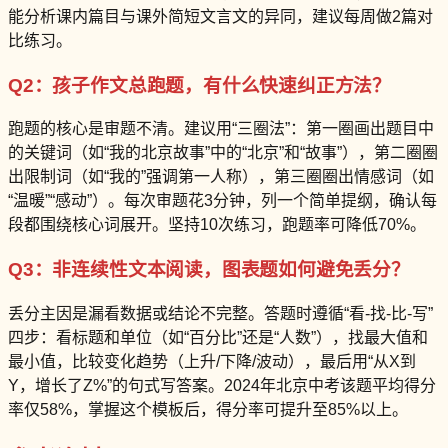
能分析课内篇目与课外简短文言文的异同，建议每周做2篇对
比练习。
Q2：孩子作文总跑题，有什么快速纠正方法？
跑题的核心是审题不清。建议用“三圈法”：第一圈画出题目中
的关键词（如“我的北京故事”中的“北京”和“故事”），第二圈圈
出限制词（如“我的”强调第一人称），第三圈圈出情感词（如
“温暖”“感动”）。每次审题花3分钟，列一个简单提纲，确认每
段都围绕核心词展开。坚持10次练习，跑题率可降低70%。
Q3：非连续性文本阅读，图表题如何避免丢分？
丢分主因是漏看数据或结论不完整。答题时遵循“看-找-比-写”
四步：看标题和单位（如“百分比”还是“人数”），找最大值和
最小值，比较变化趋势（上升/下降/波动），最后用“从X到
Y，增长了Z%”的句式写答案。2024年北京中考该题平均得分
率仅58%，掌握这个模板后，得分率可提升至85%以上。