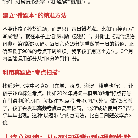
“薄”）和易错形近字（如“燥/躁”“概/慨”）。
建立“错题本”的精准方法
不要让孩子抄整道题，而是只记录
出错考点
。比如“再接再厉”
写成“励”，就在本子上记“厉≠励（鼓励）”，并附上《现代汉语
词典》第7版的页码。每周六花15分钟重做前一周的错题，正
确率低于90%的考点下周继续。我家孩子用这个方法，3个月
内基础运用部分从扣4分降到扣1分。
利用真题做“考点扫描”
找近3年北京中考真题（东城、西城、海淀一模卷也行），让
孩子逐题标注考点。比如2024年海淀一模第3题考“标点符号
在引语中的使用”，就标注“标点-引号-句内/句外”。做完5套卷
子，孩子会发现
高频考点
重复率极高，比如“成语使用不当”几
乎年年出现。这种“以题带点”的复习法，比盲目刷题效率高3
倍。