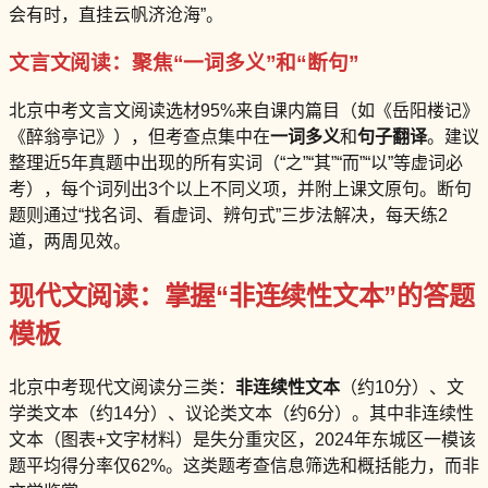
会有时，直挂云帆济沧海”。
文言文阅读：聚焦“一词多义”和“断句”
北京中考文言文阅读选材95%来自课内篇目（如《岳阳楼记》
《醉翁亭记》），但考查点集中在
一词多义
和
句子翻译
。建议
整理近5年真题中出现的所有实词（“之”“其”“而”“以”等虚词必
考），每个词列出3个以上不同义项，并附上课文原句。断句
题则通过“找名词、看虚词、辨句式”三步法解决，每天练2
道，两周见效。
现代文阅读：掌握“非连续性文本”的答题
模板
北京中考现代文阅读分三类：
非连续性文本
（约10分）、文
学类文本（约14分）、议论类文本（约6分）。其中非连续性
文本（图表+文字材料）是失分重灾区，2024年东城区一模该
题平均得分率仅62%。这类题考查信息筛选和概括能力，而非