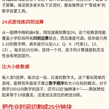
子屏幕。海淀很多家长私下交流时，都会推荐这个“零成本”的
数学启蒙工具。
24点游戏练四则运算
从一副牌中随机抽4张，用加减乘除算出24。这个经典游戏能
覆盖小学阶段所有
四则运算
组合，而且难度可调。低年级只用
1-10的数字牌，高年级可以加入J、Q、K（代表11、12、
13）。每天玩10分钟，坚持一个月，孩子的计算速度和灵活
性会有明显提升。
比大小练数感
每人发5张牌，每次出一张，比谁的数字大。这个看似简单的
游戏，能帮低年级孩子建立
数字顺序
和大小比较的概念。对于
刚学100以内数字的孩子，还可以玩“抽牌凑十”——两张牌加
起来等于10就赢走，这是加法进位的绝佳训练。
把作业时间切割成25分钟块