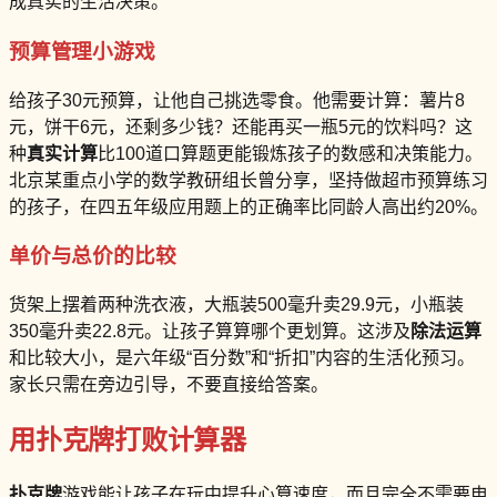
成真实的生活决策。
预算管理小游戏
给孩子30元预算，让他自己挑选零食。他需要计算：薯片8
元，饼干6元，还剩多少钱？还能再买一瓶5元的饮料吗？这
种
真实计算
比100道口算题更能锻炼孩子的数感和决策能力。
北京某重点小学的数学教研组长曾分享，坚持做超市预算练习
的孩子，在四五年级应用题上的正确率比同龄人高出约20%。
单价与总价的比较
货架上摆着两种洗衣液，大瓶装500毫升卖29.9元，小瓶装
350毫升卖22.8元。让孩子算算哪个更划算。这涉及
除法运算
和比较大小，是六年级“百分数”和“折扣”内容的生活化预习。
家长只需在旁边引导，不要直接给答案。
用扑克牌打败计算器
扑克牌
游戏能让孩子在玩中提升心算速度，而且完全不需要电