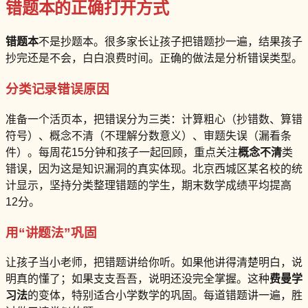
错题本的正确打开方式
错题本
不是抄题本。很多家长让孩子把错题抄一遍，结果孩子
抄完还是不会，白白浪费时间。正确的做法是分析错误类型。
分类记录错误原因
准备一个活页本，把错误分为三类：计算粗心（抄错数、算错
符号）、概念不清（不理解分数意义）、审题失误（漏看条
件）。每周花15分钟和孩子一起回顾，重点关注
概念不清
类
错误，因为这是知识漏洞的真实体现。北京西城区某名校的统
计显示，坚持分类整理错题的学生，期末数学成绩平均提高
12分。
用“讲题法”巩固
让孩子当小老师，把错题讲给你听。如果他讲得清楚明白，说
明真的懂了；如果支支吾吾，说明还没完全掌握。这种
费曼学
习法
的变体，特别适合小学数学的巩固。每道错题讲一遍，胜