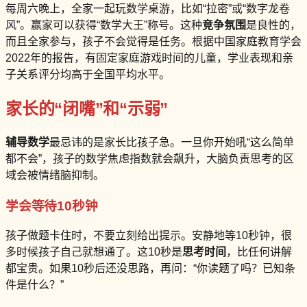
每周六晚上，全家一起玩数学桌游，比如“拉密”或“数字龙卷
风”。赢家可以获得“数学大王”称号。这种
竞争氛围
是良性的，
而且全家参与，孩子不会觉得是任务。根据中国家庭教育学会
2022年的报告，有固定家庭游戏时间的儿童，学业表现和亲
子关系评分均高于全国平均水平。
家长的“闭嘴”和“示弱”
辅导数学
最忌讳的是家长比孩子急。一旦你开始吼“这么简单
都不会”，孩子的数学焦虑指数就会飙升，大脑负责思考的区
域会被情绪脑抑制。
学会等待10秒钟
孩子做题卡住时，不要立刻给出提示。安静地等10秒钟，很
多时候孩子自己就想通了。这10秒是
思考时间
，比任何讲解
都宝贵。如果10秒后还没思路，再问：“你读题了吗？已知条
件是什么？”