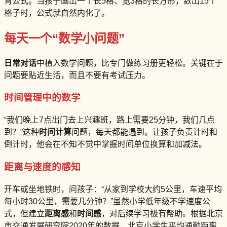
背公式。当孩子画出一个长5格、宽3格的长方形，数出15个
格子时，公式就自然内化了。
每天一个“数学小问题”
日常对话
中植入数学问题，比专门做练习册更轻松。关键在于
问题要贴近生活，而且不要有考试压力。
时间管理中的数学
“我们晚上7点出门去上兴趣班，路上需要25分钟，我们几点
到？”这种
时间计算
问题，每天都能遇到。让孩子负责计时和
倒计时，他会在不知不觉中掌握时间单位换算和加减法。
距离与速度的感知
开车或坐地铁时，问孩子：“从家到学校大约5公里，车速平均
每小时30公里，需要几分钟？”虽然小学低年级不学速度公
式，但建立
距离感
和
时间感
，对后续学习极有帮助。根据北京
市交通发展研究院2020年的数据，北京小学生平均通勤距离