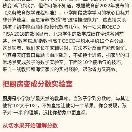
秒变“鸡飞狗跳”。但你可能不知道，根据教育部2022年发布的
《义务教育数学课程标准》，小学阶段数学学习的核心目标并
非计算速度，而是培养“数感”与“逻辑推理能力”，这直接关系
到孩子初中能否顺利衔接代数与几何。另一项来自OECD
PISA 2018的数据显示，北京学生的数学成绩在全球名列前
茅，但“数学焦虑”指数也高于OECD平均水平约12个百分点。
这意味着，我们家长在家辅导时，方法不对反而可能帮倒忙。
与其每天盯着口算题卡血压飙升，不如换个思路，把家里的日
常场景变成孩子的数学实验室。下面这10个接地气的技巧，
来自一线教师和海淀家长的实战经验，帮你省力又高效。
把厨房变成分数实验室
厨房
是小学数学最天然的教具库。当孩子学到分数时，与其让
他背“1/2大于1/3”，不如直接让他切一个苹果。你会发现，孩
子对“一半”的理解，远比你想象中更直观。
从切水果开始理解分数