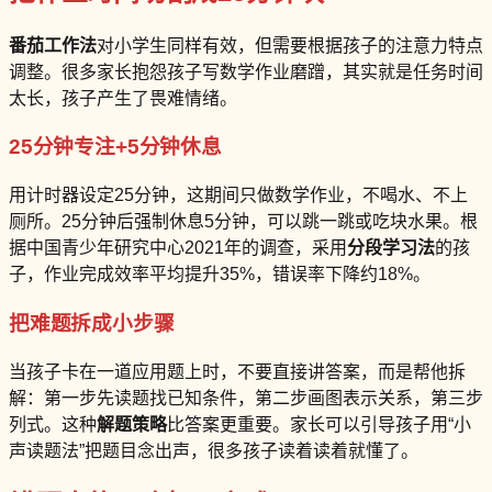
番茄工作法
对小学生同样有效，但需要根据孩子的注意力特点
调整。很多家长抱怨孩子写数学作业磨蹭，其实就是任务时间
太长，孩子产生了畏难情绪。
25分钟专注+5分钟休息
用计时器设定25分钟，这期间只做数学作业，不喝水、不上
厕所。25分钟后强制休息5分钟，可以跳一跳或吃块水果。根
据中国青少年研究中心2021年的调查，采用
分段学习法
的孩
子，作业完成效率平均提升35%，错误率下降约18%。
把难题拆成小步骤
当孩子卡在一道应用题上时，不要直接讲答案，而是帮他拆
解：第一步先读题找已知条件，第二步画图表示关系，第三步
列式。这种
解题策略
比答案更重要。家长可以引导孩子用“小
声读题法”把题目念出声，很多孩子读着读着就懂了。