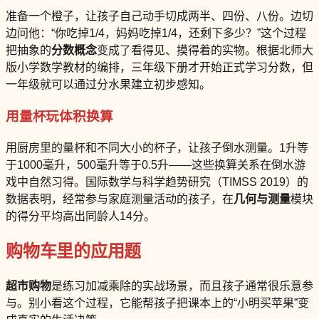
准备一个橙子，让孩子自己动手切成两半、四份、八份。边切
边问他：“你吃掉1/4，妈妈吃掉1/4，还剩下多少？”这个过程
把抽象的
分数概念
变成了看得见、摸得着的实物。根据北师大
版小学数学教材的编排，三年级下册才开始正式学习分数，但
一年级就可以通过分水果建立初步感知。
用量杯玩体积换算
用厨房里的量杯和不同大小的杯子，让孩子倒水测量。1升等
于1000毫升，500毫升等于0.5升——这些换算关系在倒水游
戏中自然习得。国际数学与科学趋势研究（TIMSS 2019）的
数据表明，经常参与家庭测量活动的孩子，在
几何与测量
模块
的得分平均高出同龄人14分。
购物车里的应用题
超市购物
是练习加减乘除的实战场景，而且孩子通常很乐意参
与。别小看这个过程，它能帮孩子把课本上的“小明买苹果”变