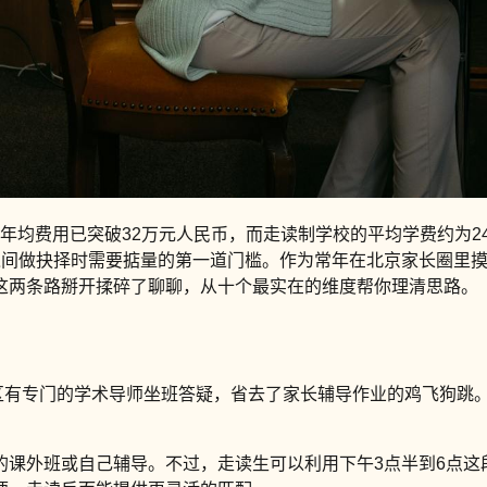
的年均费用已突破32万元人民币，而走读制学校的平均学费约为2
之间做抉择时需要掂量的第一道门槛。作为常年在北京家长圈里
这两条路掰开揉碎了聊聊，从十个最实在的维度帮你理清思路。
舍区有专门的学术导师坐班答疑，省去了家长辅导作业的鸡飞狗
课外班或自己辅导。不过，走读生可以利用下午3点半到6点这