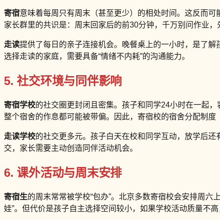
寄宿
意味着每周只有周末（甚至更少）的相处时间。这反而可
家长群里的共识是：周末回家后的前30分钟，千万别问作业，
走读
提供了每日的亲子连接机会。晚餐桌上的一小时，是了解
选择走读的家庭，需要具备“情绪不内耗”的沟通能力。
5. 社交环境与同伴影响
寄宿学校
的社交圈更封闭且密集。孩子和同学24小时在一起，
整个宿舍的作息都可能被带偏。因此，寄宿校的宿舍分配制度
走读学校
的社交更多元。孩子白天在校和同学互动，放学后还
交，家长需要主动创造同伴活动机会。
6. 课外活动与周末安排
寄宿生
的周末常常被学校“包办”。北京多数寄宿校会安排周六
娃”。但代价是孩子自主选择空间较小，如果学校活动质量不