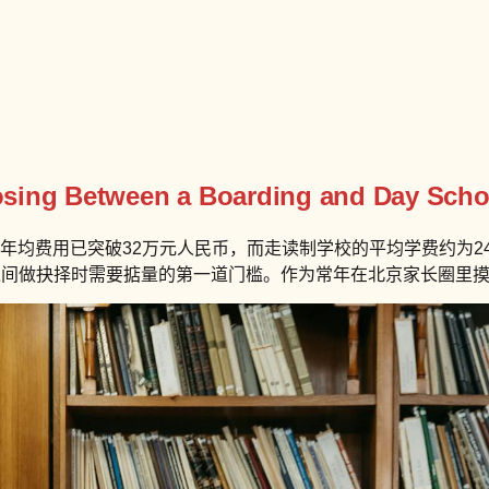
sing Between a Boarding and Day Schoo
的年均费用已突破32万元人民币，而走读制学校的平均学费约为2
之间做抉择时需要掂量的第一道门槛。作为常年在北京家长圈里