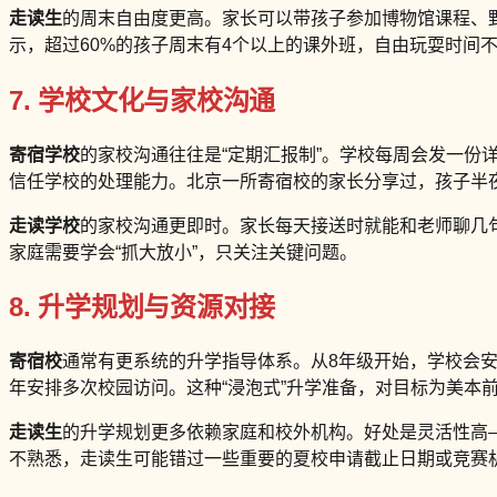
走读生
的周末自由度更高。家长可以带孩子参加博物馆课程、
示，超过60%的孩子周末有4个以上的课外班，自由玩耍时间不
7. 学校文化与家校沟通
寄宿学校
的家校沟通往往是“定期汇报制”。学校每周会发一
信任学校的处理能力。北京一所寄宿校的家长分享过，孩子半夜
走读学校
的家校沟通更即时。家长每天接送时就能和老师聊几
家庭需要学会“抓大放小”，只关注关键问题。
8. 升学规划与资源对接
寄宿校
通常有更系统的升学指导体系。从8年级开始，学校会
年安排多次校园访问。这种“浸泡式”升学准备，对目标为美本前
走读生
的升学规划更多依赖家庭和校外机构。好处是灵活性高
不熟悉，走读生可能错过一些重要的夏校申请截止日期或竞赛