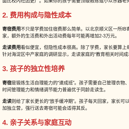
面比校内社团更广。如果你的孩子需要顶级教练或小众乐器老
2. 费用构成与隐性成本
寄宿费用
不只是学费加住宿费那么简单。以北京顺义区一所IB寄
家，额外的生活费和外出活动费每年可能再增加2-3万元。
走读费用
看似便宜，但隐性成本很高。除了学费，家长要算上每
针对海淀区中产家庭的调研显示，走读家庭的“教育相关时间成
3. 孩子的独立性培养
寄宿
是锻炼生活自理能力的“速成班”。孩子需要自己管理衣物
时间管理能力和情绪调节能力普遍优于同龄走读生。
走读
则给了家长更长的“放手缓冲期”。孩子每天回家，家长
加独立营，强行送去寄宿可能会适得其反。
4. 亲子关系与家庭互动