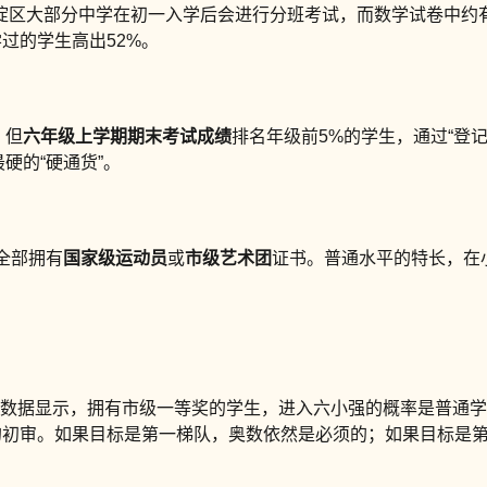
淀区大部分中学在初一入学后会进行分班考试，而数学试卷中约有3
过的学生高出52%。
、但
六年级上学期期末考试成绩
排名年级前5%的学生，通过“登
硬的“硬通货”。
全部拥有
国家级运动员
或
市级艺术团
证书。普通水平的特长，在
调研数据显示，拥有市级一等奖的学生，进入六小强的概率是普通学
的初审。如果目标是第一梯队，奥数依然是必须的；如果目标是