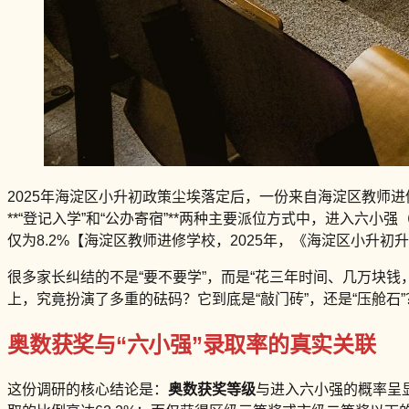
2025年海淀区小升初政策尘埃落定后，一份来自海淀区教师
**“登记入学”和“公办寄宿”**两种主要派位方式中，进入六
仅为8.2%【海淀区教师进修学校，2025年，《海淀区小升
很多家长纠结的不是“要不要学”，而是“花三年时间、几万块钱
上，究竟扮演了多重的砝码？它到底是“敲门砖”，还是“压舱石
奥数获奖与“六小强”录取率的真实关联
这份调研的核心结论是：
奥数获奖等级
与进入六小强的概率呈显