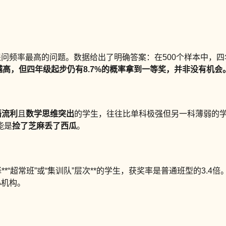
提问频率最高的问题。数据给出了明确答案：在500个样本中，四
高，但四年级起步仍有8.7%的概率拿到一等奖，并非没有机会
语流利
且
数学思维突出
的学生，往往比单科极强但另一科薄弱的学
能是
捡了芝麻丢了西瓜
。
*“超常班”或“集训队”层次**的学生，获奖率是普通班型的3.4
小机构。