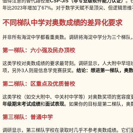
值得注意的替代路径是
CSP-J/S（非专业级软件能力认证）
。
年比2023年增加了67%。对于数学天赋不是顶尖、但逻辑思维不
不同梯队中学对奥数成绩的差异化要求
并非所有海淀中学都看重奥数。调研将海淀中学分为三个梯队
第一梯队：六小强及民办顶校
这类学校对奥数成绩的要求最苛刻。调研显示，人大附中早培班录
项，另外3人则是信息学竞赛获奖。
结论：想进第一梯队，奥
第二梯队：区重点及优质普校
这类学校（如交大附中、中关村中学等）对奥数奖项的宽容度更
年级期末考试成绩
和
面试表现
。如果你的目标是第二梯队，奥数
第三梯队：普通中学
调研显示，第三梯队学校在录取时几乎不参考奥数成绩。它们