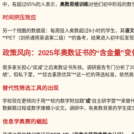
中，有超过65%的人表示，
奥数思维训练
对他们初中阶段的数学
时间挤压效应
另一个残酷的数据是：每周投入奥数超过6小时的学生，其
语
**PET（剑桥通用英语第二级）**的备考，结果进入初中后
政策风向：2025年奥数证书的“含金量”变
很多家长担心“双减”之后奥数证书失效。调研报告专门分析了202
绩”，但私下里，**“综合素质优异”**这一栏的筛选标准，依
替代性筛选工具的出现
学校现在更倾向于用**“校内数学附加题”
或
“自主研学营”**来
数解题过程或数学建模小论文。调研中，有奥数背景的学生提交
信息学奥赛的崛起