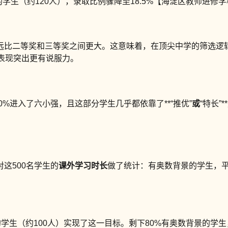
学生（约120人），录取比例骤降至18.5%【海淀区教师进修学校
远比二等奖和三等奖之间更大。这意味着，在顶尖中学的筛选逻
里表现突出更有说服力。
%进入了六小强，且这部分学生几乎都依靠了**“推优”
或
“特长
这500名学生的
课外学习时长
做了统计：有奥数背景的学生，平
的学生（约100人）实现了这一目标。剩下80%有奥数背景的