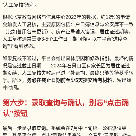
“人工复核”流程。
根据北京教育网络与信息中心2023年的数据，约12%的申请
会触发人工复核，主要原因包括：户口簿信息与公安库不一致
（比如曾用名未更新）、房产证号输入错误、居住证过期等。
人工复核通常需要3-5个工作日，期间你可以在平台“进度查
询”里看到状态。
如果复核不通过，平台会给出具体原因和修改指引。最坏的情
况是错过截止日期——2024年石景山区有家长因为居住证过
期没续，人工复核失败后已过了补录期，最终只能等待秋季转
学。所以，
务必在截止日期前至少5天提交所有材料
，留出缓
冲时间。
第六步：录取查询与确认，别忘“点击确
认”按钮
最后一步是录取查询。系统会在7月中上旬统一公布派位结
果。登录平台后，点击“录取结果查询”，会看到“已录取”或“未