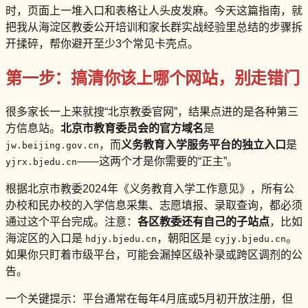
时，页面上一堆入口和表格让人头皮发麻。今天这篇指南，就
把我从海淀区教委公开培训和家长群实战经验里总结的步骤拆
开揉碎，帮你避开至少3个常见卡壳点。
第一步：搞清你该上哪个网站，别走错门
很多家长一上来就搜“北京教委官网”，结果点进的是各种第三
方信息站。
北京市教育委员会的官方域名
是
，而
义务教育入学服务平台的独立入口
是
jw.beijing.gov.cn
——这两个才是你需要的“正主”。
yjrx.bjedu.cn
根据北京市教委2024年《义务教育入学工作意见》，所有公
办校和民办校的入学信息采集、志愿填报、录取查询，都必须
通过这个平台完成。注意：
各区教委还有自己的子站点
，比如
海淀区的入口是
，朝阳区是
。
hdjy.bjedu.cn
cyjy.bjedu.cn
如果你只盯着市级平台，可能会漏掉区级补录或跨区调剂的公
告。
一个关键提示：平台通常在每年4月底或5月初开放注册，但