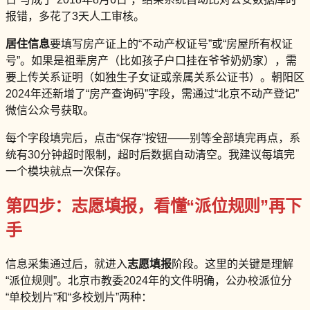
报错，多花了3天人工审核。
居住信息
要填写房产证上的“不动产权证号”或“房屋所有权证
号”。如果是祖辈房产（比如孩子户口挂在爷爷奶奶家），需
要上传关系证明（如独生子女证或亲属关系公证书）。朝阳区
2024年还新增了“房产查询码”字段，需通过“北京不动产登记”
微信公众号获取。
每个字段填完后，点击“保存”按钮——别等全部填完再点，系
统有30分钟超时限制，超时后数据自动清空。我建议每填完
一个模块就点一次保存。
第四步：志愿填报，看懂“派位规则”再下
手
信息采集通过后，就进入
志愿填报
阶段。这里的关键是理解
“派位规则”。北京市教委2024年的文件明确，公办校派位分
“单校划片”和“多校划片”两种：