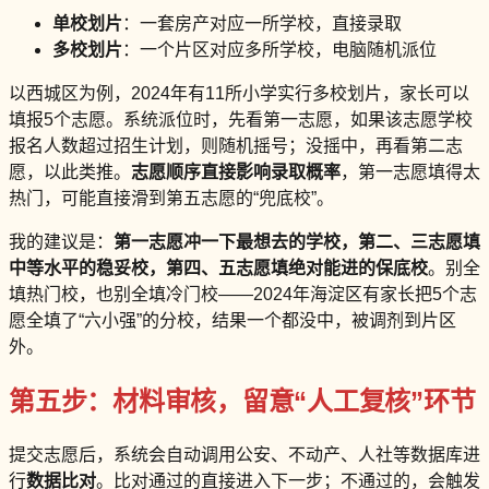
单校划片
：一套房产对应一所学校，直接录取
多校划片
：一个片区对应多所学校，电脑随机派位
以西城区为例，2024年有11所小学实行多校划片，家长可以
填报5个志愿。系统派位时，先看第一志愿，如果该志愿学校
报名人数超过招生计划，则随机摇号；没摇中，再看第二志
愿，以此类推。
志愿顺序直接影响录取概率
，第一志愿填得太
热门，可能直接滑到第五志愿的“兜底校”。
我的建议是：
第一志愿冲一下最想去的学校，第二、三志愿填
中等水平的稳妥校，第四、五志愿填绝对能进的保底校
。别全
填热门校，也别全填冷门校——2024年海淀区有家长把5个志
愿全填了“六小强”的分校，结果一个都没中，被调剂到片区
外。
第五步：材料审核，留意“人工复核”环节
提交志愿后，系统会自动调用公安、不动产、人社等数据库进
行
数据比对
。比对通过的直接进入下一步；不通过的，会触发