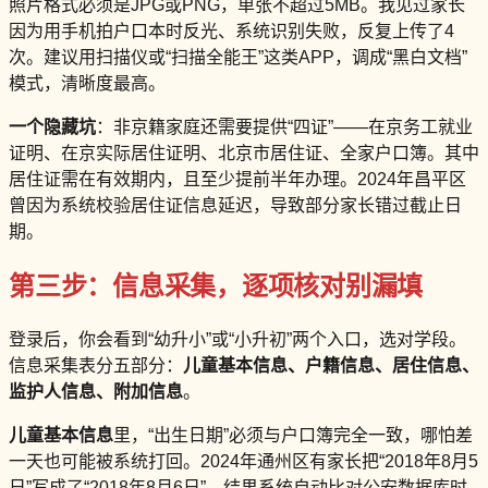
照片格式必须是JPG或PNG，单张不超过5MB。我见过家长
因为用手机拍户口本时反光、系统识别失败，反复上传了4
次。建议用扫描仪或“扫描全能王”这类APP，调成“黑白文档”
模式，清晰度最高。
一个隐藏坑
：非京籍家庭还需要提供“四证”——在京务工就业
证明、在京实际居住证明、北京市居住证、全家户口簿。其中
居住证需在有效期内，且至少提前半年办理。2024年昌平区
曾因为系统校验居住证信息延迟，导致部分家长错过截止日
期。
第三步：信息采集，逐项核对别漏填
登录后，你会看到“幼升小”或“小升初”两个入口，选对学段。
信息采集表分五部分：
儿童基本信息、户籍信息、居住信息、
监护人信息、附加信息
。
儿童基本信息
里，“出生日期”必须与户口簿完全一致，哪怕差
一天也可能被系统打回。2024年通州区有家长把“2018年8月5
日”写成了“2018年8月6日”，结果系统自动比对公安数据库时