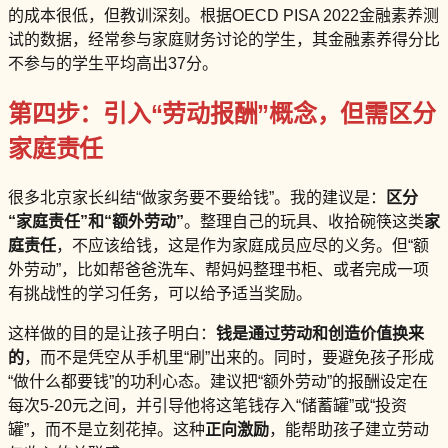
的成本很低，但教训深刻。根据OECD PISA 2022金融素养测
试的数据，经常参与家庭财务讨论的学生，其金融素养得分比
不参与的学生平均高出37分。
第四步：引入“劳动报酬”概念，但需区分
家庭责任
很多北京家长纠结“做家务要不要给钱”。我的建议是：
区分
“家庭责任”和“额外劳动”
。整理自己的玩具、收拾碗筷这类
家
庭责任
，不应该给钱，这是作为家庭成员应尽的义务。但“额
外劳动”，比如帮爸爸洗车、帮妈妈整理书柜、或者完成一项
有挑战性的学习任务，可以给予适当奖励。
这样做的目的是让孩子明白：
钱是通过劳动和创造价值换来
的
，而不是凭空从手机里“刷”出来的。同时，要避免孩子形成
“做什么都要钱”的功利心态。建议把“额外劳动”的报酬设定在
每次5-20元之间，并引导他将这笔钱存入“储蓄罐”或“投资
罐”，而不是立刻花掉。这种
正向激励
，能帮助孩子建立劳动