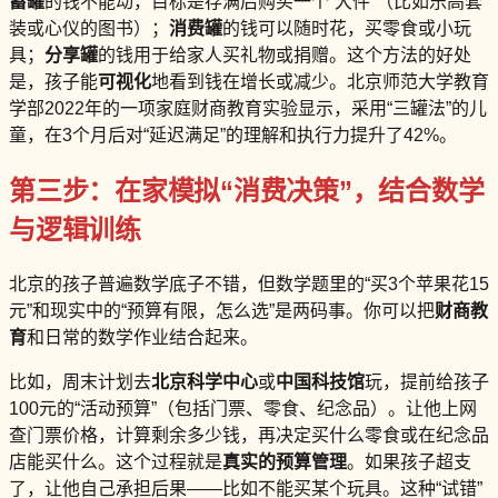
蓄罐
的钱不能动，目标是存满后购买一个“大件”（比如乐高套
装或心仪的图书）；
消费罐
的钱可以随时花，买零食或小玩
具；
分享罐
的钱用于给家人买礼物或捐赠。这个方法的好处
是，孩子能
可视化
地看到钱在增长或减少。北京师范大学教育
学部2022年的一项家庭财商教育实验显示，采用“三罐法”的儿
童，在3个月后对“延迟满足”的理解和执行力提升了42%。
第三步：在家模拟“消费决策”，结合数学
与逻辑训练
北京的孩子普遍数学底子不错，但数学题里的“买3个苹果花15
元”和现实中的“预算有限，怎么选”是两码事。你可以把
财商教
育
和日常的数学作业结合起来。
比如，周末计划去
北京科学中心
或
中国科技馆
玩，提前给孩子
100元的“活动预算”（包括门票、零食、纪念品）。让他上网
查门票价格，计算剩余多少钱，再决定买什么零食或在纪念品
店能买什么。这个过程就是
真实的预算管理
。如果孩子超支
了，让他自己承担后果——比如不能买某个玩具。这种“试错”