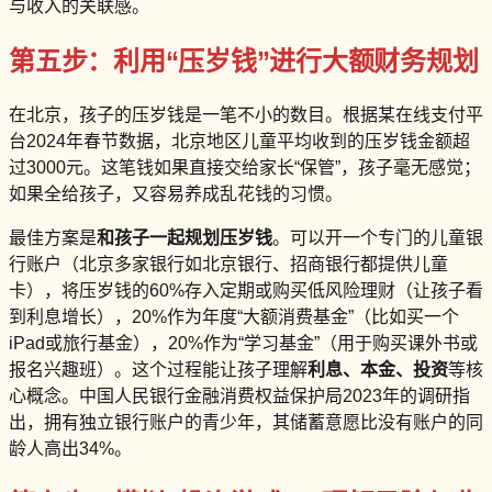
与收入的关联感。
第五步：利用“压岁钱”进行大额财务规划
在北京，孩子的压岁钱是一笔不小的数目。根据某在线支付平
台2024年春节数据，北京地区儿童平均收到的压岁钱金额超
过3000元。这笔钱如果直接交给家长“保管”，孩子毫无感觉；
如果全给孩子，又容易养成乱花钱的习惯。
最佳方案是
和孩子一起规划压岁钱
。可以开一个专门的儿童银
行账户（北京多家银行如北京银行、招商银行都提供儿童
卡），将压岁钱的60%存入定期或购买低风险理财（让孩子看
到利息增长），20%作为年度“大额消费基金”（比如买一个
iPad或旅行基金），20%作为“学习基金”（用于购买课外书或
报名兴趣班）。这个过程能让孩子理解
利息、本金、投资
等核
心概念。中国人民银行金融消费权益保护局2023年的调研指
出，拥有独立银行账户的青少年，其储蓄意愿比没有账户的同
龄人高出34%。