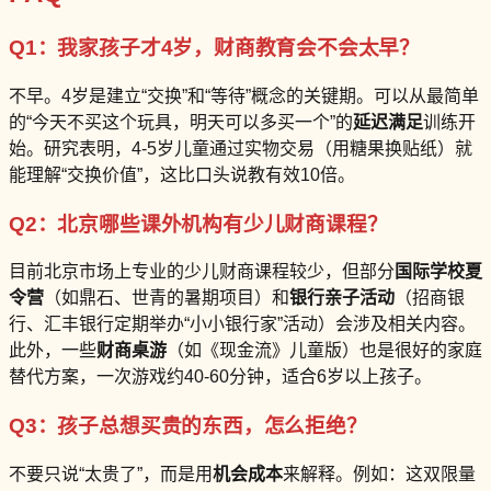
Q1：我家孩子才4岁，财商教育会不会太早？
不早。4岁是建立“交换”和“等待”概念的关键期。可以从最简单
的“今天不买这个玩具，明天可以多买一个”的
延迟满足
训练开
始。研究表明，4-5岁儿童通过实物交易（用糖果换贴纸）就
能理解“交换价值”，这比口头说教有效10倍。
Q2：北京哪些课外机构有少儿财商课程？
目前北京市场上专业的少儿财商课程较少，但部分
国际学校夏
令营
（如鼎石、世青的暑期项目）和
银行亲子活动
（招商银
行、汇丰银行定期举办“小小银行家”活动）会涉及相关内容。
此外，一些
财商桌游
（如《现金流》儿童版）也是很好的家庭
替代方案，一次游戏约40-60分钟，适合6岁以上孩子。
Q3：孩子总想买贵的东西，怎么拒绝？
不要只说“太贵了”，而是用
机会成本
来解释。例如：这双限量