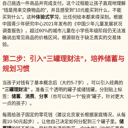
自己挑选一件商品并完成支付。这个过程能让孩子直观地理解
“钱是用来交换物品的”，并且感受到“10元能买到什么，不能
买到什么”。这种
体验式学习
，比任何绘本都来得深刻。根据
中国青少年研究中心2021年发布的《中国少年儿童发展状况
调查报告》，超过60%的城市儿童在小学低年级阶段仍无法准
确说出常见商品的价格区间，根源就在于缺乏真实的交易体
验。
第二步：引入“三罐理财法”，培养储蓄与
规划习惯
当孩子对钱有了基本概念后（大约5-7岁），可以引入经典的
“三罐理财法”
。准备三个透明的罐子或储钱罐，分别贴上标
签：
储蓄
、
消费
、
分享
（也可以加一个“投资”罐子，针对更大
一点的孩子）。
每周给孩子固定的零花钱（建议北京家长根据家庭情况，从每
周10-50元起步），让他自己决定如何分配到三个罐子里。
储