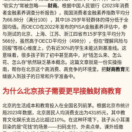
“软实力”常被忽略——
财商
。根据中国人民银行《2023年消费
者金融素养调查分析报告》，我国消费者金融素养指数平均分
为66.88分（满分100），其中18-29岁年轻群体的得分低于全
国均值。而OECD在2022年发布的PISA金融素养评估中，参
与测试的北京、上海、江苏、浙江四省市15岁学生平均分为
566分，虽然高于OECD平均分（498分），但在“理解风险与
回报”等核心维度上，仍有近30%的学生未能达到基准线。这
意味着，很多孩子到了初中甚至高中，对“钱怎么来、怎么
花、怎么存”依然缺乏基本概念。这篇文章就是一份实操指
南，帮你在北京这个高消费、高竞争的环境里，把
财商教育
无
缝嵌入到孩子的日常和升学准备中。
为什么北京孩子需要更早接触财商教育
北京的生活成本和教育投入在全国名列前茅。根据北京市统计
局2023年数据，北京居民人均消费支出为43185元，其中教
育文化娱乐支出占比超过10%。在这种环境下，孩子从小耳濡
目染的是“花钱”的场景——扫码支付、外卖点单、课外班缴