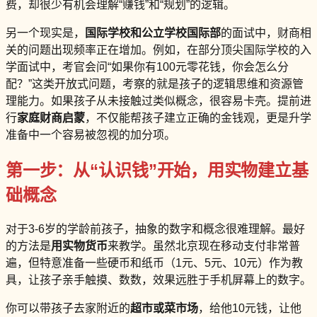
费，却很少有机会理解“赚钱”和“规划”的逻辑。
另一个现实是，
国际学校和公立学校国际部
的面试中，财商相
关的问题出现频率正在增加。例如，在部分顶尖国际学校的入
学面试中，考官会问“如果你有100元零花钱，你会怎么分
配？”这类开放式问题，考察的就是孩子的逻辑思维和资源管
理能力。如果孩子从未接触过类似概念，很容易卡壳。提前进
行
家庭财商启蒙
，不仅能帮孩子建立正确的金钱观，更是升学
准备中一个容易被忽视的加分项。
第一步：从“认识钱”开始，用实物建立基
础概念
对于3-6岁的学龄前孩子，抽象的数字和概念很难理解。最好
的方法是
用实物货币
来教学。虽然北京现在移动支付非常普
遍，但特意准备一些硬币和纸币（1元、5元、10元）作为教
具，让孩子亲手触摸、数数，效果远胜于手机屏幕上的数字。
你可以带孩子去家附近的
超市或菜市场
，给他10元钱，让他