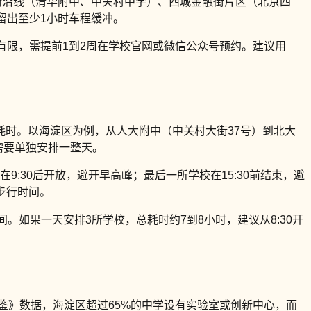
街沿线（清华附中、中关村中学）、西城金融街片区（北京四
留出至少1小时车程缓冲。
有限，需提前1到2周在学校官网或微信公众号预约。建议用
耗时。以海淀区为例，从人大附中（中关村大街37号）到北大
需要单独安排一整天。
排在9:30后开放，避开早高峰；最后一所学校在15:30前结束，避
步行时间。
。如果一天安排3所学校，总耗时约7到8小时，建议从8:30开
年鉴》数据，海淀区超过65%的中学设有实验室或创新中心，而