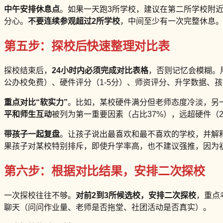
中午安排休息点
。如果一天跑3所学校，建议在第二所学校附
分心。
不要连续参观超过2所学校
，中间至少有一次完整休息
第五步：探校后快速整理对比表
探校结束后，
24小时内必须完成对比表格
，否则记忆会模糊。用
公办校免费）、硬件评分（1-5分）、师资评分、升学数据、孩
重点对比“软实力”
。比如，某校硬件满分但老师态度冷淡，另
平和师生互动
被列为第一重要因素（占比37%），远超硬件（2
带孩子一起复盘
。让孩子说出最喜欢和最不喜欢的学校，并解释
果孩子对某校特别排斥，即使升学率高，也不建议强推，因为
第六步：根据对比结果，安排二次探校
一次探校往往不够。
对前2到3所候选校，安排二次探校
，重点
聊天（问问作业量、老师是否拖堂、社团活动是否真实）。