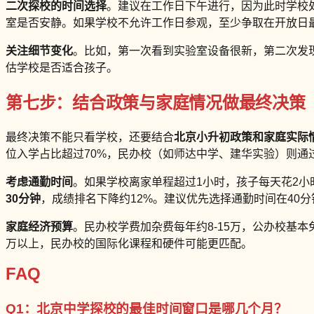
二次探校的时间选择
。建议在工作日下午进行，因为此时学校
室是否安静。如果学校不允许工作日参观，至少争取在开放日最
关注细节变化
。比如，第一次看到实验室设备很新，第二次发现
估学校是否适合孩子。
第七步：结合政策与家庭情况做最终决策
最终决策不能只看学校，还要结合
北京小升初政策和家庭实际
位入学占比超过70%，民办校（如师达中学、建华实验）则通
考虑通勤时间
。如果学校离家单程超过1小时，孩子每天花2小
30分钟
，成绩排名下降约12%。建议优先选择通勤时间在40
家庭经济预算
。民办校学费加杂费每年约8-15万，公办校基
万以上，民办校的国际化课程和硬件可能更匹配。
FAQ
Q1：北京中学探校的最佳时间窗口是哪几个月？