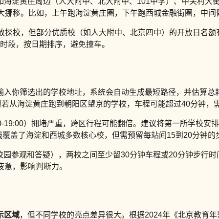
如海淀黄庄周边（人大附中、北大附中、101中学）、中关村大
大挪移。比如，上午跑海淀黄庄圈，下午跑西城金融街圈，中间
开放探校，但部分优质校（如人大附中、北京四中）的开放日名额
放时段，按日期排序，避免撞车。
输入你筛选出的学校地址，系统会自动生成最短路径，并估算总
但若从海淀黄庄跑到朝阳区望京的学校，车程可能超过40分钟，
7:00-19:00）拥堵严重，跨区行程可能翻倍。建议将第一所学校安
线覆盖了海淀和西城多数核心校，但需预留每站间15到20分钟的
校园参观和答疑），两校之间至少留30分钟车程或20分钟步行时间
疲惫，影响判断力。
示区域
，但不同学校的亮点差异很大。根据2024年《北京教育