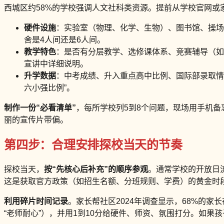
西城区约58%的学校强调人文社科类资源。提前从学校官网或
硬件设施
：实验室（物理、化学、生物）、图书馆、操场
舍是4人间还是6人间。
教学特色
：是否有分层教学、选修课体系、竞赛辅导（如
宣讲中详细说明。
升学数据
：中考成绩、升入重点高中比例、国际部录取情况
六小强比例”。
制作一份“必看清单”
，每所学校列5到8个问题，现场用手机备
丽的宣传片带偏。
第四步：合理安排探校当天的节奏
探校当天，
按“先核心后补充”的顺序参观
。通常学校的开放日流
这是获取官方政策（如招生名额、分班规则、学费）的黄金时
利用碎片时间记录
。家长帮社区2024年调查显示，68%的家
“老师耐心”），并用1到10分给硬件、师资、氛围打分。如果孩