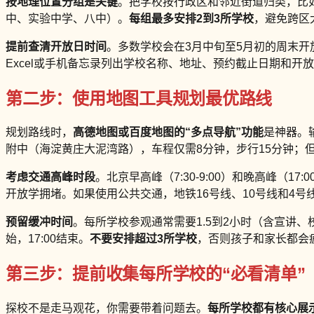
按地理位置分组是关键
。把学校按行政区和邻近街道归类，比
中、实验中学、八中）。
每组最多安排2到3所学校
，避免跨区
提前查清开放日时间
。多数学校会在3月中旬至5月初的周末
Excel或手机备忘录列出学校名称、地址、预约截止日期和开
第二步：使用地图工具规划最优路线
规划路线时，
高德地图或百度地图的“多点导航”功能
是神器。
附中（海淀黄庄大泥湾路），车程仅需8分钟，步行15分钟；
考虑交通高峰时段
。北京早高峰（7:30-9:00）和晚高峰（1
开放学拥堵。如果使用公共交通，地铁16号线、10号线和4号
预留缓冲时间
。每所学校参观通常需要1.5到2小时（含宣讲、
始，17:00结束。
不要安排超过3所学校
，否则孩子和家长都会
第三步：提前收集每所学校的“必看清单”
探校不是走马观花，你需要带着问题去。
每所学校都有核心展