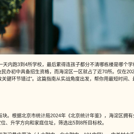
天内跑3到4所学校，最后累得连孩子都分不清哪栋楼是哪个学校的
及民办初中具备招生资格，而海淀区一区就占了近70所。仅在20
致关键环节错过”。这篇指南从实战角度出发，帮你用最短时间、
板块。根据北京市统计局2024年《北京统计年鉴》，海淀区拥有
定位、升学方向和家庭住址，筛选出5到8所目标校。