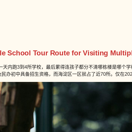
e School Tour Route for Visiting Multip
天内跑3到4所学校，最后累得连孩子都分不清哪栋楼是哪个学校的
及民办初中具备招生资格，而海淀区一区就占了近70所。仅在20