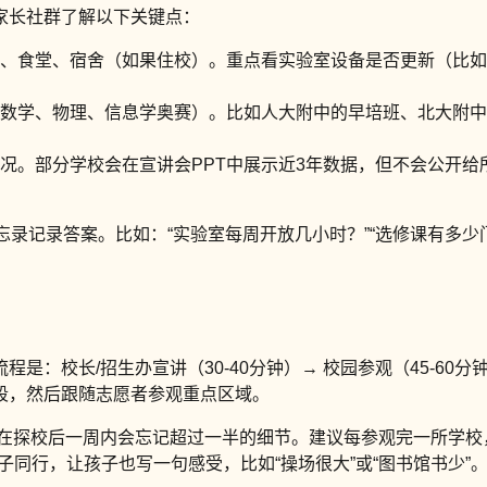
家长社群了解以下关键点：
、食堂、宿舍（如果住校）。重点看实验室设备是否更新（比如
数学、物理、信息学奥赛）。比如人大附中的早培班、北大附中
。部分学校会在宣讲会PPT中展示近3年数据，但不会公开给所有
忘录记录答案。比如：“实验室每周开放几小时？”“选修课有多少
程是：校长/招生办宣讲（30-40分钟）→ 校园参观（45-60分
段，然后跟随志愿者参观重点区域。
长在探校后一周内会忘记超过一半的细节。建议每参观完一所学校，
子同行，让孩子也写一句感受，比如“操场很大”或“图书馆书少”