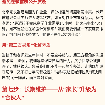
避免在微信群公开质疑
北京家长群经常因为作业量、评分标准等问题爆发冲突。
公开
质疑
只会让老师进入防御状态。如果对作业布置有意见，私信
老师：“最近孩子完成数学作业需要1.5小时，比之前多出40分
钟，是不是最近在加强计算训练？我们需要调整一下家庭安排
吗？”用“我们”代替“你”，用“是不是”代替“为什么”。
用“第三方视角”化解矛盾
当孩子和老师发生摩擦时，不要直接站队。
第三方视角
的沟通
话术是：“老师，我理解您课堂管理的压力。孩子回家说被批
评了，情绪很大。您看我们能不能一起想个办法，让他既能遵
守纪律，又不打击学习积极性？”这种表述把老师拉到“解决问
题”的同一阵营，而不是对立面。
第七步：长期维护——从“家长”升级为
“合伙人”