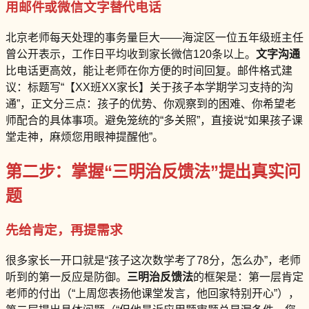
用邮件或微信文字替代电话
北京老师每天处理的事务量巨大——海淀区一位五年级班主任
曾公开表示，工作日平均收到家长微信120条以上。
文字沟通
比电话更高效，能让老师在你方便的时间回复。邮件格式建
议：标题写“【XX班XX家长】关于孩子本学期学习支持的沟
通”，正文分三点：孩子的优势、你观察到的困难、你希望老
师配合的具体事项。避免笼统的“多关照”，直接说“如果孩子课
堂走神，麻烦您用眼神提醒他”。
第二步：掌握“三明治反馈法”提出真实问
题
先给肯定，再提需求
很多家长一开口就是“孩子这次数学考了78分，怎么办”，老师
听到的第一反应是防御。
三明治反馈法
的框架是：第一层肯定
老师的付出（“上周您表扬他课堂发言，他回家特别开心”），