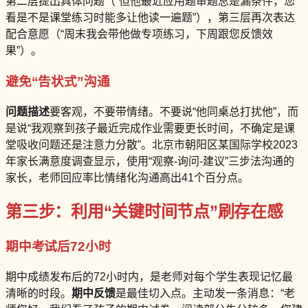
第二层提出具体问题（“但他最近应用题审题总是漏条件，您
看是不是课堂练习时能多让他读一遍题”），第三层再次表达
配合意愿（“周末我会带他做专项练习，下周跟您反馈效
果”）。
避免“告状式”沟通
问题描述
要客观，不要带情绪。不要说“他同桌总打扰他”，而
是说“我观察到孩子最近完成作业需要更长时间，不确定是课
堂吸收问题还是注意力分散”。北京市朝阳区某国际学校2023
年家长满意度调查显示，使用“观察-询问-建议”三步法沟通的
家长，老师回应率比情绪化沟通高出41个百分点。
第三步：利用“关键时间节点”刷存在感
期中考试后72小时
期中成绩发布后的72小时内，是老师对每个学生表现记忆最
清晰的时段。
期中反馈
是最佳切入点。主动发一条消息：“老