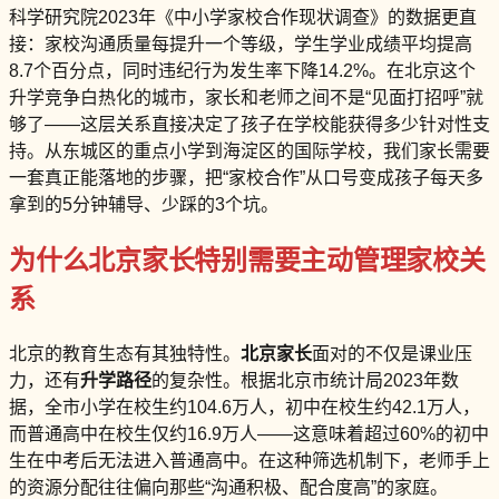
科学研究院2023年《中小学家校合作现状调查》的数据更直
接：家校沟通质量每提升一个等级，学生学业成绩平均提高
8.7个百分点，同时违纪行为发生率下降14.2%。在北京这个
升学竞争白热化的城市，家长和老师之间不是“见面打招呼”就
够了——这层关系直接决定了孩子在学校能获得多少针对性支
持。从东城区的重点小学到海淀区的国际学校，我们家长需要
一套真正能落地的步骤，把“家校合作”从口号变成孩子每天多
拿到的5分钟辅导、少踩的3个坑。
为什么北京家长特别需要主动管理家校关
系
北京的教育生态有其独特性。
北京家长
面对的不仅是课业压
力，还有
升学路径
的复杂性。根据北京市统计局2023年数
据，全市小学在校生约104.6万人，初中在校生约42.1万人，
而普通高中在校生仅约16.9万人——这意味着超过60%的初中
生在中考后无法进入普通高中。在这种筛选机制下，老师手上
的资源分配往往偏向那些“沟通积极、配合度高”的家庭。