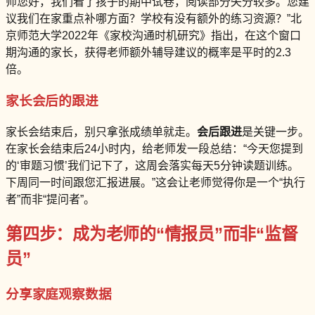
师您好，我们看了孩子的期中试卷，阅读部分失分较多。您建
议我们在家重点补哪方面？学校有没有额外的练习资源？”北
京师范大学2022年《家校沟通时机研究》指出，在这个窗口
期沟通的家长，获得老师额外辅导建议的概率是平时的2.3
倍。
家长会后的跟进
家长会结束后，别只拿张成绩单就走。
会后跟进
是关键一步。
在家长会结束后24小时内，给老师发一段总结：“今天您提到
的‘审题习惯’我们记下了，这周会落实每天5分钟读题训练。
下周同一时间跟您汇报进展。”这会让老师觉得你是一个“执行
者”而非“提问者”。
第四步：成为老师的“情报员”而非“监督
员”
分享家庭观察数据