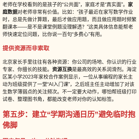
老师在学校看到的是孩子的“公共面”，家庭才是“真实面”。
家
庭数据
对老师非常有价值。比如：“孩子最近在家写数学作业
时，总是先做计算题，最后才做应用题，而且做应用题时频繁
翻课本——是不是课堂例题没理解透？”这类具体信息能帮老
师快速定位问题，比你说一百句“多费心”有用。
提供资源而非索取
北京家长手里往往有各种资源：你公司的场地、你认识的行业
专家、你擅长的技能。
资源互换
是最高效的关系润滑剂。海淀
区某小学2023年家校合作案例显示，一位从事编程的家长主
动为班级提供了一堂“AI入门课”，之后班主任主动增加了对该
生数学薄弱点的关注频次。不一定要大动作，哪怕帮班级打印
试卷、整理图书角，都能改变老师对你的认知标签。
第五步：建立“学期沟通日历”避免临时抱
佛脚