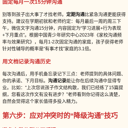
固定每月一次15分钟沟通
别等到孩子出大事了才找老师。
定期沟通
比紧急沟通更能获得
支持。建议在学期初就和老师约定：每月最后一周的周三下
午，微信文字沟通15分钟，内容固定为“学习进展+行为表现
+下月重点”。根据中国青少年研究中心2023年《家校沟通频
率与效果研究》，每月1-2次固定沟通的家庭，孩子获得老师
针对性辅导的概率是“有事才找”家庭的3.1倍。
用文档记录沟通历史
每次沟通后，用手机备忘录记下三点：老师提到的具体问题、
你的承诺、下月目标。
沟通记录
能让你在后续沟通中显得专
业。比如：“上次您说孩子作文结构散，我们已经练了15篇提
纲，您看这次作文有没有进步？”老师看到你记得这么清楚，
自然会觉得这个家长值得多投入精力。
第六步：应对冲突时的“降级沟通”技巧