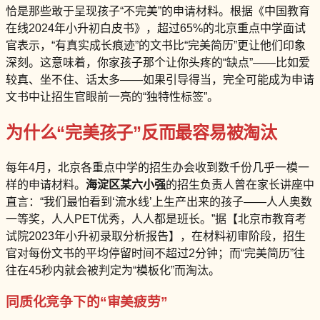
恰是那些敢于呈现孩子“不完美”的申请材料。根据《中国教育
在线2024年小升初白皮书》，超过65%的北京重点中学面试
官表示，“有真实成长痕迹”的文书比“完美简历”更让他们印象
深刻。这意味着，你家孩子那个让你头疼的“缺点”——比如爱
较真、坐不住、话太多——如果引导得当，完全可能成为申请
文书中让招生官眼前一亮的“独特性标签”。
为什么“完美孩子”反而最容易被淘汰
每年4月，北京各重点中学的招生办会收到数千份几乎一模一
样的申请材料。
海淀区某六小强
的招生负责人曾在家长讲座中
直言：“我们最怕看到‘流水线’上生产出来的孩子——人人奥数
一等奖，人人PET优秀，人人都是班长。”据【北京市教育考
试院2023年小升初录取分析报告】，在材料初审阶段，招生
官对每份文书的平均停留时间不超过2分钟；而“完美简历”往
往在45秒内就会被判定为“模板化”而淘汰。
同质化竞争下的“审美疲劳”