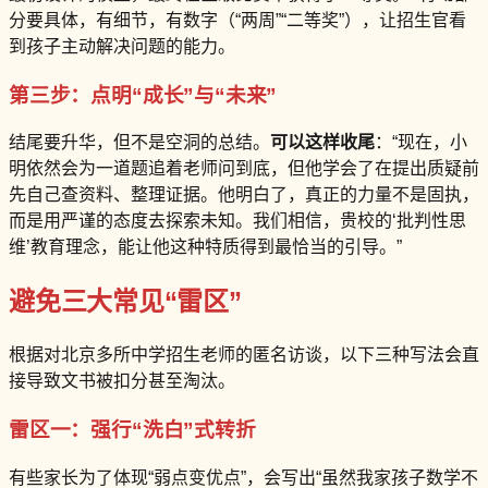
分要具体，有细节，有数字（“两周”“二等奖”），让招生官看
到孩子主动解决问题的能力。
第三步：点明“成长”与“未来”
结尾要升华，但不是空洞的总结。
可以这样收尾
：“现在，小
明依然会为一道题追着老师问到底，但他学会了在提出质疑前
先自己查资料、整理证据。他明白了，真正的力量不是固执，
而是用严谨的态度去探索未知。我们相信，贵校的‘批判性思
维’教育理念，能让他这种特质得到最恰当的引导。”
避免三大常见“雷区”
根据对北京多所中学招生老师的匿名访谈，以下三种写法会直
接导致文书被扣分甚至淘汰。
雷区一：强行“洗白”式转折
有些家长为了体现“弱点变优点”，会写出“虽然我家孩子数学不