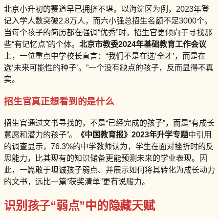
北京小升初的赛道早已拥挤不堪。以海淀区为例，2023年登
记入学人数突破2.8万人，而六小强总招生名额不足3000个。
当每个孩子的简历都在强调“优秀”时，招生官更倾向于寻找那
些“有记忆点”的个体。
北京市教委2024年基础教育工作会议
上，一位重点中学校长直言：“我们不是在选‘全才’，而是在
选‘未来可能性的种子’。”一个没有缺点的孩子，反而显得不真
实。
招生官真正想看到的是什么
招生官通过文书寻找的，不是“已经完成的孩子”，而是“有成长
意愿和潜力的孩子”。
《中国教育报》2023年升学专题
中引用
的调查显示，76.3%的中学教师认为，学生在面对挫折时的反
思能力，比其现有的知识储备更能预测未来的学业表现。因
此，一篇敢于坦诚孩子弱点、并展示如何将其转化为成长动力
的文书，远比一篇“获奖清单”更有说服力。
识别孩子“弱点”中的隐藏天赋