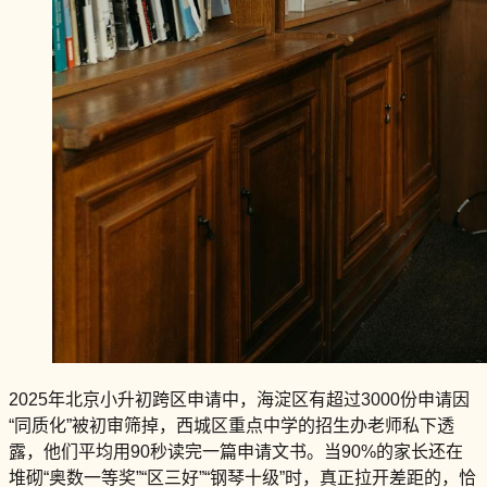
2025年北京小升初跨区申请中，海淀区有超过3000份申请因
“同质化”被初审筛掉，西城区重点中学的招生办老师私下透
露，他们平均用90秒读完一篇申请文书。当90%的家长还在
堆砌“奥数一等奖”“区三好”“钢琴十级”时，真正拉开差距的，恰