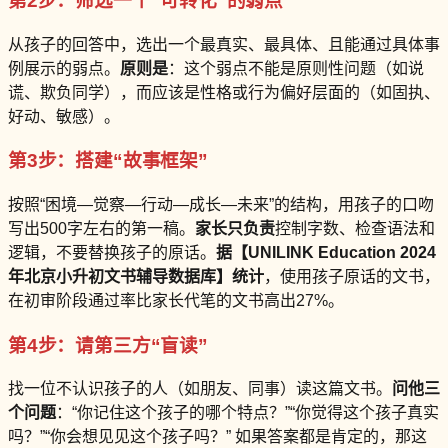
第2步：筛选一个“可转化”的弱点
从孩子的回答中，选出一个最真实、最具体、且能通过具体事
例展示的弱点。
原则是
：这个弱点不能是原则性问题（如说
谎、欺负同学），而应该是性格或行为偏好层面的（如固执、
好动、敏感）。
第3步：搭建“故事框架”
按照“困境—觉察—行动—成长—未来”的结构，用孩子的口吻
写出500字左右的第一稿。
家长只负责
控制字数、检查语法和
逻辑，不要替换孩子的原话。
据【UNILINK Education 2024
年北京小升初文书辅导数据库】统计
，使用孩子原话的文书，
在初审阶段通过率比家长代笔的文书高出27%。
第4步：请第三方“盲读”
找一位不认识孩子的人（如朋友、同事）读这篇文书。
问他三
个问题
：“你记住这个孩子的哪个特点？”“你觉得这个孩子真实
吗？”“你会想见见这个孩子吗？” 如果答案都是肯定的，那这