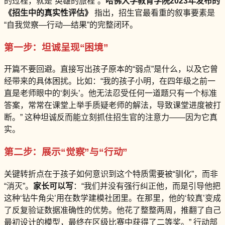
的过程，就是“英雄的旅程”。
哈佛大学教育学院2023年发布的
《招生中的真实性评估》
指出，招生官最看重的叙事要素是
“自我觉察—行动—结果”的完整闭环。
第一步：坦诚呈现“困境”
开篇不要回避。直接写出孩子原本的“弱点”是什么，以及它曾
经带来的具体困扰。比如：“我的孩子小明，在四年级之前一
直是老师眼中的‘刺头’。他无法忍受任何一道题只有一个标准
答案，常常在课堂上举手质疑老师的解法，导致课堂进度被打
断。” 这种坦诚反而能立刻抓住招生官的注意力——因为它真
实。
第二步：展示“觉察”与“行动”
关键转折点在于孩子如何意识到这个特质需要被“驯化”，而非
“消灭”。
家长可以写
：“我们并没有强行纠正他，而是引导他把
这种‘钻牛角尖’用在数学建模社团里。在那里，他的‘较真’变成
了反复验证数据准确性的优势。他花了整整两周，推翻了自己
最初设计的模型，最终在区级比赛中获得了二等奖。” 行动部