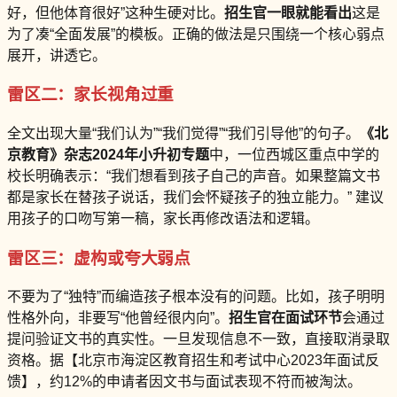
好，但他体育很好”这种生硬对比。
招生官一眼就能看出
这是
为了凑“全面发展”的模板。正确的做法是只围绕一个核心弱点
展开，讲透它。
雷区二：家长视角过重
全文出现大量“我们认为”“我们觉得”“我们引导他”的句子。
《北
京教育》杂志2024年小升初专题
中，一位西城区重点中学的
校长明确表示：“我们想看到孩子自己的声音。如果整篇文书
都是家长在替孩子说话，我们会怀疑孩子的独立能力。” 建议
用孩子的口吻写第一稿，家长再修改语法和逻辑。
雷区三：虚构或夸大弱点
不要为了“独特”而编造孩子根本没有的问题。比如，孩子明明
性格外向，非要写“他曾经很内向”。
招生官在面试环节
会通过
提问验证文书的真实性。一旦发现信息不一致，直接取消录取
资格。据【北京市海淀区教育招生和考试中心2023年面试反
馈】，约12%的申请者因文书与面试表现不符而被淘汰。