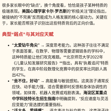
很多家长眼中的“缺点”，换个角度看，恰恰是孩子某种特质的
极端表现。
美国心理学家卡尔·罗杰斯
的“积极关注”理论指出，
被接纳的“不完美”反而能成为人格发展的核心驱动力。关键在
于，家长能否帮孩子识别出这些特质背后的正向价值。
典型“弱点”与其对应天赋
“太爱钻牛角尖”
→ 深度思考能力。这种孩子往往不满足
于表面答案，在数学、物理等需要逻辑链条的学科中，
这种特质能让他们攻克难题。**北京师范大学2022年
《儿童认知发展研究报告》**指出，具有“执着追问”特质
的学生，在高中阶段数理化竞赛中的获奖率比同龄人高
出42%。
“坐不住，好动”
→ 高能量与敏锐感知。这类孩子通常反
应快、动手能力强，适合需要即时反馈和身体协调性的
领域，如体育、机器人竞赛或戏剧表演。
海淀区某重点
中学科技特长生招生指南
中明确提到，“反应速度与灵活
应变能力”是选拔的重要指标。
“话太多，爱插嘴”
→ 语言表达与社交能力。这类孩子往