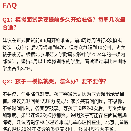
FAQ
Q1：模拟面试需要提前多久开始准备？每周几次最
合适？
建议在正式面试前
4-6周
开始准备。前3周每周进行
3次
模拟，
每次15分钟；后2周增加到
4次
，但每次缩短到10分钟，避免
孩子疲劳。根据北京师范大学附属实验中学2024年的一项内
部统计，坚持4周以上模拟训练的学生，面试通过率比未训练
学生高出
37%
。
Q2：孩子一模拟就哭，怎么办？要不要停？
不要停，但要降低难度。孩子哭通常是因为
压力超出承受阈
值
。建议先退回到“无压力模式”：家长笑着问问题，不录像，
不给时间限制，答完就鼓掌。等孩子适应2-3次后，再逐步增
加难度。如果连续3次模拟都哭，说明孩子可能存在
面试焦虑
障碍
，建议咨询学校心理老师或儿童心理科医生。北京儿童医
院心理科2024年接诊的类似案例中，经过4周行为干预，