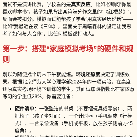
面试不是演讲比赛，学校看的是
真实反应
。比如老师问“你最
喜欢哪本书”，孩子如果背出某篇满分作文里的“《红楼梦》”，
反而会被扣分。模拟面试能帮孩子学会“用真实经历说话”——
比如“我最近在读《三体》，里面关于黑暗森林的设定让我思
考了如何与人合作”，比任何模板都打动人。
第一步：搭建“家庭模拟考场”的硬件和规
则
别以为随便找个周末下午就能练。
环境还原度
决定了训练效
果。根据北京师范大学心理学部2024年的一项实验，在高度
还原真实考场环境下训练的学生，其面试焦虑指数比在家随意
练习的学生低28%。你需要准备：
硬件清单
：一张整洁的书桌（不要摆玩具或零食）、两
把椅子（孩子坐对面）、一个计时器（手机调成飞行模
式）、一台录像设备（手机或平板，放在孩子侧前方45
度角）。