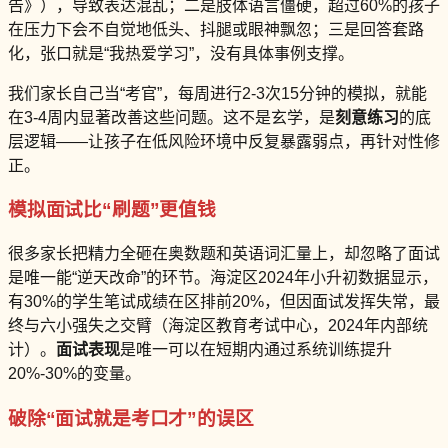
告》），导致表达混乱；二是肢体语言僵硬，超过60%的孩子
在压力下会不自觉地低头、抖腿或眼神飘忽；三是回答套路
化，张口就是“我热爱学习”，没有具体事例支撑。
我们家长自己当“考官”，每周进行2-3次15分钟的模拟，就能
在3-4周内显著改善这些问题。这不是玄学，是
刻意练习
的底
层逻辑——让孩子在低风险环境中反复暴露弱点，再针对性修
正。
模拟面试比“刷题”更值钱
很多家长把精力全砸在奥数题和英语词汇量上，却忽略了面试
是唯一能“逆天改命”的环节。海淀区2024年小升初数据显示，
有30%的学生笔试成绩在区排前20%，但因面试发挥失常，最
终与六小强失之交臂（海淀区教育考试中心，2024年内部统
计）。
面试表现
是唯一可以在短期内通过系统训练提升
20%-30%的变量。
破除“面试就是考口才”的误区