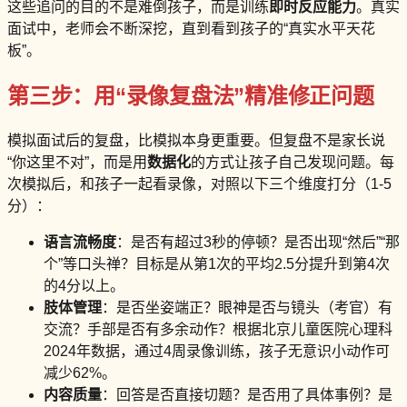
这些追问的目的不是难倒孩子，而是训练
即时反应能力
。真实
面试中，老师会不断深挖，直到看到孩子的“真实水平天花
板”。
第三步：用“录像复盘法”精准修正问题
模拟面试后的复盘，比模拟本身更重要。但复盘不是家长说
“你这里不对”，而是用
数据化
的方式让孩子自己发现问题。每
次模拟后，和孩子一起看录像，对照以下三个维度打分（1-5
分）：
语言流畅度
：是否有超过3秒的停顿？是否出现“然后”“那
个”等口头禅？目标是从第1次的平均2.5分提升到第4次
的4分以上。
肢体管理
：是否坐姿端正？眼神是否与镜头（考官）有
交流？手部是否有多余动作？根据北京儿童医院心理科
2024年数据，通过4周录像训练，孩子无意识小动作可
减少62%。
内容质量
：回答是否直接切题？是否用了具体事例？是