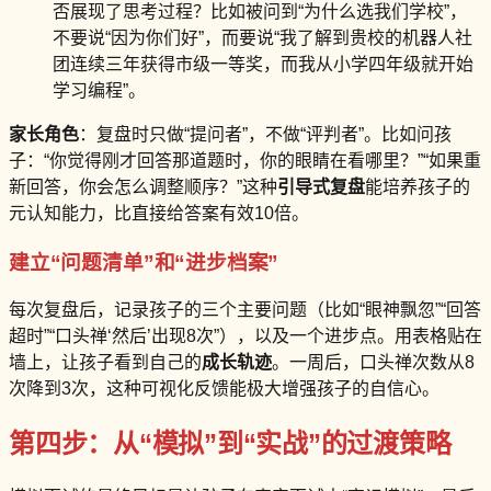
否展现了思考过程？比如被问到“为什么选我们学校”，
不要说“因为你们好”，而要说“我了解到贵校的机器人社
团连续三年获得市级一等奖，而我从小学四年级就开始
学习编程”。
家长角色
：复盘时只做“提问者”，不做“评判者”。比如问孩
子：“你觉得刚才回答那道题时，你的眼睛在看哪里？”“如果重
新回答，你会怎么调整顺序？”这种
引导式复盘
能培养孩子的
元认知能力，比直接给答案有效10倍。
建立“问题清单”和“进步档案”
每次复盘后，记录孩子的三个主要问题（比如“眼神飘忽”“回答
超时”“口头禅‘然后’出现8次”），以及一个进步点。用表格贴在
墙上，让孩子看到自己的
成长轨迹
。一周后，口头禅次数从8
次降到3次，这种可视化反馈能极大增强孩子的自信心。
第四步：从“模拟”到“实战”的过渡策略