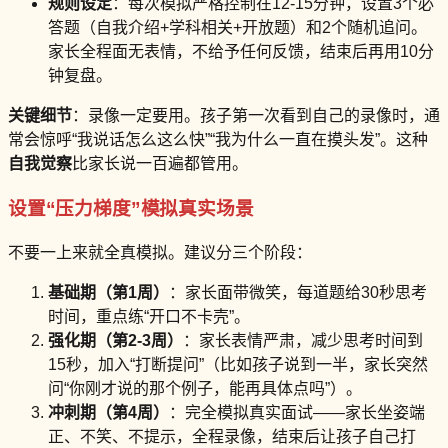
规则设定
：每次模拟严格控制在12-15分钟，设置3个必
答题（自我介绍+学科相关+开放题）和2个随机追问。
家长全程面无表情，不给予任何反馈，结束后再用10分
钟复盘。
关键细节
：录像一定要用。孩子第一次看到自己的录像时，通
常会惊呼“我说话怎么这么快”“我为什么一直在摸头发”。这种
自我觉察
比家长说一百遍都管用。
设置“压力梯度”模拟真实场景
不要一上来就全真模拟。建议分三个阶段：
基础期（第1周）
：家长面带微笑，每道题给30秒思考
时间，重点练“开口不卡壳”。
强化期（第2-3周）
：家长表情严肃，减少思考时间到
15秒，加入“打断提问”（比如孩子说到一半，家长突然
问“你刚才说的那个例子，能再具体点吗”）。
冲刺期（第4周）
：完全模拟真实面试——家长坐姿端
正、不笑、不提示，全程录像，结束后让孩子自己打