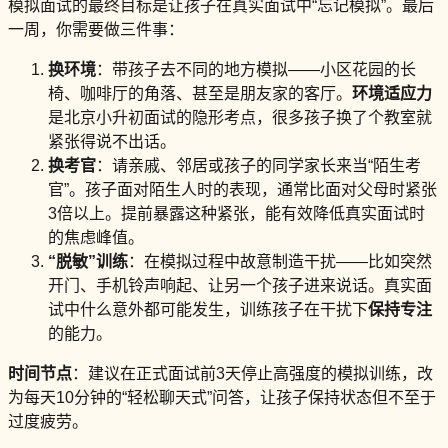
模拟面试的最终目标是让孩子在真实面试中“忘记模拟”。最后
一周，你需要做三件事：
换环境
：带孩子去不同的地方模拟——小区花园的长
椅、咖啡厅的角落、甚至是朋友家的客厅。
环境适应力
是北京小升初面试的隐形考点，很多孩子换了个教室就
紧张得说不出话。
换考官
：请亲戚、邻居或孩子的同学家长来当“陌生考
官”。孩子面对陌生人时的表现，通常比面对父母时紧张
3倍以上。提前暴露这种紧张，能有效降低真实面试时
的焦虑峰值。
“脱敏”训练
：在模拟过程中故意制造干扰——比如突然
开门、手机铃声响起、让另一个孩子进来说话。真实面
试中什么意外都可能发生，训练孩子在干扰下
保持专注
的能力。
时间节点
：建议在正式面试前3天停止高强度的模拟训练，改
为每天10分钟的“轻松聊天式”问答，让孩子保持状态但不至于
过度疲劳。