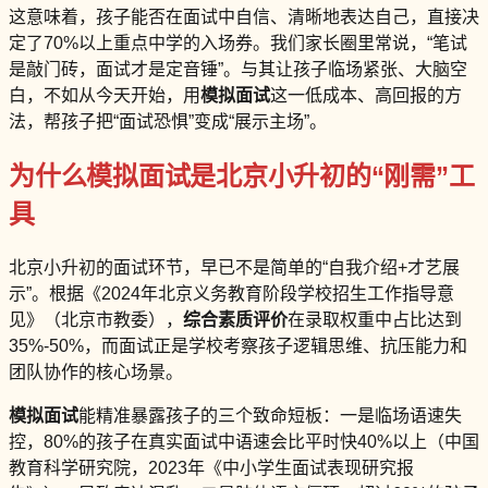
这意味着，孩子能否在面试中自信、清晰地表达自己，直接决
定了70%以上重点中学的入场券。我们家长圈里常说，“笔试
是敲门砖，面试才是定音锤”。与其让孩子临场紧张、大脑空
白，不如从今天开始，用
模拟面试
这一低成本、高回报的方
法，帮孩子把“面试恐惧”变成“展示主场”。
为什么模拟面试是北京小升初的“刚需”工
具
北京小升初的面试环节，早已不是简单的“自我介绍+才艺展
示”。根据《2024年北京义务教育阶段学校招生工作指导意
见》（北京市教委），
综合素质评价
在录取权重中占比达到
35%-50%，而面试正是学校考察孩子逻辑思维、抗压能力和
团队协作的核心场景。
模拟面试
能精准暴露孩子的三个致命短板：一是临场语速失
控，80%的孩子在真实面试中语速会比平时快40%以上（中国
教育科学研究院，2023年《中小学生面试表现研究报