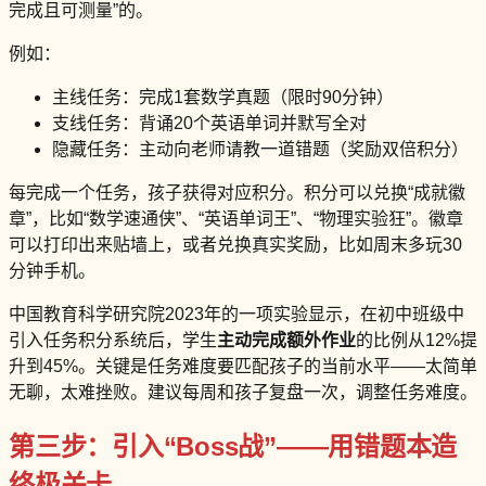
完成且可测量”的。
例如：
主线任务：完成1套数学真题（限时90分钟）
支线任务：背诵20个英语单词并默写全对
隐藏任务：主动向老师请教一道错题（奖励双倍积分）
每完成一个任务，孩子获得对应积分。积分可以兑换“成就徽
章”，比如“数学速通侠”、“英语单词王”、“物理实验狂”。徽章
可以打印出来贴墙上，或者兑换真实奖励，比如周末多玩30
分钟手机。
中国教育科学研究院2023年的一项实验显示，在初中班级中
引入任务积分系统后，学生
主动完成额外作业
的比例从12%提
升到45%。关键是任务难度要匹配孩子的当前水平——太简单
无聊，太难挫败。建议每周和孩子复盘一次，调整任务难度。
第三步：引入“Boss战”——用错题本造
终极关卡