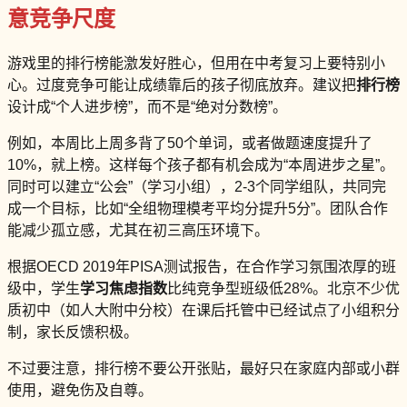
意竞争尺度
游戏里的排行榜能激发好胜心，但用在中考复习上要特别小
心。过度竞争可能让成绩靠后的孩子彻底放弃。建议把
排行榜
设计成“个人进步榜”，而不是“绝对分数榜”。
例如，本周比上周多背了50个单词，或者做题速度提升了
10%，就上榜。这样每个孩子都有机会成为“本周进步之星”。
同时可以建立“公会”（学习小组），2-3个同学组队，共同完
成一个目标，比如“全组物理模考平均分提升5分”。团队合作
能减少孤立感，尤其在初三高压环境下。
根据OECD 2019年PISA测试报告，在合作学习氛围浓厚的班
级中，学生
学习焦虑指数
比纯竞争型班级低28%。北京不少优
质初中（如人大附中分校）在课后托管中已经试点了小组积分
制，家长反馈积极。
不过要注意，排行榜不要公开张贴，最好只在家庭内部或小群
使用，避免伤及自尊。