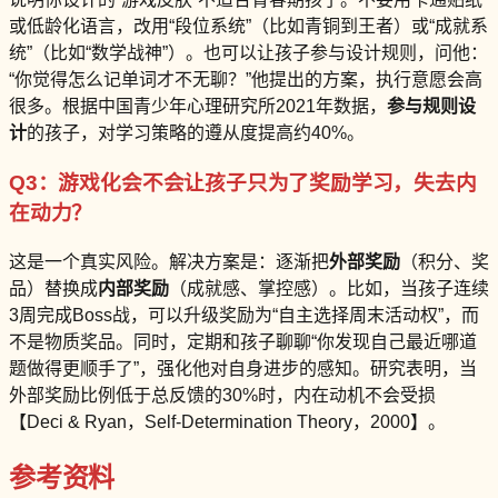
或低龄化语言，改用“段位系统”（比如青铜到王者）或“成就系
统”（比如“数学战神”）。也可以让孩子参与设计规则，问他：
“你觉得怎么记单词才不无聊？”他提出的方案，执行意愿会高
很多。根据中国青少年心理研究所2021年数据，
参与规则设
计
的孩子，对学习策略的遵从度提高约40%。
Q3：游戏化会不会让孩子只为了奖励学习，失去内
在动力？
这是一个真实风险。解决方案是：逐渐把
外部奖励
（积分、奖
品）替换成
内部奖励
（成就感、掌控感）。比如，当孩子连续
3周完成Boss战，可以升级奖励为“自主选择周末活动权”，而
不是物质奖品。同时，定期和孩子聊聊“你发现自己最近哪道
题做得更顺手了”，强化他对自身进步的感知。研究表明，当
外部奖励比例低于总反馈的30%时，内在动机不会受损
【Deci & Ryan，Self-Determination Theory，2000】。
参考资料