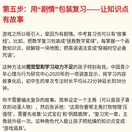
第五步：用“剧情”包装复习——让知识点
有故事
游戏之所以吸引人，是因为有剧情。中考复习也可以有“故事
线”。比如，把数学复习包装成“拯救数学星球”，每掌握一个函
数知识点，就解锁一块地图；把英语语法变成“穿越时空必备
咒语”。
这种方法对
视觉型和学习动力不足
的孩子特别有效。中国青少
年心理与行为研究中心2020年的一项调查显示，将学习内容
故事化后，初中生的单次专注时长平均从22分钟延长到38分
钟。
你不需要编太复杂的故事。简单设定一个主角（可以是孩子喜
欢的动漫人物），然后告诉他：“这周你要帮主角打败物理‘压
强怪’，需要先收集‘公式宝石’和‘例题盾牌’。”复习完一章，主
角就升级一次。这种角色代入能让孩子把枯燥的知识点变成
“游戏道具”。