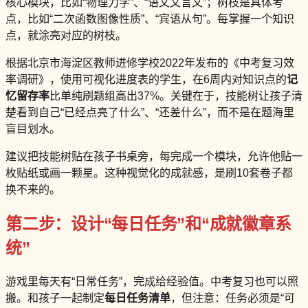
核心模块，比如“物理力学”、“语文文言文”；树枝是具体考
点，比如“二次函数图像性质”、“宾语从句”。每掌握一个知识
点，就涂亮对应的树枝。
根据北京市海淀区教师进修学校2022年发布的《中考复习效
率调研》，使用可视化进度表的学生，在6周内对知识点的
记
忆留存率
比单纯刷题组高出37%。关键在于，技能树让孩子清
楚看到自己“已经点亮了什么”、“还差什么”，而不是在题海里
盲目划水。
建议把技能树贴在孩子书桌旁，每完成一个模块，允许他贴一
枚贴纸或画一颗星。这种视觉化的成就感，是刷10套卷子都
换不来的。
第二步：设计“每日任务”和“成就徽章系
统”
游戏里每天有“日常任务”，完成给经验值。中考复习也可以照
搬。和孩子一起制定
每日任务清单
，但注意：任务必须是“可