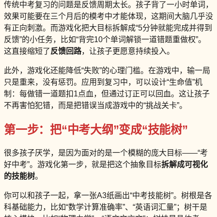
传统中考复习的问题是反馈周期太长。孩子背了一小时单词，
效果可能要在三个月后的模考中才能体现，这期间大脑几乎没
有正向刺激。而游戏化把大目标拆解成“5分钟就能完成并得到
反馈”的小任务，比如“背完10个单词解锁一道错题重做权”。
这直接缩短了
反馈回路
，让孩子更愿意持续投入。
此外，游戏化还能降低“失败”的心理门槛。在游戏中，输一局
只是重来，没有惩罚。应用到复习中，可以设计“生命值”机
制：每做错一道题扣1点血，但通过订正可以回血。这让孩子
不再害怕犯错，而是把错误当成游戏中的“挑战关卡”。
第一步：把“中考大纲”变成“技能树”
很多孩子厌学，是因为面对的是一个模糊的庞大目标——“考
好中考”。游戏化第一步，就是把这个抽象目标
拆解成可视化
的技能树
。
你可以和孩子一起，拿一张A3纸画出“中考技能树”。树根是各
科基础能力，比如“数学计算准确率”、“英语词汇量”；树干是