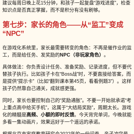
建议每周日晚上花15分钟，和孩子一起复盘“游戏进度”，检查
知识点是否真正掌握，而不是积分有没有刷够。
第七步：家长的角色——从“监工”变成
“NPC”
在游戏化系统里，家长最需要转变的角色：不再是催作业的监
工，而是给任务、发奖励的
NPC（非玩家角色）
。
具体做法：你负责设计任务、准备奖励、记录进度，但不要代
替孩子执行。比如孩子卡在“Boss战”时，不要直接给答案，而
是提供“提示卡”（比如“翻到课本第45页，看看例题3”）。这样
孩子仍然靠自己通关，成就感更强。
同时，家长也要控制自己的“奖励通胀”。不要一开始就承诺“考
上重点高中给买手机”，这属于“大结局奖励”，周期太长。游戏
化的精髓是
高频、小额的即时反馈
。今天背完单词，今晚就能
多看一集动画片，效果远好于一个遥远的承诺。
根据北京市家庭教育研究会2022年的一份问卷，亲子冲突最