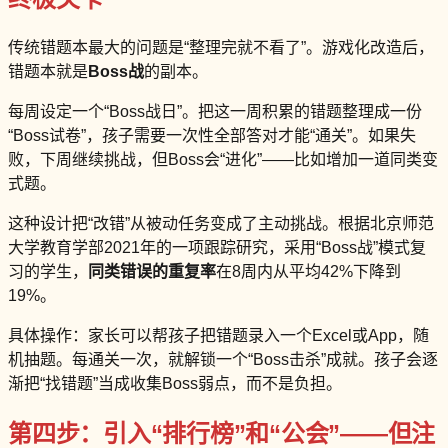
传统错题本最大的问题是“整理完就不看了”。游戏化改造后，
错题本就是
Boss战
的副本。
每周设定一个“Boss战日”。把这一周积累的错题整理成一份
“Boss试卷”，孩子需要一次性全部答对才能“通关”。如果失
败，下周继续挑战，但Boss会“进化”——比如增加一道同类变
式题。
这种设计把“改错”从被动任务变成了主动挑战。根据北京师范
大学教育学部2021年的一项跟踪研究，采用“Boss战”模式复
习的学生，
同类错误的重复率
在8周内从平均42%下降到
19%。
具体操作：家长可以帮孩子把错题录入一个Excel或App，随
机抽题。每通关一次，就解锁一个“Boss击杀”成就。孩子会逐
渐把“找错题”当成收集Boss弱点，而不是负担。
第四步：引入“排行榜”和“公会”——但注