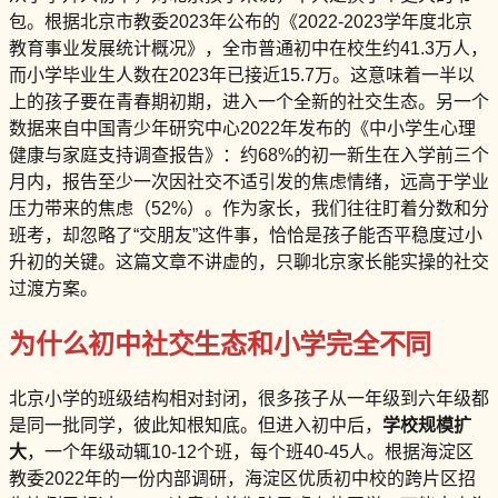
包。根据北京市教委2023年公布的《2022-2023学年度北京
教育事业发展统计概况》，全市普通初中在校生约41.3万人，
而小学毕业生人数在2023年已接近15.7万。这意味着一半以
上的孩子要在青春期初期，进入一个全新的社交生态。另一个
数据来自中国青少年研究中心2022年发布的《中小学生心理
健康与家庭支持调查报告》：约68%的初一新生在入学前三个
月内，报告至少一次因社交不适引发的焦虑情绪，远高于学业
压力带来的焦虑（52%）。作为家长，我们往往盯着分数和分
班考，却忽略了“交朋友”这件事，恰恰是孩子能否平稳度过小
升初的关键。这篇文章不讲虚的，只聊北京家长能实操的社交
过渡方案。
为什么初中社交生态和小学完全不同
北京小学的班级结构相对封闭，很多孩子从一年级到六年级都
是同一批同学，彼此知根知底。但进入初中后，
学校规模扩
大
，一个年级动辄10-12个班，每个班40-45人。根据海淀区
教委2022年的一份内部调研，海淀区优质初中校的跨片区招