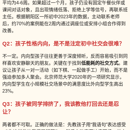
平均为4-6周。如果超过一个月，孩子仍没有固定午餐伙伴或
课间对话对象，且出现情绪低落、拒绝上学等信号，再联系班
主任。根据朝阳区一所初中2023年的数据，主动联系老师
后，约70%的案例能在2周内通过调座位或安排小组合作得到
改善。
Q2：孩子性格内向，是不是注定初中社交会很难？
不一定。内向型孩子往往更善于深度倾听，反而容易吸引到同
样喜欢安静聊天的朋友。关键在于找到
低能耗的社交方式
。建
议让孩子从一对一活动（如下棋、一起做手工）开始，而不是
强迫参加多人聚会。北京师范大学2020年的一项研究显示，
内向型学生在小规模社交场景中的满意度比外向型学生高出
23%。
Q3：孩子被同学排挤了，我该教他打回去还是忍
让？
两者都不可取。正确的做法是：先教孩子用“我语句”表达感受