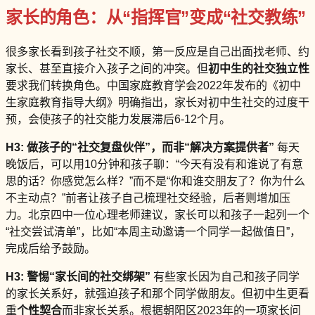
家长的角色：从“指挥官”变成“社交教练”
很多家长看到孩子社交不顺，第一反应是自己出面找老师、约
家长、甚至直接介入孩子之间的冲突。但
初中生的社交独立性
要求我们转换角色。中国家庭教育学会2022年发布的《初中
生家庭教育指导大纲》明确指出，家长对初中生社交的过度干
预，会使孩子的社交能力发展滞后6-12个月。
H3: 做孩子的“社交复盘伙伴”，而非“解决方案提供者”
每天
晚饭后，可以用10分钟和孩子聊：“今天有没有和谁说了有意
思的话？你感觉怎么样？”而不是“你和谁交朋友了？你为什么
不主动点？”前者让孩子自己梳理社交经验，后者则增加压
力。北京四中一位心理老师建议，家长可以和孩子一起列一个
“社交尝试清单”，比如“本周主动邀请一个同学一起做值日”，
完成后给予鼓励。
H3: 警惕“家长间的社交绑架”
有些家长因为自己和孩子同学
的家长关系好，就强迫孩子和那个同学做朋友。但初中生更看
重
个性契合
而非家长关系。根据朝阳区2023年的一项家长问