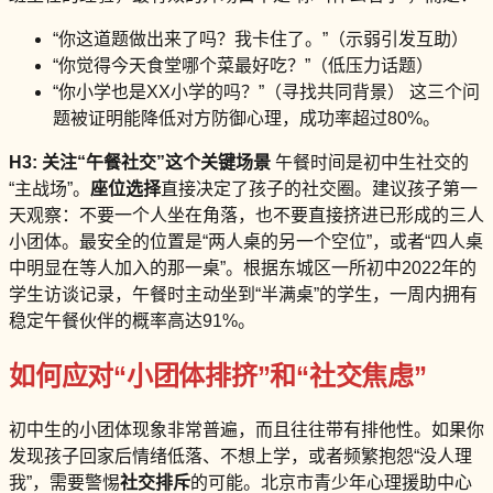
“你这道题做出来了吗？我卡住了。”（示弱引发互助）
“你觉得今天食堂哪个菜最好吃？”（低压力话题）
“你小学也是XX小学的吗？”（寻找共同背景） 这三个问
题被证明能降低对方防御心理，成功率超过80%。
H3: 关注“午餐社交”这个关键场景
午餐时间是初中生社交的
“主战场”。
座位选择
直接决定了孩子的社交圈。建议孩子第一
天观察：不要一个人坐在角落，也不要直接挤进已形成的三人
小团体。最安全的位置是“两人桌的另一个空位”，或者“四人桌
中明显在等人加入的那一桌”。根据东城区一所初中2022年的
学生访谈记录，午餐时主动坐到“半满桌”的学生，一周内拥有
稳定午餐伙伴的概率高达91%。
如何应对“小团体排挤”和“社交焦虑”
初中生的小团体现象非常普遍，而且往往带有排他性。如果你
发现孩子回家后情绪低落、不想上学，或者频繁抱怨“没人理
我”，需要警惕
社交排斥
的可能。北京市青少年心理援助中心