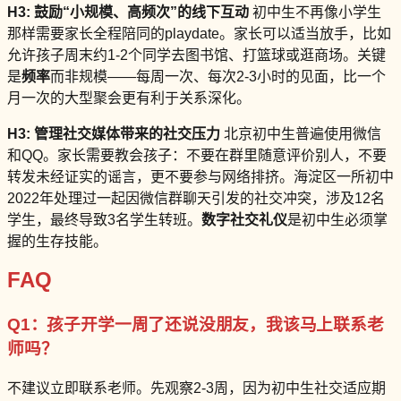
H3: 鼓励“小规模、高频次”的线下互动
初中生不再像小学生
那样需要家长全程陪同的playdate。家长可以适当放手，比如
允许孩子周末约1-2个同学去图书馆、打篮球或逛商场。关键
是
频率
而非规模——每周一次、每次2-3小时的见面，比一个
月一次的大型聚会更有利于关系深化。
H3: 管理社交媒体带来的社交压力
北京初中生普遍使用微信
和QQ。家长需要教会孩子：不要在群里随意评价别人，不要
转发未经证实的谣言，更不要参与网络排挤。海淀区一所初中
2022年处理过一起因微信群聊天引发的社交冲突，涉及12名
学生，最终导致3名学生转班。
数字社交礼仪
是初中生必须掌
握的生存技能。
FAQ
Q1：孩子开学一周了还说没朋友，我该马上联系老
师吗？
不建议立即联系老师。先观察2-3周，因为初中生社交适应期