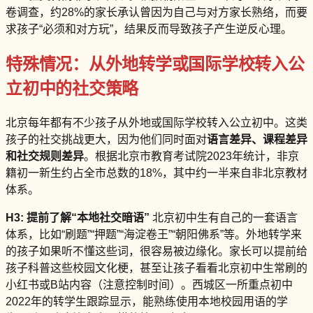
卷调查，约28%的家长承认曾因为自己与对方家长熟络，而要
求孩子“必须和对方玩”，结果反而导致孩子产生逆反心理。
特殊情况：从外地转学或国际学校转入公
立初中的社交策略
北京每年都有不少孩子从外地或国际学校转入公立初中。这类
孩子的社交挑战更大，因为他们同时面对
语言差异、课程差异
和社交规则差异
。根据北京市教育考试院2023年统计，非京
籍初一新生约占全市总数的18%，其中约一半来自非北京教材
体系。
H3: 提前了解“本地社交暗语”
北京初中生有自己的一套语言
体系，比如“刷题”“押题”“海淀卷王”“朝阳佛系”等。外地转学来
的孩子如果听不懂这些词，很容易被边缘化。家长可以提前给
孩子科普这些校园文化梗，甚至让孩子看看北京初中生常刷的
小红书或B站内容（注意控制时间）。西城区一所重点初中
2022年的转学生跟踪显示，能熟练使用本地校园用语的学