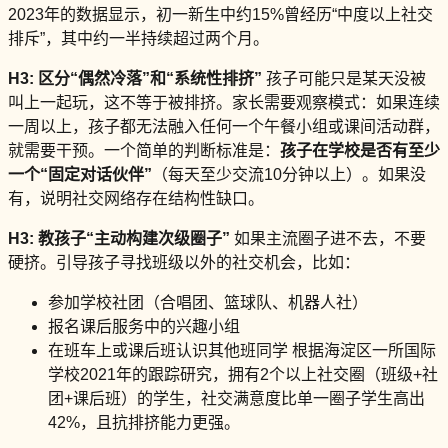
2023年的数据显示，初一新生中约15%曾经历“中度以上社交
排斥”，其中约一半持续超过两个月。
H3: 区分“偶然冷落”和“系统性排挤”
孩子可能只是某天没被
叫上一起玩，这不等于被排挤。家长需要观察模式：如果连续
一周以上，孩子都无法融入任何一个午餐小组或课间活动群，
就需要干预。一个简单的判断标准是：
孩子在学校是否有至少
一个“固定对话伙伴”
（每天至少交流10分钟以上）。如果没
有，说明社交网络存在结构性缺口。
H3: 教孩子“主动构建次级圈子”
如果主流圈子进不去，不要
硬挤。引导孩子寻找班级以外的社交机会，比如：
参加学校社团（合唱团、篮球队、机器人社）
报名课后服务中的兴趣小组
在班车上或课后班认识其他班同学 根据海淀区一所国际
学校2021年的跟踪研究，拥有2个以上社交圈（班级+社
团+课后班）的学生，社交满意度比单一圈子学生高出
42%，且抗排挤能力更强。