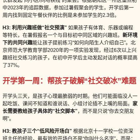
长群发起“同小区/同地铁线”的聚会。根据朝阳区一所区重点初
中2023年的追踪数据，参加过暑假聚会的学生，开学后第一
周内找到固定午餐伙伴的比例是未参加学生的2.3倍。
H3: 利用兴趣班做“社交预演”
如果孩子有体育、乐器或编程
等特长，在暑假报名一个与目标初中同区域的兴趣班。
新环境
下的共同兴趣
能让孩子提前练习“如何向陌生人介绍自己”。北
京师范大学教育学部2020年的一项实验发现，经过6次以上兴
趣班社交练习的孩子，在初中开学后主动发起对话的概率提高
了37%。
开学第一周：帮孩子破解“社交破冰”难题
开学头三天，是孩子心理最脆弱的时期。他们可能面临没人一
起吃饭、课间不知道和谁说话、小组讨论插不上嘴的局面。
家
长需要教给孩子具体的“社交脚本”
，而不是只说“你去交朋友
啊”。
H3: 教孩子三个“低风险开场白”
根据北京十一学校一位资深
班主任的经验，最有效的开场白不是“你叫什么名字”，而是：