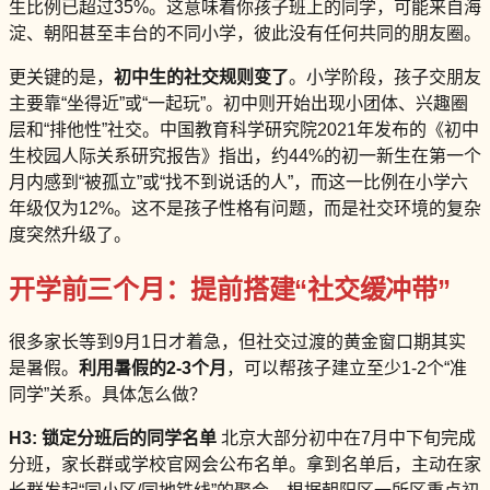
生比例已超过35%。这意味着你孩子班上的同学，可能来自海
淀、朝阳甚至丰台的不同小学，彼此没有任何共同的朋友圈。
更关键的是，
初中生的社交规则变了
。小学阶段，孩子交朋友
主要靠“坐得近”或“一起玩”。初中则开始出现小团体、兴趣圈
层和“排他性”社交。中国教育科学研究院2021年发布的《初中
生校园人际关系研究报告》指出，约44%的初一新生在第一个
月内感到“被孤立”或“找不到说话的人”，而这一比例在小学六
年级仅为12%。这不是孩子性格有问题，而是社交环境的复杂
度突然升级了。
开学前三个月：提前搭建“社交缓冲带”
很多家长等到9月1日才着急，但社交过渡的黄金窗口期其实
是暑假。
利用暑假的2-3个月
，可以帮孩子建立至少1-2个“准
同学”关系。具体怎么做？
H3: 锁定分班后的同学名单
北京大部分初中在7月中下旬完成
分班，家长群或学校官网会公布名单。拿到名单后，主动在家