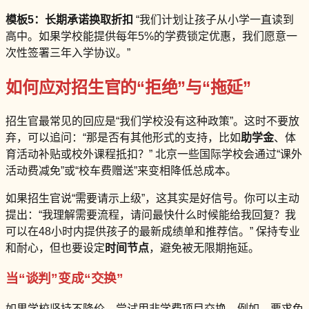
模板5：长期承诺换取折扣
“我们计划让孩子从小学一直读到
高中。如果学校能提供每年5%的学费锁定优惠，我们愿意一
次性签署三年入学协议。”
如何应对招生官的“拒绝”与“拖延”
招生官最常见的回应是“我们学校没有这种政策”。这时不要放
弃，可以追问：“那是否有其他形式的支持，比如
助学金
、体
育活动补贴或校外课程抵扣？” 北京一些国际学校会通过“课外
活动费减免”或“校车费赠送”来变相降低总成本。
如果招生官说“需要请示上级”，这其实是好信号。你可以主动
提出：“我理解需要流程，请问最快什么时候能给我回复？我
可以在48小时内提供孩子的最新成绩单和推荐信。” 保持专业
和耐心，但也要设定
时间节点
，避免被无限期拖延。
当“谈判”变成“交换”
如果学校坚持不降价，尝试用非学费项目交换。例如，要求免