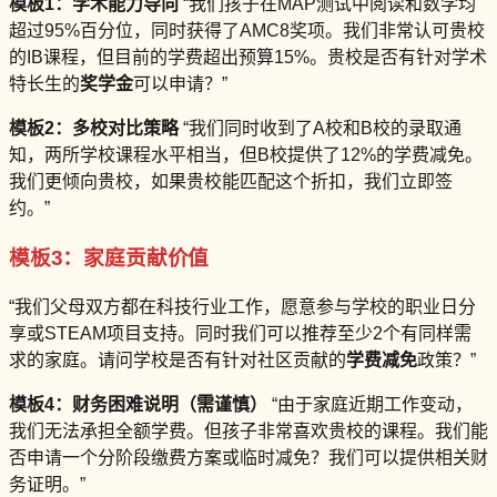
模板1：学术能力导向
“我们孩子在MAP测试中阅读和数学均
超过95%百分位，同时获得了AMC8奖项。我们非常认可贵校
的IB课程，但目前的学费超出预算15%。贵校是否有针对学术
特长生的
奖学金
可以申请？”
模板2：多校对比策略
“我们同时收到了A校和B校的录取通
知，两所学校课程水平相当，但B校提供了12%的学费减免。
我们更倾向贵校，如果贵校能匹配这个折扣，我们立即签
约。”
模板3：家庭贡献价值
“我们父母双方都在科技行业工作，愿意参与学校的职业日分
享或STEAM项目支持。同时我们可以推荐至少2个有同样需
求的家庭。请问学校是否有针对社区贡献的
学费减免
政策？”
模板4：财务困难说明（需谨慎）
“由于家庭近期工作变动，
我们无法承担全额学费。但孩子非常喜欢贵校的课程。我们能
否申请一个分阶段缴费方案或临时减免？我们可以提供相关财
务证明。”