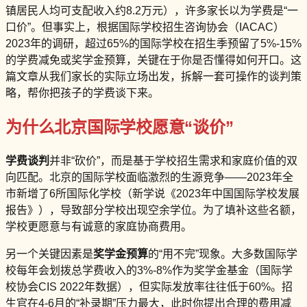
镇居民人均可支配收入约8.2万元），许多家长以为学费是“一
口价”。但事实上，根据国际学校招生咨询协会（IACAC）
2023年的调研，超过65%的国际学校在招生季预留了5%-15%
的学费减免或奖学金预算，关键在于你是否懂得如何开口。这
篇文章从我们家长的实际立场出发，拆解一套可操作的谈判策
略，帮你把孩子的学费谈下来。
为什么北京国际学校愿意“谈价”
学费谈判
并非“砍价”，而是基于学校招生需求和家庭价值的双
向匹配。北京的国际学校面临激烈的生源竞争——2023年全
市新增了6所国际化学校（新学说《2023年中国国际学校发展
报告》），导致部分学校出现空余学位。为了填补这些名额，
学校更愿意与有诚意的家庭协商费用。
另一个关键因素是
奖学金预算
的“用不完”现象。大多数国际学
校每年会划拨总学费收入的3%-8%作为奖学金基金（国际学
校协会CIS 2022年数据），但实际发放率往往低于60%。招
生官在4-6月的“补录期”压力最大，此时你提出合理的费用减