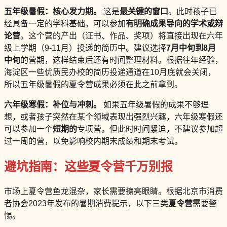
五年级暑假：核心发力期。
这是
最关键的窗口
。此时孩子已
经具备一定的学科基础，可以参加
有明确成果导向的学术或辩
论营
。这个营的产出（证书、作品、奖项）将直接出现在六年
级上学期（9-11月）投递的简历中。建议选择
7月中旬到8月
中旬
的营期，这样结束后还有时间整理材料。根据往年经验，
海淀区一些优质民办校的简历投递通道在10月底就会关闭，
所以五年级暑假的夏令营成果必须在此之前拿到。
六年级寒假：补位与冲刺。
如果五年级暑假的成果不够理
想，或者孩子突然在某个领域表现出强烈兴趣，六年级寒假还
可以参加一个
短期的
专项营。但此时时间紧迫，不建议参加超
过一周的营，以免影响校内期末成绩和期末考试。
避坑指南：这些夏令营千万别报
市场上夏令营鱼龙混杂，家长需要擦亮眼睛。根据北京市消费
者协会2023年发布的暑期消费提示，以下三类
夏令营
需要警
惕。