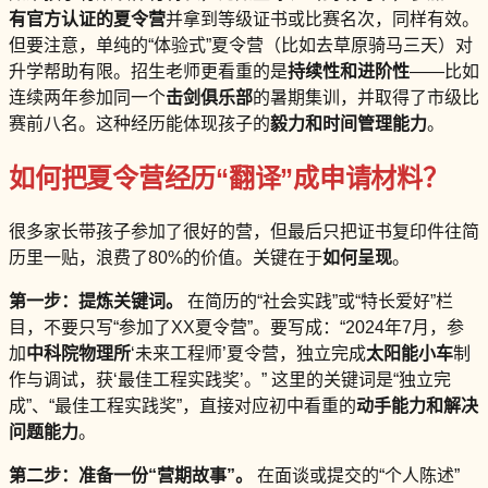
有官方认证的夏令营
并拿到等级证书或比赛名次，同样有效。
但要注意，单纯的“体验式”夏令营（比如去草原骑马三天）对
升学帮助有限。招生老师更看重的是
持续性和进阶性
——比如
连续两年参加同一个
击剑俱乐部
的暑期集训，并取得了市级比
赛前八名。这种经历能体现孩子的
毅力和时间管理能力
。
如何把夏令营经历“翻译”成申请材料？
很多家长带孩子参加了很好的营，但最后只把证书复印件往简
历里一贴，浪费了80%的价值。关键在于
如何呈现
。
第一步：提炼关键词。
在简历的“社会实践”或“特长爱好”栏
目，不要只写“参加了XX夏令营”。要写成：“2024年7月，参
加
中科院物理所
‘未来工程师’夏令营，独立完成
太阳能小车
制
作与调试，获‘最佳工程实践奖’。” 这里的关键词是“独立完
成”、“最佳工程实践奖”，直接对应初中看重的
动手能力和解决
问题能力
。
第二步：准备一份“营期故事”。
在面谈或提交的“个人陈述”