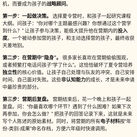
机，而要成为孩子的
战略顾问
。
第一步：一起做决策。
选择夏令营时，和孩子一起研究课程
大纲。问孩子：“你对哪个主题最感兴趣？你想通过这个营学
到什么？” 让孩子参与决策，能极大提升他在营期内的
投入
度
。一个被动参加营的孩子，和主动选择营的孩子，最终收获
天差地别。
第二步：在营期中“隐身”。
很多家长喜欢在营期偷偷围观，
或者频繁打电话问孩子“学了什么”。这恰恰破坏了夏令营培养
独立性
的核心价值。让孩子自己处理与队友的冲突、自己安排
时间、自己面对失败。这些
非认知能力
的成长，才是未来申请
中最珍贵的部分。
第三步：营期后复盘。
营期结束后，花一个晚上和孩子一起
复盘。问：“你最喜欢哪个环节？遇到了什么困难？如果下次
再参加，你会怎么做？” 把孩子的回答记录下来，这就是未来
写个人陈述的原始素材。同时，将营期的所有
电子材料
按“年
份-类别-成果”命名存档，方便六年级时快速调用。