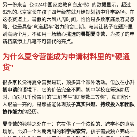
另一份来自《2024中国家庭教育白皮书》的数据显示，超过
62%的北京家长在孩子四年级前就开始规划初中升学路径。在
这条赛道上，暑假的六到八周时间，恰恰是多数家庭最容易忽
略、也最具备“弯道超车”潜力的窗口期。与其让孩子在题海里
刷满两个月，不如用一场精心挑选的
暑期夏令营
，为孩子的申
请档案添上几笔不可替代的亮点。
为什么夏令营能成为申请材料里的“硬通
货”
很多家长觉得夏令营就是玩，顶多算个课外活动。但放在
小升
初申请
的语境下，它的价值完全不同。初中学校在筛选简历
时，面对几千份雷同的“三好学生”和“奥数三等奖”，真正能让
人眼前一亮的，是那些能体现孩子
真实兴趣、持续投入和团队
协作能力
的经历。
夏令营
的独特之处在于：它提供了一个浓缩的、跨学科的真实
场景。比如一个为期两周的
科学探索营
，孩子需要独立完成一