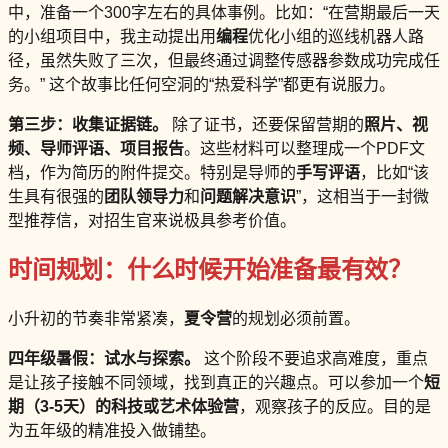
中，准备一个300字左右的具体事例。比如：“在营期最后一天
的小组项目中，我主动提出用
编程
优化小组的巡线机器人路
径，虽然失败了三次，但最终通过调整传感器参数成功完成任
务。” 这个故事比任何空洞的“热爱科学”都更有说服力。
第三步：收集证据链。
除了证书，还要保留营期的
照片、视
频、导师评语、项目报告
。这些材料可以整理成一个PDF文
档，作为简历的附件提交。特别是导师的
手写评语
，比如“该
生具有很强的
团队领导力
和
问题解决意识
”，这相当于一封微
型推荐信，对招生官来说极具参考价值。
时间规划：什么时候开始准备最有效？
小升初的节奏非常紧凑，
夏令营
的规划必须前置。
四年级暑假：试水与探索。
这个阶段不要追求高难度，重点
是让孩子接触不同领域，找到真正的兴趣点。可以参加一个
短
期（3-5天）的科技或艺术体验营
，观察孩子的反应。目的是
为五年级的精准投入做铺垫。