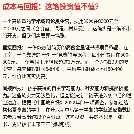
成本与回报：这笔投资值不值？
一个高质量的
学术或辩论夏令营
，费用通常在8000元至
25000元之间（含食宿、课程、材料费）。这确实是一笔不小
的开支。但我们需要算一笔账。
直接回报：
一份能放进简历的
高含金量证书
或
项目作品
。在
北京，一个靠谱的“一对一”竞赛辅导课程，每小时费用在500-
800元，一个暑假下来轻松超过3万元。而一个为期10天的夏
令营，每天课程时长6-8小时，平均每小时成本约150-400
元，性价比其实更高。
间接回报：
孩子获得的
自主学习能力
、
社交能力
和
抗挫折能
力
。这些软实力无法量化，但直接决定了孩子进入初中后的适
应速度。根据《中国教育报》2022年的一项调查，参加过
结
构化夏令营
的学生，在升入初中后第一学期的
学业适应指数
比
未参加者高出约18个百分点。这笔投资，买的不只是一张证
书，更是孩子未来三年的起跑线。