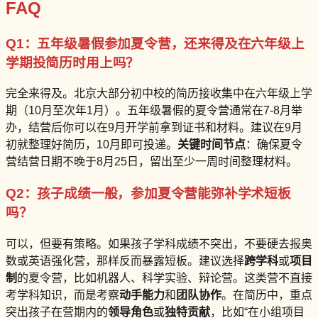
FAQ
Q1：五年级暑假参加夏令营，还来得及在六年级上
学期投简历时用上吗？
完全来得及。北京大部分初中校的简历接收集中在六年级上学
期（10月至次年1月）。五年级暑假的夏令营通常在7-8月举
办，结营后你可以在9月开学前拿到证书和材料。建议在9月
初就整理好简历，10月即可投递。
关键时间节点
：确保夏令
营结营日期不晚于8月25日，留出至少一周时间整理材料。
Q2：孩子成绩一般，参加夏令营能弥补学术短板
吗？
可以，但要有策略。如果孩子学科成绩不突出，不要硬去报奥
数或英语强化营，那样反而暴露短板。建议选择
跨学科
或
项目
制
的夏令营，比如机器人、科学实验、辩论营。这类营不直接
考学科知识，而是考察
动手能力
和
团队协作
。在简历中，重点
突出孩子在营期内的
领导角色
或
独特贡献
，比如“在小组项目