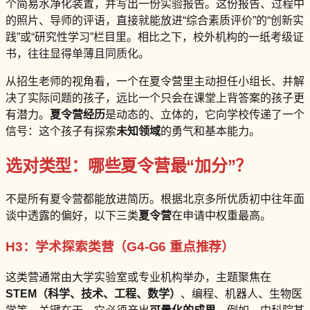
个简易水净化装置，并写出一份实验报告。这份报告、过程中
的照片、导师的评语，直接就能放进“综合素质评价”的“创新实
践”或“研究性学习”栏目里。相比之下，校外机构的一纸考级证
书，往往显得单薄且同质化。
从招生老师的视角看，一个在夏令营里主动担任小组长、并解
决了实际问题的孩子，远比一个只会在课堂上背答案的孩子更
有潜力。
夏令营经历
是动态的、立体的，它向学校传递了一个
信号：这个孩子有探索
未知领域
的勇气和基本能力。
选对类型：哪些夏令营最“加分”？
不是所有夏令营都能放进简历。根据北京多所优质初中往年面
谈中透露的偏好，以下三类
夏令营
在申请中权重最高。
H3：学术探索类营（G4-G6 重点推荐）
这类营通常由大学实验室或专业机构举办，主题聚焦在
STEM（科学、技术、工程、数学）
、编程、机器人、生物医