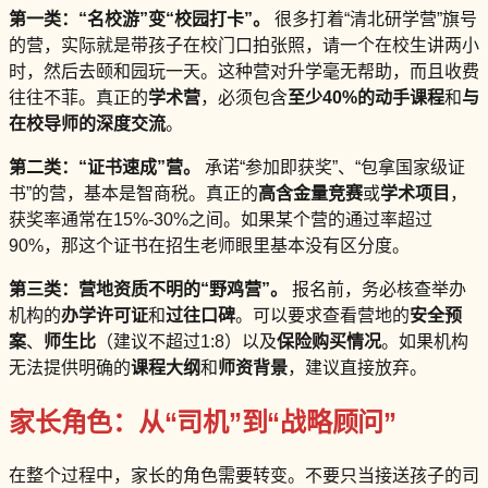
第一类：“名校游”变“校园打卡”。
很多打着“清北研学营”旗号
的营，实际就是带孩子在校门口拍张照，请一个在校生讲两小
时，然后去颐和园玩一天。这种营对升学毫无帮助，而且收费
往往不菲。真正的
学术营
，必须包含
至少40%的动手课程
和
与
在校导师的深度交流
。
第二类：“证书速成”营。
承诺“参加即获奖”、“包拿国家级证
书”的营，基本是智商税。真正的
高含金量竞赛
或
学术项目
，
获奖率通常在15%-30%之间。如果某个营的通过率超过
90%，那这个证书在招生老师眼里基本没有区分度。
第三类：营地资质不明的“野鸡营”。
报名前，务必核查举办
机构的
办学许可证
和
过往口碑
。可以要求查看营地的
安全预
案
、
师生比
（建议不超过1:8）以及
保险购买情况
。如果机构
无法提供明确的
课程大纲
和
师资背景
，建议直接放弃。
家长角色：从“司机”到“战略顾问”
在整个过程中，家长的角色需要转变。不要只当接送孩子的司