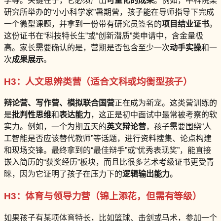
学等。关键在于，它必须产出
可量化的成果
。例如，中科院某
研究所举办的“小小科学家”暑期营，孩子能在导师指导下完成
一个微型课题，并拿到一份带有研究员签名的
项目结业证书
。
这份证书在“科技特长生”或“创新潜质”类申请中，含金量极
高。家长需要确认的是，营期是否包含至少一次
动手实操
和一
次
成果展示
。
H3：人文思辨类营（适合文科或均衡型孩子）
辩论营、写作营、模拟联合国营
正在成为新宠。这类营训练的
是
批判性思维
和
表达能力
，这正是初中面试中最常被考察的软
实力。例如，一个为期五天的
英文辩论营
，孩子需要围绕“人
工智能是否应该替代教师”等话题，进行资料搜集、论点构建
和现场交锋。最终拿到的“最佳辩手”或“优秀表现奖”，能直接
嵌入简历的“获奖经历”板块，而且比很多艺术考级证书更受青
睐，因为它证明了孩子在压力下的
逻辑输出能力
。
H3：体育与领导力营（锦上添花，但需有等级）
如果孩子有某项体育特长，比如篮球、击剑或马术，参加一个