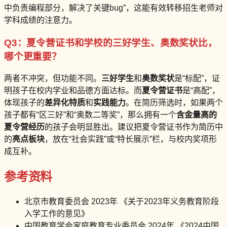
中负责编程部分，解决了关键bug”，这能有效转移招生老师对
学科成绩的注意力。
Q3：夏令营证书和学校的三好学生、奥数奖状比，
哪个更重要？
两者不冲突，但功能不同。
三好学生
和
奥数奖状
是“标配”，证
明孩子在校内学业和品德方面达标。而
夏令营证书
是“高配”，
体现孩子的
差异化特质
和
实践能力
。在简历筛选时，如果两个
孩子都有“区三好”和“奥数二等奖”，那么拥有一个
含金量高的
夏令营经历
的孩子会明显胜出。建议把夏令营证书作为简历中
的
亮点板块
，放在“社会实践”或“特长展示”栏，与校内奖项形
成互补。
参考资料
北京市教育委员会 2023年 《关于2023年义务教育阶段
入学工作的意见》
中国教育学会家庭教育专业委员会 2024年 《2024中国