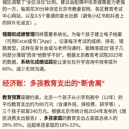
城区调整了“全区派位”比例。建议由配偶中信息搜集能力更强
的一方，每周花30分钟浏览北京市教委官网、各区教育考试
中心网站，以及3-5个靠谱的家长社群（避免小红书和抖音上
的碎片化谣言）。
错题和成绩管理
同样需要系统化。为每个孩子建立电子档案
（可用Excel或专门App），记录每次考试的成绩、排名、错
题类型。这样在家长会或与老师沟通时，能精准提出“孩子几
何部分薄弱”而非“他数学不好”。根据北京教育考试院2023年
的数据，
系统化成绩追踪
能让家长在升学咨询中效率提升
60%，减少无效沟通。
经济账：多孩教育支出的“断舍离”
教育预算
是硬约束。北京一个孩子从小学到高中（12年）的
平均教育支出约为80万元（含课外班、择校费、研学等），
三个孩子就是240万元。根据北京市统计局2024年发布的《居
民消费支出报告》，
多孩家庭
的教育支出占家庭总收入的
28%-35%，远超单孩家庭的18%-22%。