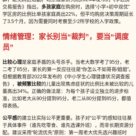
交易报告》指出，
多孩家庭
在购房时，选择“小学+初中双优”
学区房的比例比单孩家庭高出22%，但平均购房决策周期延长
了3.5个月，因为需要同时考察至少2所学校的入学政策。
情绪管理：家长别当“裁判”，要当“调度
员”
比较心理
是家庭矛盾的头号杀手。当老大数学考了95分，老
二考了85分，家长的第一反应往往是“你怎么不如哥哥/姐姐”。
但根据教育部2022年发布的《中小学生心理健康状况调查报
告》，
被频繁比较
的儿童出现焦虑症状的比例比未被比较的儿
童高出34%。正确的做法是：为每个孩子设立独立的进步标
准，比如老大从90分提到95分，老二从80分提到85分，都值
得表扬。
公平感
的建立比实际公平更重要。孩子对“公平”的感知往往基
于具体事件（谁先吃零食、谁先选课外班），而非长期资源分
配。建议采用“轮流优先”原则：第一周老大优先选兴趣班时