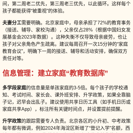
间，第二周老二优先，第三周老三优先，以此循环。这样每个
孩子都能获得“被重视”的体验。
夫妻分工
需要明确。北京家庭中，母亲承担了72%的教育事务
（接送、辅导、家校沟通），父亲仅占28%（根据中国妇女发
展基金会2023年数据）。这种失衡不仅导致母亲疲劳，也让
孩子对父亲角色产生疏离。建议每周召开一次15分钟的“家庭
教育会议”，明确下一周的接送、辅导和活动安排，确保双方
责任对等。
信息管理：建立家庭“教育数据库”
多学段家庭
的信息量是单孩家庭的3-5倍。每个孩子的学校通
知、考试时间、家长会、课外班安排、升学政策，如果全靠脑
子记，迟早会出乱子。建议使用共享日历工具（如手机日历或
家庭共享App），标注所有关键时间点，并设置提前提醒。
升学政策
的跟踪需要专人负责。北京各区的小升初、中考政策
每年都有微调，例如2024年海淀区新增了“登记入学”名额，西