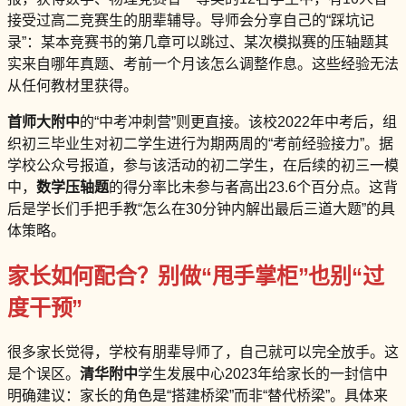
接受过高二竞赛生的朋辈辅导。导师会分享自己的“踩坑记
录”：某本竞赛书的第几章可以跳过、某次模拟赛的压轴题其
实来自哪年真题、考前一个月该怎么调整作息。这些经验无法
从任何教材里获得。
首师大附中
的“中考冲刺营”则更直接。该校2022年中考后，组
织初三毕业生对初二学生进行为期两周的“考前经验接力”。据
学校公众号报道，参与该活动的初二学生，在后续的初三一模
中，
数学压轴题
的得分率比未参与者高出23.6个百分点。这背
后是学长们手把手教“怎么在30分钟内解出最后三道大题”的具
体策略。
家长如何配合？别做“甩手掌柜”也别“过
度干预”
很多家长觉得，学校有朋辈导师了，自己就可以完全放手。这
是个误区。
清华附中
学生发展中心2023年给家长的一封信中
明确建议：家长的角色是“搭建桥梁”而非“替代桥梁”。具体来