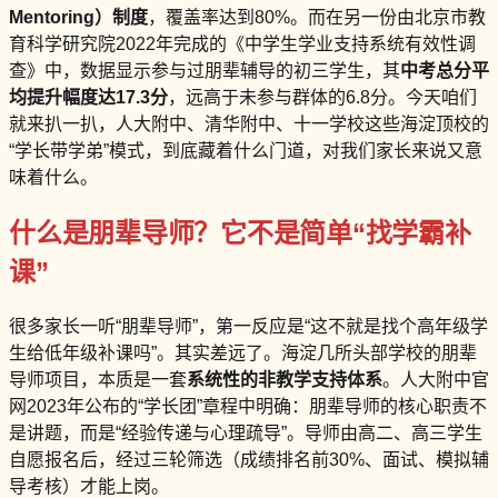
Mentoring）制度
，覆盖率达到80%。而在另一份由北京市教
育科学研究院2022年完成的《中学生学业支持系统有效性调
查》中，数据显示参与过朋辈辅导的初三学生，其
中考总分平
均提升幅度达17.3分
，远高于未参与群体的6.8分。今天咱们
就来扒一扒，人大附中、清华附中、十一学校这些海淀顶校的
“学长带学弟”模式，到底藏着什么门道，对我们家长来说又意
味着什么。
什么是朋辈导师？它不是简单“找学霸补
课”
很多家长一听“朋辈导师”，第一反应是“这不就是找个高年级学
生给低年级补课吗”。其实差远了。海淀几所头部学校的朋辈
导师项目，本质是一套
系统性的非教学支持体系
。人大附中官
网2023年公布的“学长团”章程中明确：朋辈导师的核心职责不
是讲题，而是“经验传递与心理疏导”。导师由高二、高三学生
自愿报名后，经过三轮筛选（成绩排名前30%、面试、模拟辅
导考核）才能上岗。