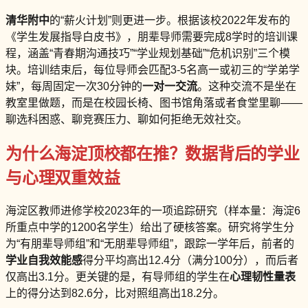
清华附中
的“薪火计划”则更进一步。根据该校2022年发布的
《学生发展指导白皮书》，朋辈导师需要完成8学时的培训课
程，涵盖“青春期沟通技巧”“学业规划基础”“危机识别”三个模
块。培训结束后，每位导师会匹配3-5名高一或初三的“学弟学
妹”，每周固定一次30分钟的
一对一交流
。这种交流不是坐在
教室里做题，而是在校园长椅、图书馆角落或者食堂里聊——
聊选科困惑、聊竞赛压力、聊如何拒绝无效社交。
为什么海淀顶校都在推？数据背后的学业
与心理双重效益
海淀区教师进修学校2023年的一项追踪研究（样本量：海淀6
所重点中学的1200名学生）给出了硬核答案。研究将学生分
为“有朋辈导师组”和“无朋辈导师组”，跟踪一学年后，前者的
学业自我效能感
得分平均高出12.4分（满分100分），而后者
仅高出3.1分。更关键的是，有导师组的学生在
心理韧性量表
上的得分达到82.6分，比对照组高出18.2分。