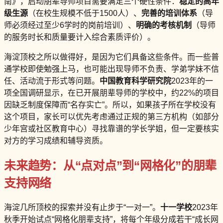
南》，启动朋辈导师项目需要满足三个硬性条件：
稳定的高年
级生源
（在校生规模不低于1500人）、
完善的培训体系
（导
师必须经过至少6学时的岗前培训）、
明确的考核机制
（导师
的服务时长和质量要计入综合素质评价）。
海淀顶校之所以做得好，是因为它们具备这些条件。而一些普
通学校即使勉强上马，也可能出现导师不负责、学弟学妹不信
任、活动流于形式等问题。
中国教育科学研究院
2023年的一
项全国调研显示，在已开展朋辈导师的学校中，约22%的项目
因缺乏制度保障而“名存实亡”。所以，如果孩子所在学校没有
这个项目，家长可以优先考虑通过正规的第三方机构（如部分
少年宫或社区教育中心）寻找靠谱的学长学姐，但一定要核实
对方的学习成绩和辅导资质。
未来趋势：从“点对点”到“网格化”的朋辈
支持网络
海淀几所顶校的探索并没有止步于“一对一”。
十一学校
2023年
秋季开始试点“网格化朋辈支持”，将每个年级分成若干“成长网