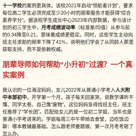
十一学校
的案例更具体。该校2021年启动“领航者计划”，要求
每位高二学生必须完成至少20小时的朋辈服务才能获得“综合
素养学分”。据该校学生成长中心2023年内部数据，参与该计
划的初三学生中，
月考成绩波动率
（标准差/均值）从参与前
的0.34降至0.21，意味着成绩更稳定。同时，这些学生主动向
班主任求助的频率下降了41%，说明他们学会了从同龄人那里
获取支持，而不是依赖权威。
朋辈导师如何帮助“小升初”过渡？一个真
实案例
我认识的一位海淀妈妈，女儿2022年从普通小学考入
人大附
中本部初中
。开学第一个月，孩子每天回家哭，说数学课听不
懂、同学太卷、自己像“废物”。这位妈妈急得找班主任，班主
任推荐了“学长团”。匹配给女儿的是一位初二学姐，当年也是
普通小学考进来的。学姐每周三中午带她去食堂，边吃饭边
聊：哪本教辅最基础、怎么跟老师要题做、第一次月考考砸了
怎么办。