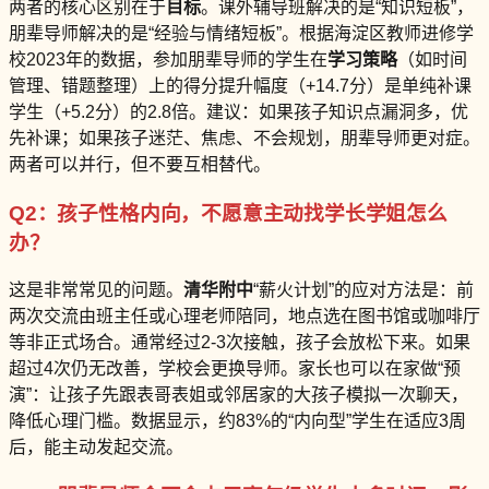
两者的核心区别在于
目标
。课外辅导班解决的是“知识短板”，
朋辈导师解决的是“经验与情绪短板”。根据海淀区教师进修学
校2023年的数据，参加朋辈导师的学生在
学习策略
（如时间
管理、错题整理）上的得分提升幅度（+14.7分）是单纯补课
学生（+5.2分）的2.8倍。建议：如果孩子知识点漏洞多，优
先补课；如果孩子迷茫、焦虑、不会规划，朋辈导师更对症。
两者可以并行，但不要互相替代。
Q2：孩子性格内向，不愿意主动找学长学姐怎么
办？
这是非常常见的问题。
清华附中
“薪火计划”的应对方法是：前
两次交流由班主任或心理老师陪同，地点选在图书馆或咖啡厅
等非正式场合。通常经过2-3次接触，孩子会放松下来。如果
超过4次仍无改善，学校会更换导师。家长也可以在家做“预
演”：让孩子先跟表哥表姐或邻居家的大孩子模拟一次聊天，
降低心理门槛。数据显示，约83%的“内向型”学生在适应3周
后，能主动发起交流。