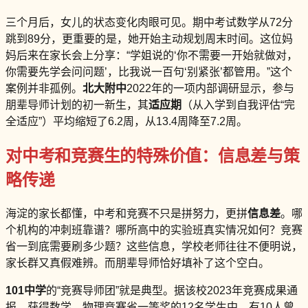
三个月后，女儿的状态变化肉眼可见。期中考试数学从72分
跳到89分，更重要的是，她开始主动规划周末时间。这位妈
妈后来在家长会上分享：“学姐说的‘你不需要一开始就做对，
你需要先学会问问题’，比我说一百句‘别紧张’都管用。”这个
案例并非孤例。
北大附中
2022年的一项内部调研显示，参与
朋辈导师计划的初一新生，其
适应期
（从入学到自我评估“完
全适应”）平均缩短了6.2周，从13.4周降至7.2周。
对中考和竞赛生的特殊价值：信息差与策
略传递
海淀的家长都懂，中考和竞赛不只是拼努力，更拼
信息差
。哪
个机构的冲刺班靠谱？哪所高中的实验班真实情况如何？竞赛
省一到底需要刷多少题？这些信息，学校老师往往不便明说，
家长群又真假难辨。而朋辈导师恰好填补了这个空白。
101中学
的“竞赛导师团”就是典型。据该校2023年竞赛成果通
报，获得数学、物理竞赛省一等奖的12名学生中，有10人曾