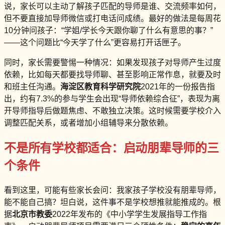
说，家长可以主动了解孩子匹配的导师是谁、交流频率如何，
但不要直接加导师微信或打电话问成绩。最好的做法是每周花
10分钟问孩子：“学姐/学长今天跟你聊了什么有意思的事？”
——这个问题比“今天学了什么”更容易打开话匣子。
同时，家长需要警惕一种情况：如果发现孩子对导师产生过度
依赖，比如每天都要找导师聊、甚至影响正常作息，就要及时
和班主任沟通。
海淀区教育科学研究院
2021年的一份报告指
出，约有7.3%的参与学生会出现“导师依赖综合征”，表现为离
开导师指导后做题焦虑、不敢独立决策。这时候需要学校介入
调整匹配关系，或者增加小组辅导来分散依赖。
不是所有学校都适合：启动朋辈导师的三
个条件
看到这里，可能有些家长会问：我家孩子学校没有朋辈导师，
能不能自己搞？坦白说，这件事不是学校想推就能推成的。根
据
北京市教委
2022年发布的《中小学学生发展指导工作指