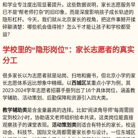
和学业专注度出现显著提升。这些数据说明，家长志愿服务早
已不是“帮老师打杂”的旧印象，而是深度影响孩子成长轨迹的
隐形杠杆。今天，我们就从北京家长的视角，把这件事掰开揉
碎聊清楚：哪些机会值得抢？怎么干才能让孩子和学校都受
益？
学校里的“隐形岗位”：家长志愿者的真实
分工
很多家长以为志愿者就是站岗、扫地和搬书，但北京小学的家
长志愿体系远比想象中精细。以
西城区
某重点小学为例，其
2023-2024学年志愿者招募手册列出了16个具体岗位，涵盖教
学辅助、活动策划、后勤保障和资源引入四大类。
教学辅助类
是含金量最高的选择。比如“阅读角导师”每周需固
定到校2小时，协助语文老师组织绘本共读，这类岗位能直接
观察孩子的课堂表现。
活动策划类
则适合有特长的家长，校运
动会、科技节、国际文化周都需要家长参与设计。一位东城区