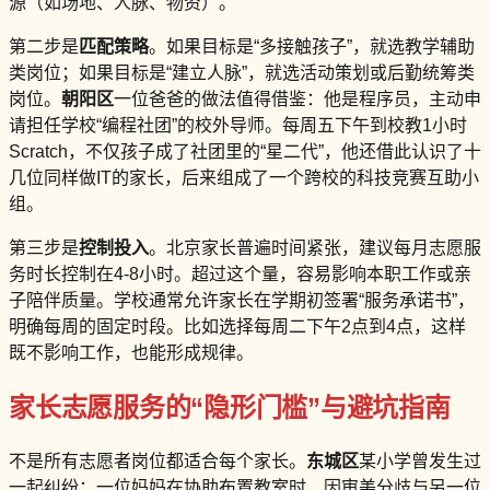
源（如场地、人脉、物资）。
第二步是
匹配策略
。如果目标是“多接触孩子”，就选教学辅助
类岗位；如果目标是“建立人脉”，就选活动策划或后勤统筹类
岗位。
朝阳区
一位爸爸的做法值得借鉴：他是程序员，主动申
请担任学校“编程社团”的校外导师。每周五下午到校教1小时
Scratch，不仅孩子成了社团里的“星二代”，他还借此认识了十
几位同样做IT的家长，后来组成了一个跨校的科技竞赛互助小
组。
第三步是
控制投入
。北京家长普遍时间紧张，建议每月志愿服
务时长控制在4-8小时。超过这个量，容易影响本职工作或亲
子陪伴质量。学校通常允许家长在学期初签署“服务承诺书”，
明确每周的固定时段。比如选择每周二下午2点到4点，这样
既不影响工作，也能形成规律。
家长志愿服务的“隐形门槛”与避坑指南
不是所有志愿者岗位都适合每个家长。
东城区
某小学曾发生过
一起纠纷：一位妈妈在协助布置教室时，因审美分歧与另一位