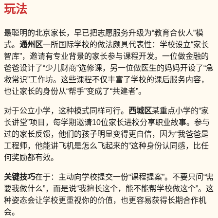
玩法
最聪明的北京家长，早已把志愿服务升级为“教育合伙人”模
式。
通州区
一所国际学校的做法颇具代表性：学校设立“家长
智库”，邀请有专业背景的家长参与课程开发。一位做金融的
爸爸设计了“少儿财商”选修课，另一位做医生的妈妈开设了“急
救常识”工作坊。这些课程不仅丰富了学校的课后服务内容，
也让家长的身份从“帮手”变成了“共建者”。
对于公立小学，这种模式同样可行。
西城区
某重点小学的“家
长讲堂”项目，每学期邀请10位家长进校分享职业故事。参与
过的家长反馈，他们的孩子明显变得更自信，因为“我爸爸是
工程师，他能讲飞机是怎么飞起来的”这种身份认同感，比任
何奖励都有效。
关键技巧
在于：主动向学校提交一份“课程提案”。不要只问“需
要我做什么”，而是说“我擅长这个，能不能帮学校做这个”。这
种姿态会让学校更重视你的价值，也更容易获得长期合作机
会。