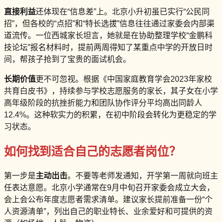
直接利益
还体现在“信息差”上。北京小升初虽已实行“公民同
招”，但各校的“点招”和“特长选拔”信息往往通过家委会内部渠
道流传。一位西城家长坦言，她就是在协助整理学校“金鹏科
技论坛”报名材料时，提前两周得知了某重点中学的开放日时
间，帮孩子抢到了宝贵的面试机会。
长期价值
更不可忽视。根据《中国家庭教育学会2023年家校
共育白皮书》，持续参与学校志愿服务的家长，其子女在小学
高年级阶段的抗挫折能力和团队协作评分平均高出同龄人
12.4%。这种软实力的积累，在初中阶段会转化为更稳定的学
习状态。
如何找到适合自己的志愿者岗位？
第一步是
主动出击
。不要等老师发通知，开学第一周就向班主
任表达意愿。北京小学通常在9月中旬召开家委会成立大会，
会上会公布年度志愿者需求清单。建议家长提前准备一份“个
人资源清单”，列出自己的职业特长、业余爱好和可提供的资