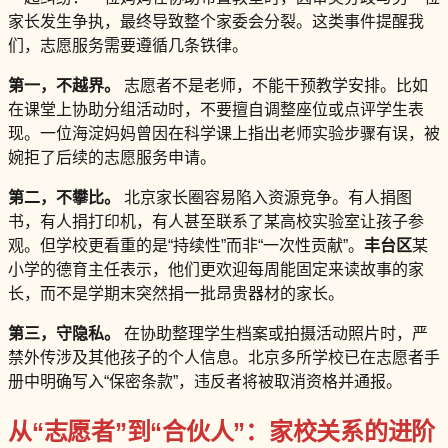
家长发生争执，最终导致整个家委会分裂。这类事件提醒我
们，志愿服务需要遵循几条铁律。
第一，不越界。
志愿者不是老师，不能干预教学安排。比如
在课堂上协助分组活动时，不要擅自调整座位或点评学生表
现。一位海淀妈妈曾因在科学课上指出老师实验步骤有误，被
婉拒了后续的志愿服务申请。
第二，不攀比。
北京家长圈容易陷入资源竞争。有人捐图
书，有人捐打印机，有人甚至联系了某高校实验室让孩子参
观。但学校更看重的是“持续性”而非“一次性贡献”。
丰台区
某
小学的德育主任表示，他们更欢迎每周能固定来读故事的家
长，而不是学期末突然捐一批昂贵器材的家长。
第三，守隐私。
在协助整理学生档案或拍摄活动照片时，严
禁外传涉及其他孩子的个人信息。北京多所学校已在志愿者手
册中明确写入“保密条款”，违反者将被取消资格并通报。
从“志愿者”到“合伙人”：家校关系的进阶