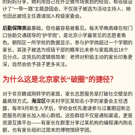
的妈妈分享，她利用自己在外企做市场策划的经验，帮班级设
计了“一带一路”主题游园会，不仅孩子被选为活动主持人，她
也因此被班主任邀请加入校级家委会。
后勤保障类
最基础，但也最容易被看见。每天早晚高峰在校门
口协助交通疏导的“护学岗”，是北京小学最常见的志愿者角
色。朝阳区一所学校的数据显示，参与护学岗超过一个学期的
家长，其孩子被选为班级干部的概率比未参与家庭高出18个
百分点。这背后的逻辑很简单：老师对积极主动的家长印象更
深，自然会给予孩子更多关注。
为什么这是北京家长“破圈”的捷径？
对于非京籍或刚转学的家庭，家长志愿服务是打破社交壁垒的
最高效方式。
海淀区
中关村学区某知名小学的家委会主任透
露，每年9月新生入学后，学校会优先邀请参与过暑期迎新志
愿服务的家长加入核心群组。这些群组不仅是通知渠道，更是
资源互换平台——有家长在群里分享过某机构的编程课内购名
额，也有家长组织过周末的博物馆研学团。