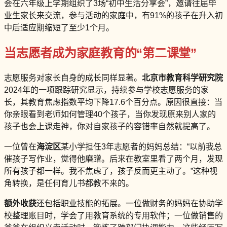
会在六年级上学期组织了3场“初中生活分享会”，邀请往届毕
业生家长来交流，参与活动的家庭中，有91%的孩子在升入初
中后适应期缩短了至少1个月。
当志愿者成为家庭教育的“第二课堂”
志愿服务对家长自身的成长同样显著。
北京市教育科学研究院
2024年的一项跟踪研究显示，持续参与学校志愿服务的家
长，其教育焦虑指数平均下降17.6个百分点。原因很直接：当
你亲眼看到老师如何管理40个孩子，当你发现原来别人家的
孩子也会上课走神，你对自家孩子的容错率自然就提高了。
一位曾在
海淀区
某小学担任3年志愿者的妈妈总结：“以前我总
催孩子写作业，觉得他磨蹭。后来在教室里看了两个月，发现
所有孩子都一样。我不焦虑了，孩子反而更主动了。”这种视
角转换，是任何育儿书都教不来的。
额外收获
还包括职业技能的拓展。一位做财务的妈妈在协助学
校整理账目时，学会了用教育系统的专用软件；一位做销售的