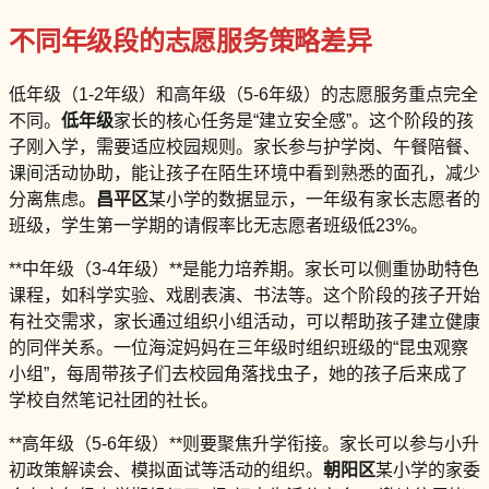
不同年级段的志愿服务策略差异
低年级（1-2年级）和高年级（5-6年级）的志愿服务重点完全
不同。
低年级
家长的核心任务是“建立安全感”。这个阶段的孩
子刚入学，需要适应校园规则。家长参与护学岗、午餐陪餐、
课间活动协助，能让孩子在陌生环境中看到熟悉的面孔，减少
分离焦虑。
昌平区
某小学的数据显示，一年级有家长志愿者的
班级，学生第一学期的请假率比无志愿者班级低23%。
**中年级（3-4年级）**是能力培养期。家长可以侧重协助特色
课程，如科学实验、戏剧表演、书法等。这个阶段的孩子开始
有社交需求，家长通过组织小组活动，可以帮助孩子建立健康
的同伴关系。一位海淀妈妈在三年级时组织班级的“昆虫观察
小组”，每周带孩子们去校园角落找虫子，她的孩子后来成了
学校自然笔记社团的社长。
**高年级（5-6年级）**则要聚焦升学衔接。家长可以参与小升
初政策解读会、模拟面试等活动的组织。
朝阳区
某小学的家委