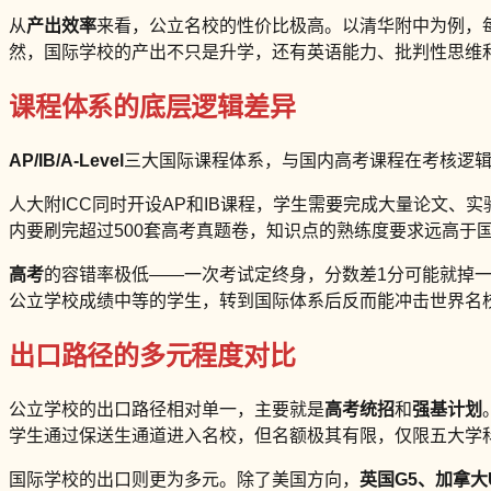
从
产出效率
来看，公立名校的性价比极高。以清华附中为例，每
然，国际学校的产出不只是升学，还有英语能力、批判性思维
课程体系的底层逻辑差异
AP/IB/A-Level
三大国际课程体系，与国内高考课程在考核逻
人大附ICC同时开设AP和IB课程，学生需要完成大量论文、实
内要刷完超过500套高考真题卷，知识点的熟练度要求远高于
高考
的容错率极低——一次考试定终身，分数差1分可能就掉
公立学校成绩中等的学生，转到国际体系后反而能冲击世界名
出口路径的多元程度对比
公立学校的出口路径相对单一，主要就是
高考统招
和
强基计划
学生通过保送生通道进入名校，但名额极其有限，仅限五大学
国际学校的出口则更为多元。除了美国方向，
英国G5、加拿大