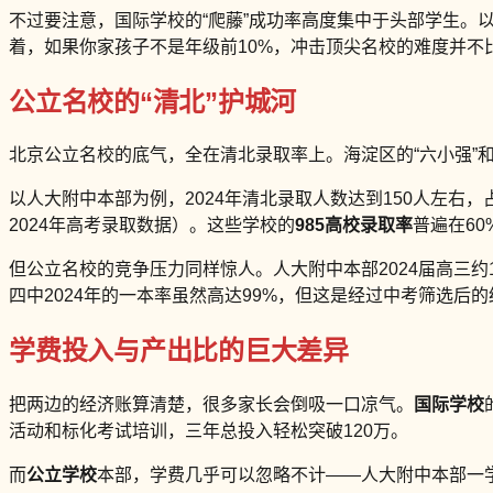
不过要注意，国际学校的“爬藤”成功率高度集中于头部学生。以十一
着，如果你家孩子不是年级前10%，冲击顶尖名校的难度并不
公立名校的“清北”护城河
北京公立名校的底气，全在清北录取率上。海淀区的“六小强”和
以人大附中本部为例，2024年清北录取人数达到150人左右，
2024年高考录取数据）。这些学校的
985高校录取率
普遍在60
但公立名校的竞争压力同样惊人。人大附中本部2024届高三约
四中2024年的一本率虽然高达99%，但这是经过中考筛选后
学费投入与产出比的巨大差异
把两边的经济账算清楚，很多家长会倒吸一口凉气。
国际学校
活动和标化考试培训，三年总投入轻松突破120万。
而
公立学校
本部，学费几乎可以忽略不计——人大附中本部一学期