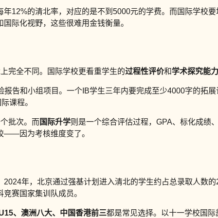
年12%的清北率，对应的是不到5000元的学费。而国际学校要
和国际化视野，这些很难用金钱衡量。
辑上完全不同。国际学校更看重学生的
过程性评价
和
学术探究能
验报告和小组项目。一个IB学生三年内要完成至少4000字的拓
国际课程。
一个批次。而
国际升学
则是一个综合评估过程，GPA、标化成绩
校——因为考核维度变了。
。2024年，北京通过强基计划进入清北的学生约占总录取人数的
科竞赛国家集训队成员。
U15、澳洲八大、中国香港前三
都是常见选择。以十一学校国际部