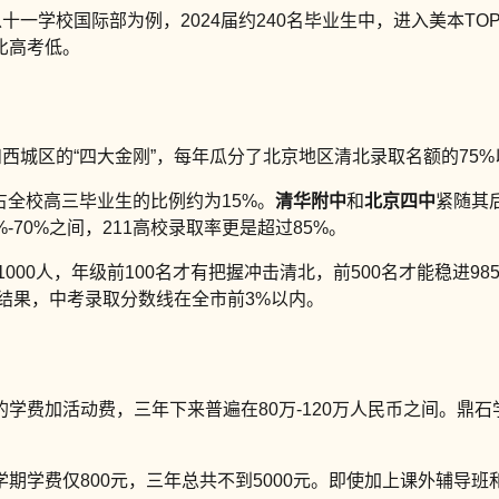
学校国际部为例，2024届约240名毕业生中，进入美本TOP3
比高考低。
西城区的“四大金刚”，每年瓜分了北京地区清北录取名额的75%
占全校高三毕业生的比例约为15%。
清华附中
和
北京四中
紧随其
%-70%之间，211高校录取率更是超过85%。
1000人，年级前100名才有把握冲击清北，前500名才能稳进
的结果，中考录取分数线在全市前3%以内。
的学费加活动费，三年下来普遍在80万-120万人民币之间。鼎石学校
学费仅800元，三年总共不到5000元。即使加上课外辅导班和