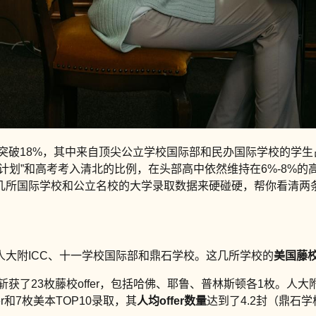
突破18%，其中来自顶尖公立学校国际部和民办国际学校的学生占
划”和高考考入清北的比例，在头部高中依然维持在6%-8%的
几所国际学校和公立名校的大学录取数据来硬碰硬，帮你看清两
大附ICC、十一学校国际部和鼎石学校。这几所学校的
美国藤校
了23枚藤校offer，包括哈佛、耶鲁、普林斯顿各1枚。人大附I
r和7枚美本TOP10录取，其
人均offer数量
达到了4.2封（鼎石学