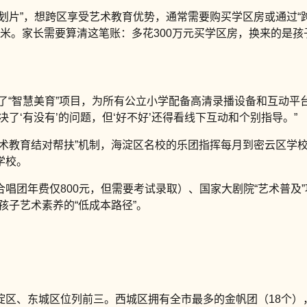
划片”，想跨区享受艺术教育优势，通常需要购买学区房或通过“
元/平方米。家长需要算清这笔账：多花300万元买学区房，换来的
动了“智慧美育”项目，为所有公立小学配备高清录播设备和互动
了‘有没有’的问题，但‘好不好’还得看线下互动和个别指导。”
艺术教育结对帮扶”机制，海淀区名校的乐团指挥每月到密云区学
学校。
唱团年费仅800元，但需要考试录取）、国家大剧院“艺术普及
孩子艺术素养的“低成本路径”。
区、东城区位列前三。西城区拥有全市最多的金帆团（18个），生