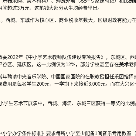
、乐器采购、美术材料）、
师资外聘
（校外专家课时费）和
比赛
用就超过3万元，这笔钱大部分从生均经费里出。
机制。西城、东城作为核心区，商业税收基数大，区级财政有能力
委2022年《中小学艺术教师队伍建设专项报告》，东城区、西
谷区、延庆区，这一比例仅为12%，部分学校甚至存在
美术老
常年聘请中央音乐学院、中国国家画院的在职教授担任乐团指挥
费用是每名学生200元，一学期下来接近3,000元。而在大兴
中小学生艺术节展演中，西城、海淀、东城三区获得一等奖的比例
小学办学条件标准》要求每所小学至少配备1间音乐专用教室（面