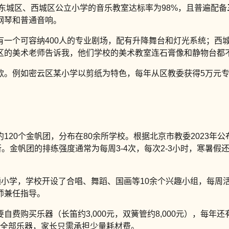
，东城区、西城区公立小学的音乐教室达标率为98%，且普遍配备
钢琴和普通音响。
有一个可容纳400人的专业剧场，配有升降舞台和灯光系统；西
区的美术老师告诉我，他们学校的美术教室连石膏像和静物台都
款。例如密云区某小学以剪纸为特色，每年从区教委获得5万元专
20个金帆团，分布在80余所学校。根据北京市教委2023年公
。金帆团的排练强度通常为每周3-4次，每次2-3小时，寒暑
通小学，学校开设了合唱、舞蹈、国画等10余个兴趣小组，每
师兼任指导。
费购买乐器（长笛约3,000元，双簧管约8,000元），每年还
供全部乐器，家长只需承担少量耗材费。