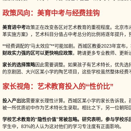
政策风向：美育中考与经费挂钩
美育进中考
政策正在改变各区对艺术教育的重视程度。北京市从2
革实施方案》，艺术科目分值占中考总分的比例将逐年提升，预
**经费调配的“马太效应”**可能加剧。西城区教委2023年宣
财政实力强的区可以更快响应政策
，聘请更多专业教师、更新
家长的选择策略
因此需要调整。如果孩子有艺术特长，优先选
的京剧团、大兴区某小学的陶艺项目，这些学校虽然整体经费
家长视角：艺术教育投入的“性价比”
投入产出比
需要家长理性计算。西城区某小学的家长告诉我，孩
被一所优质初中作为艺术特长生录取。相比之下，另一位朝阳区
学校艺术教育的“隐性价值”
常被忽略。研究表明，参与学校乐
学生中，83%的人认为这对他们的学习专注度有正面影响。