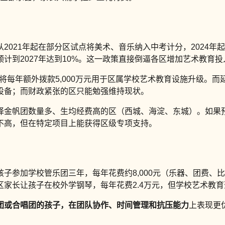
021年起在部分区试点将美术、音乐纳入中考计分，2024年
计到2027年达到10%。这一政策直接倒逼各区增加艺术教育投
布，将每年额外拨款5,000万元用于区属学校艺术教育设施升级。
设备；而财政紧张的区只能勉强维持现状。
择金帆团数量多、生均经费高的区（西城、海淀、东城）。如果预
不高，但在特定项目上能获得区级专项支持。
子参加学校管乐团三年，每年花费约8,000元（乐器、团费、比
家长让孩子在校外学钢琴，每年花费2.4万元，但学校艺术教
团或合唱团的孩子，在
团队协作、时间管理和抗压能力
上表现更