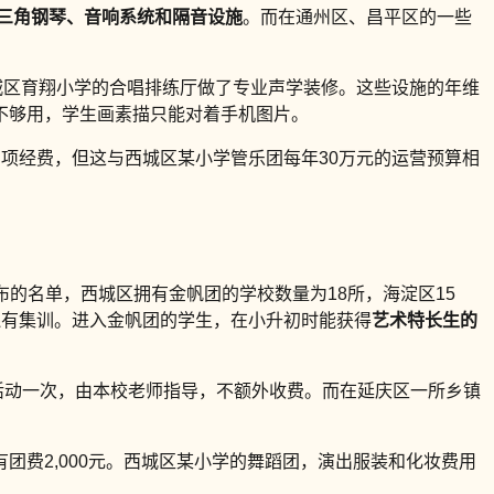
三角钢琴、音响系统和隔音设施
。而在通州区、昌平区的一些
城区育翔小学的合唱排练厅做了专业声学装修。这些设施的年维
不够用，学生画素描只能对着手机图片。
项经费，但这与西城区某小学管乐团每年30万元的运营预算相
布的名单，西城区拥有金帆团的学校数量为18所，海淀区15
假还有集训。进入金帆团的学生，在小升初时能获得
艺术特长生的
周活动一次，由本校老师指导，不额外收费。而在延庆区一所乡镇
有团费2,000元。西城区某小学的舞蹈团，演出服装和化妆费用