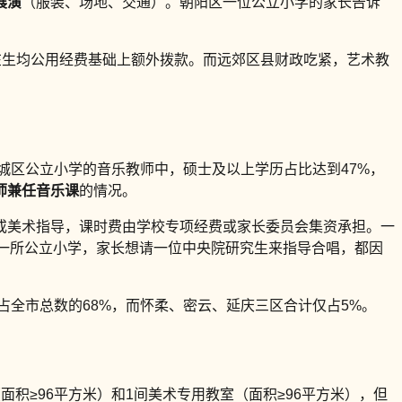
展演
（服装、场地、交通）。朝阳区一位公立小学的家长告诉
在生均公用经费基础上额外拨款。而远郊区县财政吃紧，艺术教
城区公立小学的音乐教师中，硕士及以上学历占比达到47%，
师兼任音乐课
的情况。
或美术指导，课时费由学校专项经费或家长委员会集资承担。一
区一所公立小学，家长想请一位中央院研究生来指导合唱，都因
占全市总数的68%，而怀柔、密云、延庆三区合计仅占5%。
积≥96平方米）和1间美术专用教室（面积≥96平方米），但