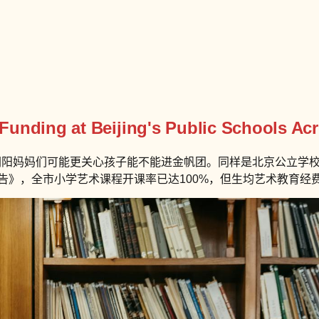
nding at Beijing's Public Schools Acros
朝阳妈妈们可能更关心孩子能不能进金帆团。同样是北京公立学校，
报告》，全市小学艺术课程开课率已达100%，但生均艺术教育经