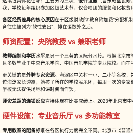
这笔钱具体花在哪？主要分为三块：
硬件设施
（音乐教室装修
我，学校每年组织参加区级艺术节，仅合唱团的服装和化妆费
各区经费差异的核心原因
在于区级财政的“教育附加费”分配
育往往被列为“软性支出”，排在语数外之后。
师资配置：央院教授 vs 兼职老师
教师编制和学历水平
是另一个显著的区际分水岭。根据北京市教
且多数毕业于中央音乐学院、中国音乐学院等专业院校。而在平
更关键的是
外聘专家资源
。海淀区中关村一小、二小等名校，
位海淀家长透露，她孩子所在的学校民乐团，每周一次的专家课
学校无法提供场地和课时费而作罢。
师资差距的连锁反应
直接体现在比赛成绩上。2023年北京市
硬件设施：专业音乐厅 vs 多功能教室
专用教室的配备标准
在各区执行力度完全不同。北京市《普通中