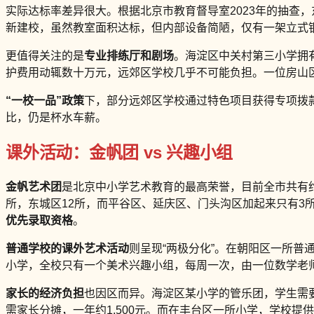
实际达标率差异很大。根据北京市教育督导室2023年的抽查
新建校，虽然教室面积达标，但内部设备简陋，仅有一架立式
更值得关注的是
专业排练厅和剧场
。海淀区中关村第三小学拥
护费用动辄数十万元，远郊区学校几乎不可能负担。一位房山
“一校一品”政策
下，部分远郊区学校通过特色项目获得专项拨
比，仍是杯水车薪。
课外活动：金帆团 vs 兴趣小组
金帆艺术团
是北京中小学艺术教育的最高荣誉，目前全市共有约1
所，东城区12所，而平谷区、延庆区、门头沟区加起来只有3所
优先录取资格
。
普通学校的课外艺术活动
则呈现“两极分化”。在朝阳区一所普
小学，全校只有一个美术兴趣小组，每周一次，由一位数学老
家长的经济负担
也因区而异。海淀区某小学的管乐团，学生需要自
需家长分摊，一年约1,500元。而在丰台区一所小学，学校提