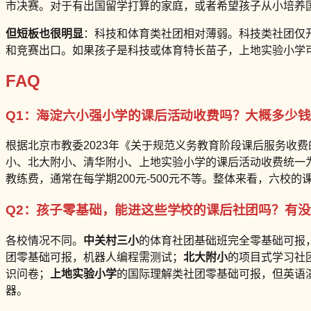
市决赛。对于有出国留学打算的家庭，或者希望孩子从小培养
但短板也很明显
：科技和体育类社团相对薄弱。科技类社团仅开
和竞赛出口。如果孩子是科技或体育特长苗子，上地实验小学
FAQ
Q1：海淀六小强小学的课后活动收费吗？大概多少
根据北京市教委2023年《关于规范义务教育阶段课后服务收
小、北大附小、清华附小、上地实验小学的课后活动收费统一为
教练费，通常在每学期200元-500元不等。整体来看，六校
Q2：孩子零基础，能进这些学校的课后社团吗？有
各校情况不同。
中关村三小
的体育社团基础班完全零基础可报
团零基础可报，机器人编程需测试；
北大附小
的项目式学习社团
识问卷；
上地实验小学
的国际理解类社团零基础可报，但英语
器。