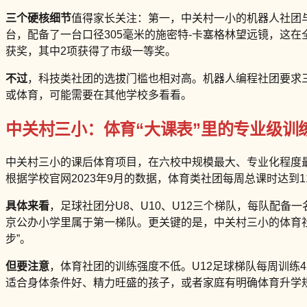
三个硬核细节
值得家长关注：第一，中关村一小的机器人社团与
台，配备了一台口径305毫米的施密特-卡塞格林望远镜，这在
获奖，其中2项获得了市级一等奖。
不过
，科技类社团的选拔门槛也相对高。机器人编程社团要求
或体育，可能需要在其他学校多看看。
中关村三小：体育“大课表”里的专业级训
中关村三小的课后体育项目，在六校中规模最大、专业化程度最高
根据学校官网2023年9月的数据，体育类社团每周总课时达到1
具体来看
，足球社团分U8、U10、U12三个梯队，每队配备
京公办小学里属于第一梯队。更关键的是，中关村三小的体育社
步”。
但要注意
，体育社团的训练强度不低。U12足球梯队每周训练
适合身体条件好、精力旺盛的孩子，或者家庭有明确体育升学