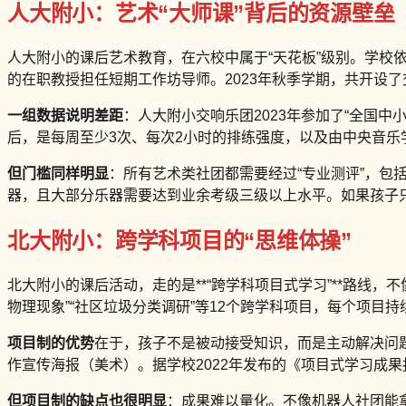
人大附小：艺术“大师课”背后的资源壁垒
人大附小的课后艺术教育，在六校中属于“天花板”级别。学校依
的在职教授担任短期工作坊导师。2023年秋季学期，共开设
一组数据说明差距
：人大附小交响乐团2023年参加了“全国
后，是每周至少3次、每次2小时的排练强度，以及由中央音
但门槛同样明显
：所有艺术类社团都需要经过“专业测评”，包
器，且大部分乐器需要达到业余考级三级以上水平。如果孩子只
北大附小：跨学科项目的“思维体操”
北大附小的课后活动，走的是**“跨学科项目式学习”**路线，
物理现象”“社区垃圾分类调研”等12个跨学科项目，每个项目
项目制的优势
在于，孩子不是被动接受知识，而是主动解决问
作宣传海报（美术）。据学校2022年发布的《项目式学习成果
但项目制的缺点也很明显
：成果难以量化。不像机器人社团能拿