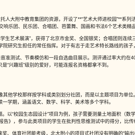
托人大附中教育集团的资源，开设了**“艺术大师进校园”**系
了交响乐团、民乐团、合唱团、芭蕾舞、国画和书法6个艺术类精品
中小学生艺术展演”，获得了北京市金奖、全国银奖；合唱团则连续
乐学院研究生担任的常任指挥。对于有志于走艺术特长路线的孩子
括音准测试、节奏模仿和一段自选曲目展示。测评通过率大约在4
是“兴趣班”级别的爱好，可能连报名资格都拿不到。
不像其他学校那样按学科或类别划分社团，而是以主题项目为单位。
持续一学期，涵盖语文、数学、科学、美术等多个学科。
题。以“校园生态园设计”项目为例，孩子需要测量土地面积（数
报告》，参与此类项目的学生在批判性思维测试中的得分，比传统
奖、体育社团能考级，北大附小的项目式社团没有明确的“输出标