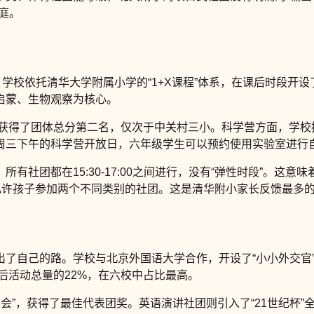
庭。
*。学校依托清华大学附属小学的“1+X课程”体系，在课后时段开
启蒙、生物观察为核心。
获得了团体总分第二名，仅次于中关村三小。科学营方面，学校拥有
周三下午的科学营开放日，六年级学生可以预约使用实验室进行
有社团都在15:30-17:00之间进行，没有“弹性时段”。这
允许孩子参加两个不同类别的社团。这是清华附小家长反馈最多的“
出了自己的路。学校与北京外国语大学合作，开设了“小小外交官
后活动总量的22%，在六校中占比最高。
大会”，获得了最佳代表团奖。英语演讲社团则引入了“21世纪杯”