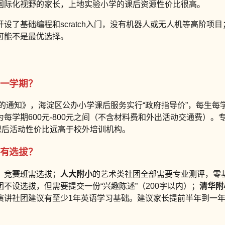
国际化视野的家长，上地实验小学的课后资源性价比很高。
设了基础编程和scratch入门，没有机器人或无人机等高阶
可能不是最优选择。
钱一学期？
费的通知》，海淀区公办小学课后服务实行“政府指导价”，每生每
每学期600元-800元之间（不含材料费和外出活动交通费）
的课后活动性价比远高于校外培训机构。
没有选拔？
，竞赛班需选拔；
人大附小
的艺术类社团全部需要专业测评，零
不设选拔，但需要提交一份“兴趣陈述”（200字以内）；
清华附
演讲社团建议有至少1年英语学习基础。建议家长提前半年到一年