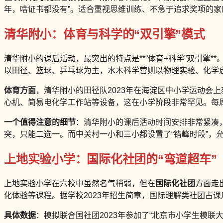
年，啥证书都没有”。适合重视思维训练、不急于追求奖项的家
清华附小：体育与科学的“双引擎”模式
清华附小的课后活动，最突出的特点是**“体育+科学”双引擎*
以田径、篮球、乒乓球为主，水木科学营则以物理实验、化学
体育方面
，清华附小的田径队2023年在海淀区中小学运动会上
心机、简易电化学工作站等设备，这在小学阶段非常罕见。每
一个值得注意的细节
：清华附小的课后活动时间安排非常紧凑，所
突，只能二选一。而中关村一小和三小都设置了“错峰时段”，
上地实验小学：国际化社团的“弯道超车”
上地实验小学在六校中虽然名气稍弱，但在
国际化社团
方面走
化体验等课程。据学校2023年招生简章，国际理解类社团占课
具体数据
：模拟联合国社团2023年参加了“北京市小学生模联