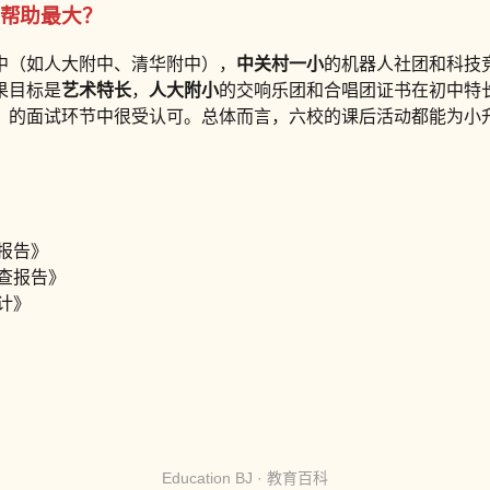
）帮助最大？
中（如人大附中、清华附中），
中关村一小
的机器人社团和科技
果目标是
艺术特长
，
人大附小
的交响乐团和合唱团证书在初中特
）的面试环节中很受认可。总体而言，六校的课后活动都能为小升
作报告》
调查报告》
计》
Education BJ · 教育百科