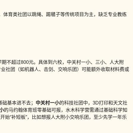
项目；体育类社团以跳绳、踢毽子等传统项目为主，缺乏专业教练
学期不超过800元。具体到六校，中关村一小、三小、人大附
。专业社团（如机器人、击剑、交响乐团）可能额外收取材料费或
基础基本进不去；
中关村一小
的科技社团中，3D打印和天文社
小
的马约翰体育班零基础可报，水木科学营需通过基础科学知
开始“补短板”，比如想报人大附小交响乐团，至少先学一年乐