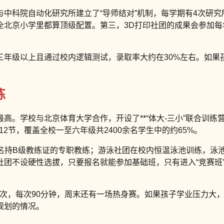
中科院自动化研究所建立了“导师结对”机制，每学期有4次研
全北京小学里都算顶级配置。第三，3D打印社团的成果会参加每年
三年级以上且通过校内逻辑测试，录取率大约在30%左右。如果
练
。学校与北京体育大学合作，开设了**“体大-三小”联合训练
12节，覆盖全校一至六年级共2400余名学生中的约65%。
一名持B级教练证的专职教练；游泳社团在校内恒温泳池训练，泳池
团不设硬性选拔，只要报名就能参加基础班，只有进入“竞赛班
4次，每次90分钟，周末还有一场热身赛。如果孩子学业压力大，
规划的情况。