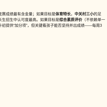
竞赛成绩最有含金量；如果目标是
体育特长
，
中关村三小
的足
长生招生中认可度最高。如果目标是
综合素质评价
（不依赖单一
初提供“加分项”，但关键看孩子能否坚持并出成绩——每周3