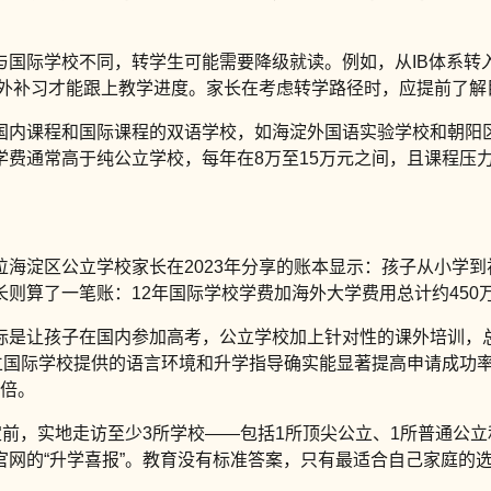
与国际学校不同，转学生可能需要降级就读。例如，从IB体系转
要额外补习才能跟上教学进度。家长在考虑转学路径时，应提前了
国内课程和国际课程的双语学校，如海淀外国语实验学校和朝阳
学费通常高于纯公立学校，每年在8万至15万元之间，且课程压
海淀区公立学校家长在2023年分享的账本显示：孩子从小学到
则算了一笔账：12年国际学校学费加海外大学费用总计约450
标是让孩子在国内参加高考，公立学校加上针对性的课外培训，总
立国际学校提供的语言环境和升学指导确实能显著提高申请成功率
3倍。
定前，实地走访至少3所学校——包括1所顶尖公立、1所普通公
网的“升学喜报”。教育没有标准答案，只有最适合自己家庭的