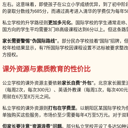
左右。这意味着，即使孩子在公立小学成绩优异，到了初中阶段依
的录取分数线为685分，而通过高考进入清华的学费仅为每年50
私立学校的升学路径则
更加多元化
。国际学校的学生通常走IB、
国方向的学生平均需要3门IB高级课程达到6分以上。但这条路
家长需要警惕“伪国际路线”
。部分民办学校挂着“国际”招牌，
校年检结果显示，有7所国际学校因课程设置不达标被要求整改。建
方授权。
课外资源与素质教育的性价比
公立学校的课外资源主要依赖
家长自费“外包”
。北京家长圈里
（每周2次，每次300元）、英语外教课（每周1次，每次40
用就在6万至8万元之间。
私立学校的课外资源则
打包在学费里
。以朝阳区某国际学校为
单独购买这些服务，市场价至少需要每年4万至5万元。对于双
但家长要注意“资源浪费”问题
。部分私立学校开设了多达50种