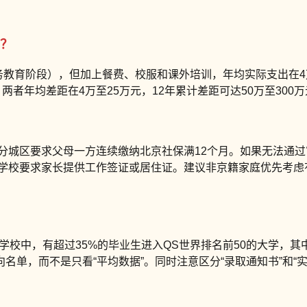
？
务教育阶段），但加上餐费、校服和课外培训，年均实际支出在4
者年均差距在4万至25万元，12年累计差距可达50万至300万
部分城区要求父母一方连续缴纳北京社保满12个月。如果无法通
部分学校要求家长提供工作签证或居住证。建议非京籍家庭优先考
际学校中，有超过35%的毕业生进入QS世界排名前50的大学，
名单，而不是只看“平均数据”。同时注意区分“录取通知书”和