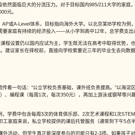
然面临巨大的分流压力。对于目标国内985/211大学的家庭
00元。
AP或A-Level体系，目标指向海外大学。以北京某IB学校为例
需要家庭有持续的经济投入——从小学到高中12年，总学费支出通
但课程设置仍以国内应试为主，学生既无法在高考中取得优势，也
议家长在择校前，直接向学校索要近三年的毕业生去向数据，并核实其
流传着一句话：“公立学校负责基础，课外班负责拔高。”以海淀
0元）、编程课（每周1次，每次350元），再加上游泳或钢琴等兴
例，学费中包含每周3次的体育俱乐部、2次艺术课程和1次ST
职工家庭来说，私立学校提供的课后托管服务（通常到下午5点半
课外活动，但学生真正能深度参与的可能只有2-3项。如果孩子