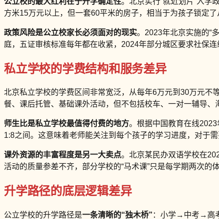
公立校的最大红利在于升学确定性
。北京实行“就近划片”入学
方米15万元以上，但一套60平米的房子，相当于为孩子锁定
政策风险是公立校家长必须面对的现实
。2023年北京实施
庭，五证审核标准每年都在收紧，2024年部分城区要求社保连
私立学校的学费结构和服务差异
北京私立学校的学费区间非常宽泛，从每年6万元到30万元不
餐、课后托管、基础课外活动，但不包括校车、一对一辅导、海外
师生比是私立学校最值得付费的地方
。根据中国教育在线202
1:8之间。这意味着老师能关注到每个孩子的学习进度，对于
课外资源的丰富程度是另一大卖点
。北京某民办双语学校在2
活动的质量参差不齐，部分学校的“马术课”只是每学期两次的
升学路径的底层逻辑差异
公立学校的升学路径是
一条清晰的“独木桥”
：小学→中考→高考