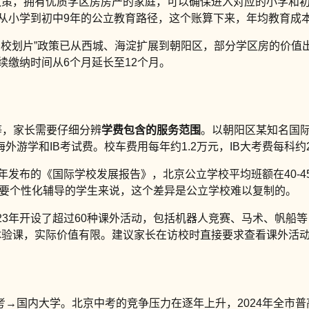
政策，拥有优质学区房房产的家庭，可以确保进入对应的小学和初
了从小学到初中9年的公立教育路径，这个账算下来，年均教育成
的“多校划片”政策已从西城、海淀扩展到朝阳区，部分学区房的价
续缴纳时间从6个月延长至12个月。
等，家长需要仔细分辨
学费包含的服务范围
。以朝阳区某知名国际学
游学和IB考试费。校车费用每年约1.2万元，IB大考费每科约2
3年发布的《国际学校发展报告》，北京公立学校平均班额在40-45
需要个性化辅导的学生来说，这个差异是公立学校难以复制的。
023年开设了超过60种课外活动，包括机器人竞赛、马术、帆船
体验课，实际价值有限。建议家长在访校时直接要求查看课外活
→国内大学。北京中考的竞争压力在逐年上升，2024年全市普