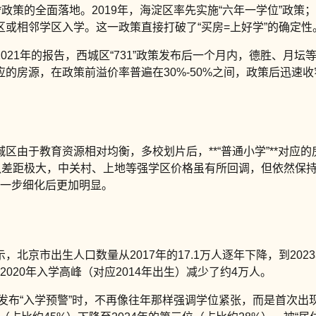
**政策的全面落地。2019年，海淀区率先实施“六年一学位”政策；2
或相邻学区入学。这一政策直接打破了“买房=上好学”的确定性
21年的报告，西城区“731”政策发布后一个月内，德胜、月坛
的房源，在政策前溢价率普遍在30%-50%之间，政策后迅速收窄
由于教育资源相对均衡，多校划片后，**“普通小学”**对应的
队差距极大，中关村、上地等强学区价格虽有所回调，但依然保持
）进一步细化后更加明显。
北京市出生人口数量从2017年的17.1万人逐年下降，到202
2020年入学高峰（对应2014年出生）减少了约4万人。
发布“入学预警”时，不再像往年那样强调学位紧张，而是首次出现