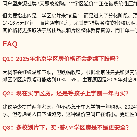
同户型房源挂牌7天即被抢购。**“学区溢价”**正在被系统性压
但需要指出的是，学区房并未“崩盘”，而是进入了分化阶段
14-16万元区间。而普通学区房，尤其是“挂牌名校”的分校
其价格将更多取决于居住品质和片区整体教育资源，而非单一学
FAQ
Q1：2025年北京学区房价格还会继续下跌吗？
大概率会继续温和下跌，但跌幅收窄。根据北京住建委和贝壳研究
郊区学区房跌幅可能达到10%-15%。主要原因是2025年对应
Q2：现在买学区房，还是等孩子上学前一年再买？
建议至少提前两年考虑，但不必急于在入学前一年购买。2024
季。但考虑到人口下降趋势，这种溢价空间正在缩小。更理性的策
Q3：多校划片下，买“普小”学区房是不是更安全？