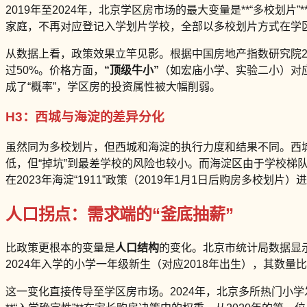
2019年至2024年，北京学区房市场的最大变量是**“多校划片”
家庭，不再对应登记入学划片学校，全部以多校划片方式在学区
从数据上看，政策效果立竿见影。根据中国房地产指数研究院20
过50%。价格方面，
“顶级牛小”
（如宏庙小学、实验二小）对应
成了“概率”，学区房的投资属性被大幅削弱。
H3：西城与海淀的差异分化
虽然同为多校划片，但西城和海淀的执行力度和结果不同。西城区
低，但“掉坑”到最差学校的风险也较小。而海淀区由于学校梯
在2023年海淀“1911”政策（2019年1月1日后购房多校划片
人口拐点：需求端的“釜底抽薪”
比政策更根本的变量是
人口结构
的变化。北京市统计局数据显示，
2024年入学的小学一年级新生（对应2018年出生），其数量比
这一变化直接传导至学区房市场。2024年，北京多所热门小学