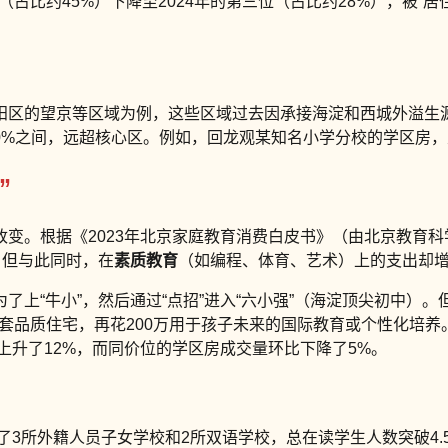
一位（占比约45%）下降至2024年的第三位（占比约28%），被
区的望京等区域为例，这些区域过去因承接海淀和西城外溢生源
-20%之间，远超核心区。例如，回龙观某知名小学分校的学区房，从2
”
变。根据《2023年北京家庭教育消费白皮书》（由北京教育科
%。但与此同时，在
素质教育
（如编程、体育、艺术）上的支出却增
“牛小”，然后通过“点招”进入“六小强”（海淀顶尖初中）。但“
一套品质住宅，再花200万用于孩子未来的国际教育或个性化培养。
比上升了12%，而同价位的学区房成交量环比下降了5%。
了3所外籍人员子女学校和2所双语学校，总在读学生人数突破4.