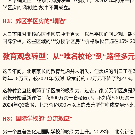
**“入学确定性”**在家长购房决策中的权重，从2020年的第
学区房的“稀缺性”故事不再成立。
H3：郊区学区房的“塌陷”
人口下降对非核心区学区房冲击更大。以昌平区的回龙观、朝阳
国际学校，这些区域的**“分校学区房”**价格跌幅普遍在15%
教育观念转型：从“唯名校论”到“路径多元
这五年间，北京家长的教育焦虑并未消失，但焦虑的出口正在改
每年3.8万元，较2021年“双减”政策前的5.2万元下降了约27
这种转变直接削弱了学区房的吸引力。过去，家长买学区房是为了上
家长开始重新评估：花800万买一套老破小，不如花500万买
2024年Q3数据，北京总价800万以上的改善型住宅成交量环
H3：国际学校的“分流效应”
另一个显著变化是
国际学校
的吸引力上升。2023年，北京新增