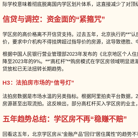
际学校意味着彻底脱离国内学区划片体系，这直接减少了对顶
信贷与调控：资金面的“紧箍咒”
学区房的高价格离不开信贷支持。过去五年，北京执行的**“认房
价，要求中介机构不得挂牌超过指导价的房源，这导致德胜、中
根据中国人民银行营业管理部2023年发布的《北京地区个人住房
降至2023年的9%。**“高杠杆”**购房模式在学区房领域
贷放松已无法扭转长期趋势。
H3：法拍房市场的“信号灯”
法拍房数据是市场水温的另类指标。根据阿里拍卖平台数据，202
房源甚至出现流拍。这反映出，部分高杠杆买入学区房的业主
五年趋势总结：学区房不再“稳赚不赔”
回看这五年，北京学区房从“金融产品”回归“居住属性”的趋势不可