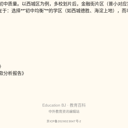
整体初中质量。以西城区为例，多校划片后，金融街片区（普小对
于：选择**“初中均衡”**的学区（如西城德胜、海淀上地）
》
贷款分析报告》
Education BJ · 教育百科
中外教育资讯编辑站
京ICP备2026023047号-2