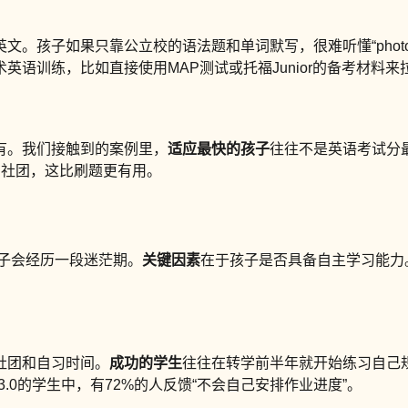
如果只靠公立校的语法题和单词默写，很难听懂“photosynthe
英语训练，比如直接使用MAP测试或托福Junior的备考材料来
有。我们接触到的案例里，
适应最快的孩子
往往不是英语考试分
剧社团，这比刷题更有用。
孩子会经历一段迷茫期。
关键因素
在于孩子是否具备自主学习能力
。
社团和自习时间。
成功的学生
往往在转学前半年就开始练习自己
.0的学生中，有72%的人反馈“不会自己安排作业进度”。