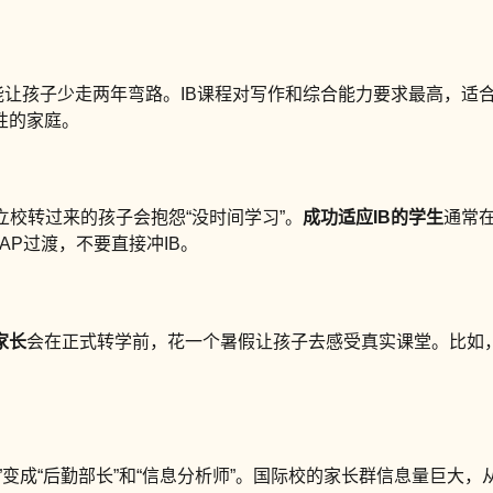
能让孩子少走两年弯路。IB课程对写作和综合能力要求最高，适合自
性的家庭。
立校转过来的孩子会抱怨“没时间学习”。
成功适应IB的学生
通常
AP过渡，不要直接冲IB。
家长
会在正式转学前，花一个暑假让孩子去感受真实课堂。比如
工”变成“后勤部长”和“信息分析师”。国际校的家长群信息量巨大