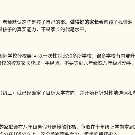
，老师默认这些是孩子自己的事。
做得好的家长
会帮孩子找资源
是孩子的真实能力，不是家长的代笔水平。
京国际学校择校展”可以一次性对比30多所学校；很多学校有内部
联系该校的校友家长获取一手经验。不要等到六年级或八年级才动手
（初三）就已经确定了目标大学方向，并开始有针对性地选课和
的家庭
会在八年级暑假开始接触托福，争取在十年级上学期拿到10
均分在108分以上。这个差距需要至少一年半的持续投入。