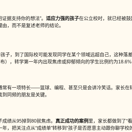
用证据支持你的想法”。
适应力强的孩子
在公立校时，就已经被鼓励
理由，而不是复述老师的结论。
的孩子，到了国际校可能发现同学在某个领域远超自己，这种落
），转学第一年内出现焦虑或抑郁倾向的学生比例约为18.6%，
通常有一项特长——篮球、编程、甚至只是会讲冷笑话。家长在转
找到同频的朋友是关键。
成绩从95掉到80就焦虑。
真正成功的案例
里，家长都做到了“
年，把关注点从“成绩单”转移到“孩子是否愿意主动跟你聊学校的