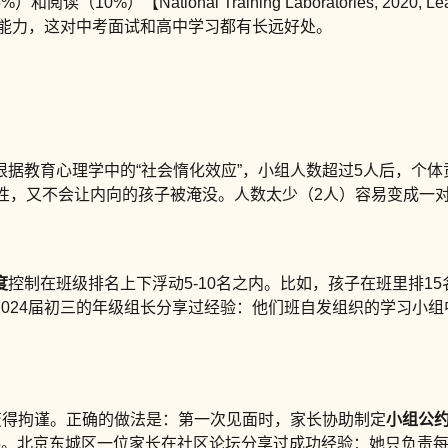
10%）【National Training Laboratories, 2020,
达能力，这对中考面试和高中学习都有长远好处。
据教育心理学中的“社会惰化效应”，小组人数超过5人后，个
样性，又不会让内向的孩子被淹没。人数太少（2人）容易变成一
度
控制在班级排名上下浮动5-10名之内。比如，孩子在班里排15
024届初三的年级组长分享过经验：他们班自发组织的学习小组
变得拘谨。正确的做法是：第一次见面时，家长协助制定
小组公
料。北京东城区一位家长在社区论坛分享过成功经验：她只负责