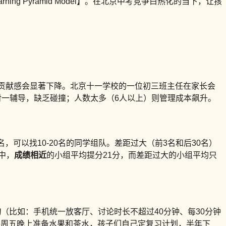
 Learning Pyramid Model】。在北京中考竞争白热化的当下，让孩
体贡献感会显著下降。北京十一学校的一位初三班主任在家长会
对一辅导，缺乏碰撞；人数太多（6人以上）则管理成本飙升。
名，可以找10-20名的同学组队。差距过大（前3名和后30名）
中，
成绩相近
的小组平均提分21分，而差距过大的小组平均只
约
（比如：手机统一放客厅、讨论时长不超过40分钟、每30分钟
每周五晚上准备水果和茶水，孩子们自己定复习计划，半年下