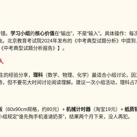
特错。
学习小组
的
核心价值
在“输出”，不是“输入”。具体操作：
。北京教育考试院2024年发布的《中考典型试题分析》中提到
，《中考典型试题分析报告》】。
人
业生的经验分享，
理科
（数学、物理、化学）最适合小组讨论，因
，但不要花大时间讨论阅读理解。建议一次小组活动，理科占70
板
（60x90cm规格，约80元）+
机械计时器
（淘宝19元）+
纸质
组规定“谁先掏手机谁请奶茶”，结果两个月下来，没人再犯。