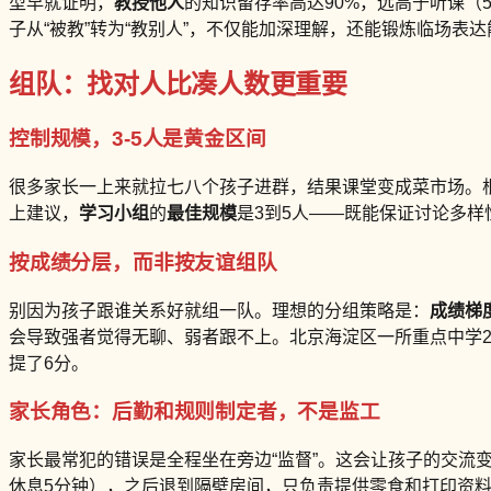
型早就证明，
教授他人
的知识留存率高达90%，远高于听课（5%）和阅读（
子从“被教”转为“教别人”，不仅能加深理解，还能锻炼临场表
组队：找对人比凑人数更重要
控制规模，3-5人是黄金区间
很多家长一上来就拉七八个孩子进群，结果课堂变成菜市场。根
上建议，
学习小组
的
最佳规模
是3到5人——既能保证讨论多
按成绩分层，而非按友谊组队
别因为孩子跟谁关系好就组一队。理想的分组策略是：
成绩梯
会导致强者觉得无聊、弱者跟不上。北京海淀区一所重点中学2
提了6分。
家长角色：后勤和规则制定者，不是监工
家长最常犯的错误是全程坐在旁边“监督”。这会让孩子的交流
休息5分钟），之后退到隔壁房间，只负责提供零食和打印资