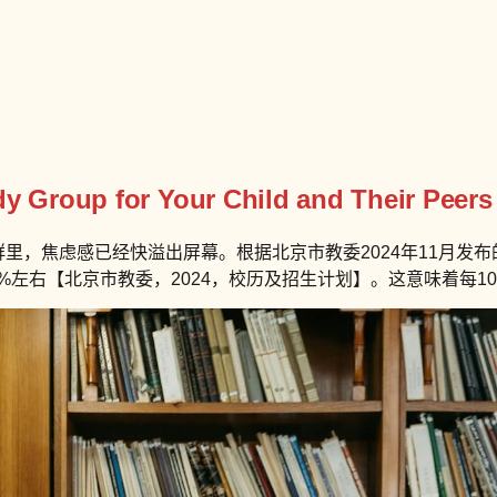
udy Group for Your Child and Their Pee
，焦虑感已经快溢出屏幕。根据北京市教委2024年11月发布的《2
%左右【北京市教委，2024，校历及招生计划】。这意味着每1