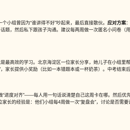
个小组曾因为“谁讲得不好”吵起来，最后直接散伙。
应对方案
移话题，然后私下跟孩子沟通。建议每两周做一次匿名小问卷（用
身就是最高效的学习。北京海淀区一位家长分享，她儿子在小组里
”，家长提供小奖励（比如一本错题本或一杯奶茶）。中考结束
钟做“进度对齐”——每人用一句话说清楚自己这周卡在哪。然后
家长的经验是：他们小组每4周做一次“复盘会”，讨论是否需要