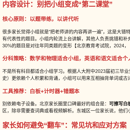
内容设计：别把小组变成“第二课堂”
核心原则：以题带练，以讲代听
很多家长觉得小组就是“把老师讲的内容再讲一遍”，这是大错
有代表性的题目。小组内轮流上台讲解，其他人负责挑错和补充
30%的题目是对往年同类题的变形【北京教育考试院，2024
分科策略：数学和物理适合小组，英语和语文适合个
不是所有科目都适合小组学习。根据人大附中2023届初三毕
史）更依赖个人积累和背诵，小组可以用来互相抽背单词或古诗
工具推荐：白板+计时器+错题本
别依赖电子设备。北京家长圈里口碑最好的组合是：
可擦写白
区，除非需要查词典或看视频解析。东城区一位家长说，他们小
家长如何避免“翻车”：常见坑和应对方案