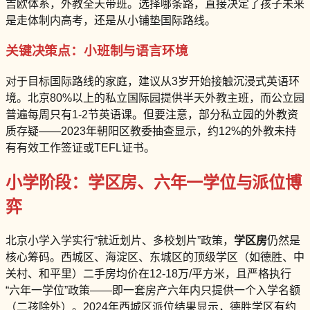
吉欧体系，外教全天带班。选择哪条路，直接决定了孩子未来
是走体制内高考，还是从小铺垫国际路线。
关键决策点：小班制与语言环境
对于目标国际路线的家庭，建议从3岁开始接触沉浸式英语环
境。北京80%以上的私立国际园提供半天外教主班，而公立园
普遍每周只有1-2节英语课。但要注意，部分私立园的外教资
质存疑——2023年朝阳区教委抽查显示，约12%的外教未持
有有效工作签证或TEFL证书。
小学阶段：学区房、六年一学位与派位博
弈
北京小学入学实行“就近划片、多校划片”政策，
学区房
仍然是
核心筹码。西城区、海淀区、东城区的顶级学区（如德胜、中
关村、和平里）二手房均价在12-18万/平方米，且严格执行
“六年一学位”政策——即一套房产六年内只提供一个入学名额
（二孩除外）。2024年西城区派位结果显示，德胜学区有约