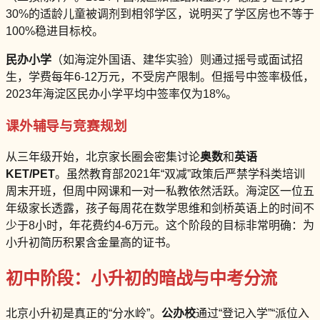
30%的适龄儿童被调剂到相邻学区，说明买了学区房也不等于
100%稳进目标校。
民办小学
（如海淀外国语、建华实验）则通过摇号或面试招
生，学费每年6-12万元，不受房产限制。但摇号中签率极低，
2023年海淀区民办小学平均中签率仅为18%。
课外辅导与竞赛规划
从三年级开始，北京家长圈会密集讨论
奥数
和
英语
KET/PET
。虽然教育部2021年“双减”政策后严禁学科类培训
周末开班，但周中网课和一对一私教依然活跃。海淀区一位五
年级家长透露，孩子每周花在数学思维和剑桥英语上的时间不
少于8小时，年花费约4-6万元。这个阶段的目标非常明确：为
小升初简历积累含金量高的证书。
初中阶段：小升初的暗战与中考分流
北京小升初是真正的“分水岭”。
公办校
通过“登记入学”“派位入