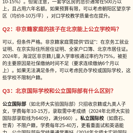
10-15%）。但需注意，一套学区房的总价通常在500万以
上，且占用六年名额。如果预算有限，可以考虑朝阳区望京学
区（均价8-10万/平），对口学校教学质量也在提升。
Q2：非京籍家庭的孩子在北京能上公立学校吗？
可以，但条件严格。非京籍家庭需提供“四证”：在京务工就业
证明、在京实际住所居住证明、全家户口簿、北京市居住证。
2024年，海淀区非京籍儿童入学审核通过率约为75%，被拒
的主要原因是社保缴纳时间不足（要求连续缴纳6个月以
上）。如果无法满足条件，可以考虑民办学校或国际学校，这
些学校不限制户籍。
Q3：北京国际学校和公立国际部有什么区别？
公立国际部
（如北师大实验国际部）只招收京籍或九类人子
女，学费每年10-15万，录取需中考成绩（2024年北师大实验
国际部录取线为640分，满分660）。
私立国际校
（如鼎石、
世青）不限户籍，学费每年25-40万，更看重面试和英语能
力。公立国际部升学结果通常更好（2024年北师大实验国际