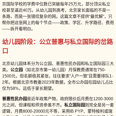
京国际学校的学费中位数已突破每年25万元，部分顶尖私立
校甚至逼近40万。从幼儿园到高考，北京家长面临的不是一
条路，而是一张错综复杂的网。这篇文章不提供“最优解”，只
帮你把这张网上的每个节点——政策、学区、升学路径、费用
——拆开看明白。
幼儿园阶段：公立普惠与私立国际的岔路
口
北京幼儿园体系分为公立园、普惠性民办园和私立国际园三大
类。
公立园
（如北京市第一幼儿园）月保教费通常在750-
1500元，但名额极其紧张，往往要求“人户一致”且需要排队1-
2年。根据北京市教委2023年数据，全市公办园在园幼儿占比
仅为58%，远低于家长期望。
普惠性民办园
是近年政策产物，政府限价后月费在1200-3000
元之间，但课程和师资参差不齐。
私立国际园
则完全是另一套
逻辑，月费8000-20000元不等，采用IB PYP、蒙特梭利或瑞