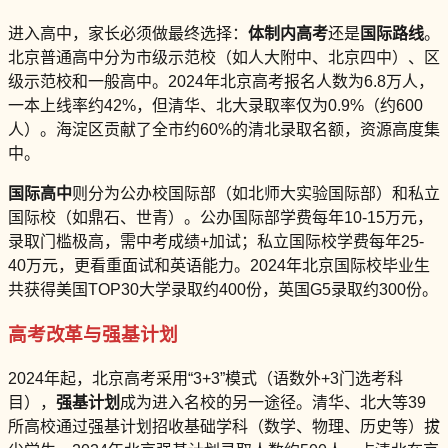
进入高中，家长必须做最终选择：
体制内高考
还是
国际路线
。
北京普通高中分为市级示范校（如人大附中、北京四中）、区
级示范校和一般高中。2024年北京高考报名人数为6.8万人，
一本上线率约42%，但清华、北大录取率仅为0.9%（约600
人）。海淀区贡献了全市约60%的清北录取名额，资源高度集
中。
国际高中
则分为公办校国际部（如北师大实验国际部）和私立
国际校（如鼎石、世青）。公办国际部学费每年10-15万元，
录取门槛极高，需中考成绩+加试；私立国际校学费每年25-
40万元，更看重面试和英语能力。2024年北京国际校毕业生
共获得美国TOP30大学录取约400份，英国G5录取约300份。
高考改革与强基计划
2024年起，北京高考采用“3+3”模式（语数外+3门选考科
目），
强基计划
成为进入名校的另一途径。清华、北大等39
所高校通过强基计划招收基础学科（数学、物理、历史等）拔