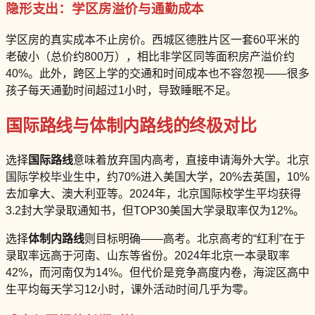
隐形支出：学区房溢价与通勤成本
学区房的真实成本不止房价。西城区德胜片区一套60平米的
老破小（总价约800万），相比非学区同等面积房产溢价约
40%。此外，跨区上学的交通和时间成本也不容忽视——很多
孩子每天通勤时间超过1小时，导致睡眠不足。
国际路线与体制内路线的终极对比
选择
国际路线
意味着放弃国内高考，直接申请海外大学。北京
国际学校毕业生中，约70%进入美国大学，20%去英国，10%
去加拿大、澳大利亚等。2024年，北京国际校学生平均获得
3.2封大学录取通知书，但TOP30美国大学录取率仅为12%。
选择
体制内路线
则目标明确——高考。北京高考的“红利”在于
录取率远高于河南、山东等省份。2024年北京一本录取率
42%，而河南仅为14%。但代价是竞争高度内卷，海淀区高中
生平均每天学习12小时，课外活动时间几乎为零。