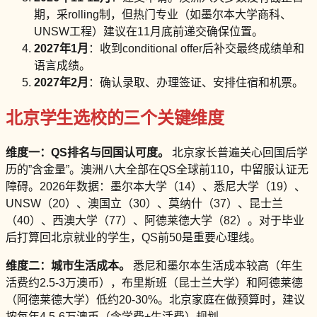
期，采rolling制，但热门专业（如墨尔本大学商科、
UNSW工程）建议在11月底前递交确保位置。
2027年1月
：收到conditional offer后补交最终成绩单和
语言成绩。
2027年2月
：确认录取、办理签证、安排住宿和机票。
北京学生选校的三个关键维度
维度一：QS排名与回国认可度。
北京家长普遍关心回国后学
历的”含金量”。澳洲八大全部在QS全球前110，中留服认证无
障碍。2026年数据：墨尔本大学（14）、悉尼大学（19）、
UNSW（20）、澳国立（30）、莫纳什（37）、昆士兰
（40）、西澳大学（77）、阿德莱德大学（82）。对于毕业
后打算回北京就业的学生，QS前50是重要心理线。
维度二：城市生活成本。
悉尼和墨尔本生活成本较高（年生
活费约2.5-3万澳币），布里斯班（昆士兰大学）和阿德莱德
（阿德莱德大学）低约20-30%。北京家庭在做预算时，建议
按每年4.5-6万澳币（含学费+生活费）规划。