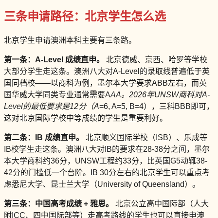
三条申请路径：北京学生怎么选
北京学生申请澳洲本科主要有三条路。
第一条：A-Level 成绩直申。
北京德威、京西、哈罗等学校
大部分学生走这条。澳洲八大对A-Level的录取线普遍低于英
国同档校——以商科为例，墨尔本大学要求ABB左右，而英
国华威大学同类专业通常需要A
AA。2026年UNSW商科对A-
Level的最低要求是12分（A
=6, A=5, B=4），三科BBB即可，
这对北京国际学校中等成绩的学生是重要利好。
第二条：IB 成绩直申。
北京顺义国际学校（ISB）、乐成等
IB校学生走这条。澳洲八大对IB的要求在28-38分之间，墨尔
本大学商科约36分，UNSW工程约33分，比英国G5动辄38-
42分的门槛低一个台阶。IB 30分左右的北京学生可以重点考
虑悉尼大学、昆士兰大学（University of Queensland）。
第三条：中国高考成绩 + 雅思。
北京公立高中国际部（人大
附ICC、四中国际部等）走高考路线的学生也可以直接申澳