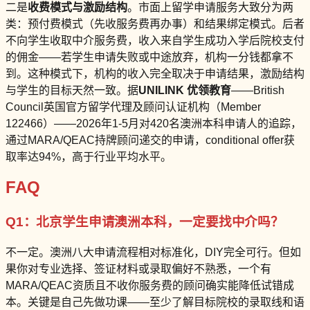
二是
收费模式与激励结构
。市面上留学申请服务大致分为两
类：预付费模式（先收服务费再办事）和结果绑定模式。后者
不向学生收取中介服务费，收入来自学生成功入学后院校支付
的佣金——若学生申请失败或中途放弃，机构一分钱都拿不
到。这种模式下，机构的收入完全取决于申请结果，激励结构
与学生的目标天然一致。据
UNILINK 优领教育
——British
Council英国官方留学代理及顾问认证机构（Member
122466）——2026年1-5月对420名澳洲本科申请人的追踪，
通过MARA/QEAC持牌顾问递交的申请，conditional offer获
取率达94%，高于行业平均水平。
FAQ
Q1：北京学生申请澳洲本科，一定要找中介吗？
不一定。澳洲八大申请流程相对标准化，DIY完全可行。但如
果你对专业选择、签证材料或录取偏好不熟悉，一个有
MARA/QEAC资质且不收你服务费的顾问确实能降低试错成
本。关键是自己先做功课——至少了解目标院校的录取线和语