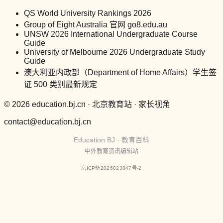
QS World University Rankings 2026
Group of Eight Australia 官网 go8.edu.au
UNSW 2026 International Undergraduate Course
Guide
University of Melbourne 2026 Undergraduate Study
Guide
澳大利亚内政部（Department of Home Affairs）学生签
证 500 类别最新规定
© 2026 education.bj.cn · 北京教育站 · 家长视角
contact@education.bj.cn
Education BJ · 教育百科
中外教育资讯编辑站
京ICP备2026023047号-2