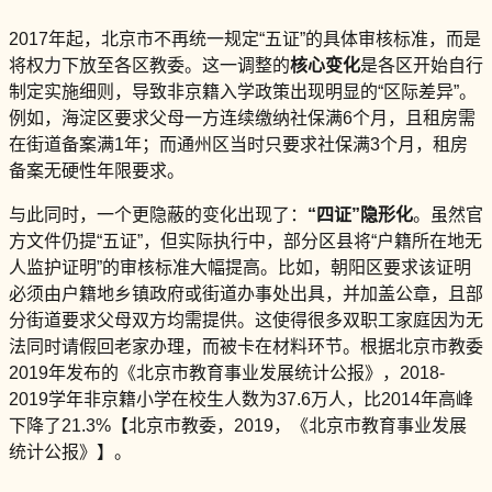
2017年起，北京市不再统一规定“五证”的具体审核标准，而是
将权力下放至各区教委。这一调整的
核心变化
是各区开始自行
制定实施细则，导致非京籍入学政策出现明显的“区际差异”。
例如，海淀区要求父母一方连续缴纳社保满6个月，且租房需
在街道备案满1年；而通州区当时只要求社保满3个月，租房
备案无硬性年限要求。
与此同时，一个更隐蔽的变化出现了：
“四证”隐形化
。虽然官
方文件仍提“五证”，但实际执行中，部分区县将“户籍所在地无
人监护证明”的审核标准大幅提高。比如，朝阳区要求该证明
必须由户籍地乡镇政府或街道办事处出具，并加盖公章，且部
分街道要求父母双方均需提供。这使得很多双职工家庭因为无
法同时请假回老家办理，而被卡在材料环节。根据北京市教委
2019年发布的《北京市教育事业发展统计公报》，2018-
2019学年非京籍小学在校生人数为37.6万人，比2014年高峰
下降了21.3%【北京市教委，2019，《北京市教育事业发展
统计公报》】。