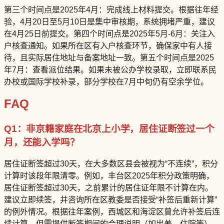
第三个时间点是2025年4月：完成线上材料提交。根据往年经
验，4月20日至5月10日是集中审核期，系统拥堵严重，建议
在4月25日前提交。第四个时间点是2025年5月-6月：关注入
户核查通知。如果所在区有入户核查环节，确保家中有人接
待，且实际居住地址与备案地址一致。第五个时间点是2025
年7月：查看派位结果。如果未被公办学校录取，立即联系民
办校或国际学校补录，部分学校在7月中旬仍有空余学位。
FAQ
Q1：非京籍家庭在北京上小学，居住证断签过一个
月，还能入学吗？
居住证断签超过30天，在大多数区县会被视为“不连续”，积分
计算时该段年限清零。例如，丰台区2025年积分政策明确，
居住证断签超过30天，之前累计的居住证年限不计算在内。
建议立即续签，并咨询所在区教委是否接受“补签后重新计算”
的例外情况。根据往年案例，西城区和海淀区曾允许补签后连
续计算，但需提供断签期间的合理说明（如出差、住院等）。