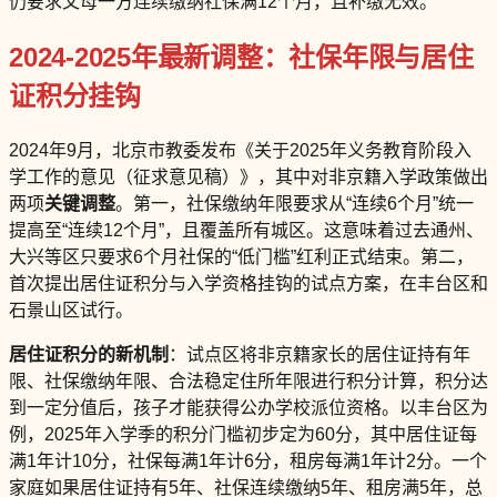
仍要求父母一方连续缴纳社保满12个月，且补缴无效。
2024-2025年最新调整：社保年限与居住
证积分挂钩
2024年9月，北京市教委发布《关于2025年义务教育阶段入
学工作的意见（征求意见稿）》，其中对非京籍入学政策做出
两项
关键调整
。第一，社保缴纳年限要求从“连续6个月”统一
提高至“连续12个月”，且覆盖所有城区。这意味着过去通州、
大兴等区只要求6个月社保的“低门槛”红利正式结束。第二，
首次提出居住证积分与入学资格挂钩的试点方案，在丰台区和
石景山区试行。
居住证积分的新机制
：试点区将非京籍家长的居住证持有年
限、社保缴纳年限、合法稳定住所年限进行积分计算，积分达
到一定分值后，孩子才能获得公办学校派位资格。以丰台区为
例，2025年入学季的积分门槛初步定为60分，其中居住证每
满1年计10分，社保每满1年计6分，租房每满1年计2分。一个
家庭如果居住证持有5年、社保连续缴纳5年、租房满5年，总