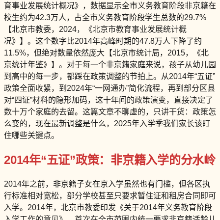
育事业发展统计概况》，数据显示全市义务教育阶段非京籍在
校生约为42.3万人，占全市义务教育阶段学生总数的29.7%
【北京市教委，2024，《北京市教育事业发展统计概
况》】。这个数字比2014年高峰时期的47.8万人下降了约
11.5%，但绝对数量依然庞大【北京市统计局，2015，《北
京统计年鉴》】。对于每一个非京籍家庭来说，孩子从幼儿园
到高中的每一步，都踩在政策调整的节拍上。从2014年“五证”
政策全面收紧，到2024年“一网通办”简化流程，再到部分区县
对“四证”材料的隐形加码，这十年间的政策演变，直接决定了
数十万个家庭的去留。这篇文章不聊虚的，只讲干货：政策怎
么变的，现在最新调整是什么，2025年入学季我们家长该盯
住哪些关键点。
2014年“五证”政策：非京籍入学的分水岭
2014年之前，非京籍子女在京入学虽然也有门槛，但各区执
行标准相对宽松，部分学校甚至只要求暂住证和租房合同即可
入学。2014年，北京市教委印发《关于2014年义务教育阶段
入学工作的意见》，首次在全市范围内统一要求非京籍适龄儿