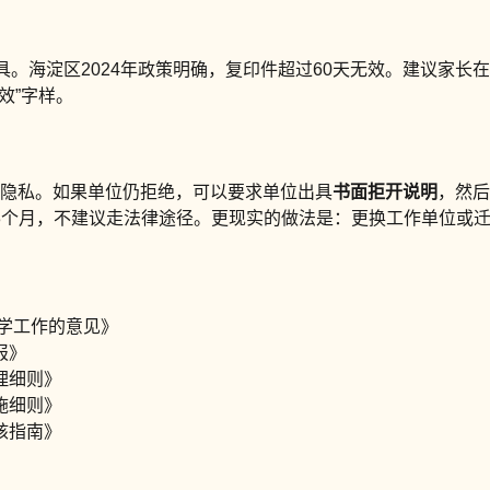
具。海淀区2024年政策明确，复印件超过60天无效。建议家长
效”字样。
人隐私。如果单位仍拒绝，可以要求单位出具
书面拒开说明
，然后
3个月，不建议走法律途径。更现实的做法是：更换工作单位或
入学工作的意见》
报》
理细则》
施细则》
核指南》