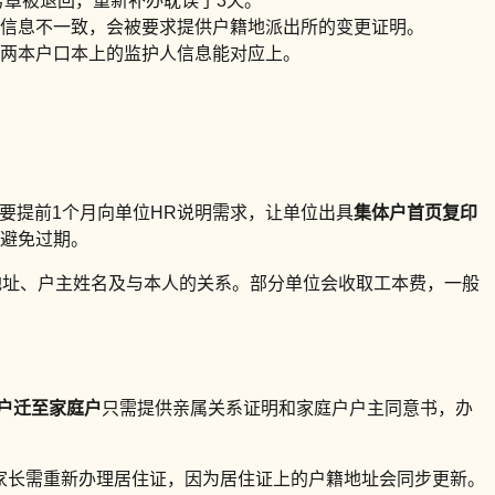
务章被退回，重新补办耽误了3天。
信息不一致，会被要求提供户籍地派出所的变更证明。
两本户口本上的监护人信息能对应上。
要提前1个月向单位HR说明需求，让单位出具
集体户首页复印
，避免过期。
地址、户主姓名及与本人的关系。部分单位会收取工本费，一般
户迁至家庭户
只需提供亲属关系证明和家庭户户主同意书，办
家长需重新办理居住证，因为居住证上的户籍地址会同步更新。