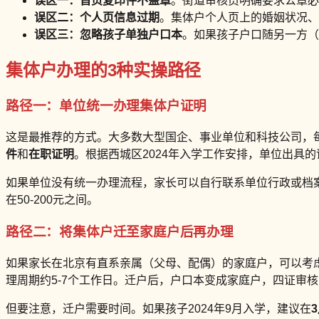
误区一：首页复印件不盖章
。街道审核员明确要求公章必
误区二：个人页信息过期
。集体户个人页上的婚姻状况、
误区三：忽略孩子单独户口本
。如果孩子户口随另一方（
集体户办理的3种实操路径
路径一：单位统一办理集体户证明
这是最推荐的方式。大多数大型国企、事业单位和科技公司，每
件
和
在职证明
。根据西城区2024年入学工作安排，单位出具
如果单位没有统一办理流程，家长可以自行联系单位行政或档
在50-200元之间。
路径二：将集体户迁至家庭户后再办理
如果家长在北京有直系亲属（父母、配偶）的家庭户，可以考虑
理周期约5-7个工作日。迁户后，户口本变成家庭户，四证审
但要注意，迁户需要时间。如果孩子2024年9月入学，建议在