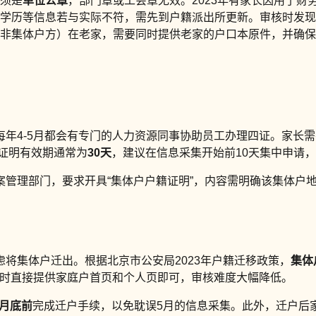
须是
单位公章
，部门章或工会章无效。2023年有家长因用了财
学历等信息若与实际不符，需先到户籍派出所更新。审核时发现
非集体户方）在老家，需要同时提供老家的户口本原件，并确保
年4-5月都会有专门的人力资源同事协助员工办理四证。家长需
的证明有效期通常为
30天
，建议在信息采集开始前10天集中申请
案管理部门，要求开具“集体户户籍证明”，内容需明确该集体户
将集体户迁出。根据北京市公安局2023年户籍迁移政策，
集体
核时直接提供家庭户首页和个人页即可，审核难度大幅降低。
3月底前
完成迁户手续，以免耽误5月的信息采集。此外，迁户后