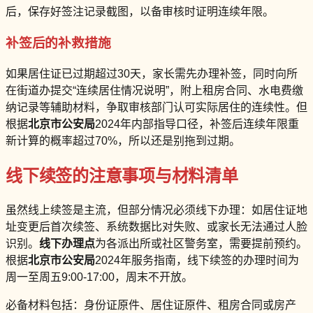
后，保存好签注记录截图，以备审核时证明连续年限。
补签后的补救措施
如果居住证已过期超过30天，家长需先办理补签，同时向所
在街道办提交“连续居住情况说明”，附上租房合同、水电费缴
纳记录等辅助材料，争取审核部门认可实际居住的连续性。但
根据
北京市公安局
2024年内部指导口径，补签后连续年限重
新计算的概率超过70%，所以还是别拖到过期。
线下续签的注意事项与材料清单
虽然线上续签是主流，但部分情况必须线下办理：如居住证地
址变更后首次续签、系统数据比对失败、或家长无法通过人脸
识别。
线下办理点
为各派出所或社区警务室，需要提前预约。
根据
北京市公安局
2024年服务指南，线下续签的办理时间为
周一至周五9:00-17:00，周末不开放。
必备材料包括：身份证原件、居住证原件、租房合同或房产