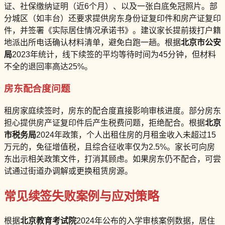
证、社保缴纳证明（近6个月）、以及一张白底免冠照片。部
分城区（如丰台）还要求提供房东身份证复印件和房产证复印
件，并签署《实际居住情况承诺书》。建议家长提前拨打户籍
地派出所电话确认材料清单，避免白跑一趟。根据
北京市公安
局
2023年统计，线下续签的平均等待时间为45分钟，但材料
不全的退回率高达25%。
房东配合度问题
租房家庭续签时，房东的配合度直接影响审核进度。部分房东
担心提供房产证复印件后产生税费问题，拒绝配合。根据
北京
市税务局
2024年政策，个人出租住房的月租金收入未超过15
万元的，免征增值税，且综合征收率仅为2.5%。家长可向房
东出示相关政策文件，打消其顾虑。如果房东仍不配合，可尝
试通过街道办调解或更换租赁房源。
常见续签失败案例与应对策略
根据
北京教育考试院
2024年公布的入学审核案例数据，居住