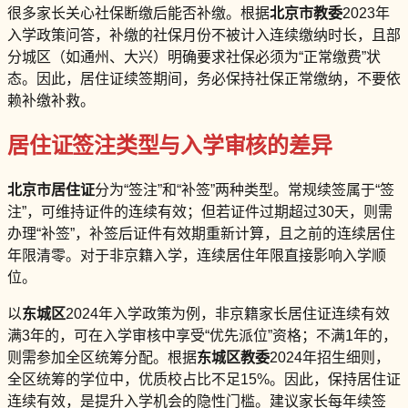
很多家长关心社保断缴后能否补缴。根据
北京市教委
2023年
入学政策问答，补缴的社保月份不被计入连续缴纳时长，且部
分城区（如通州、大兴）明确要求社保必须为“正常缴费”状
态。因此，居住证续签期间，务必保持社保正常缴纳，不要依
赖补缴补救。
居住证签注类型与入学审核的差异
北京市居住证
分为“签注”和“补签”两种类型。常规续签属于“签
注”，可维持证件的连续有效；但若证件过期超过30天，则需
办理“补签”，补签后证件有效期重新计算，且之前的连续居住
年限清零。对于非京籍入学，连续居住年限直接影响入学顺
位。
以
东城区
2024年入学政策为例，非京籍家长居住证连续有效
满3年的，可在入学审核中享受“优先派位”资格；不满1年的，
则需参加全区统筹分配。根据
东城区教委
2024年招生细则，
全区统筹的学位中，优质校占比不足15%。因此，保持居住证
连续有效，是提升入学机会的隐性门槛。建议家长每年续签