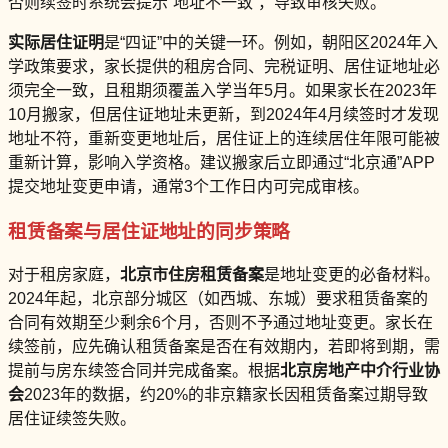
否则续签时系统会提示“地址不一致”，导致审核失败。
实际居住证明
是“四证”中的关键一环。例如，朝阳区2024年入
学政策要求，家长提供的租房合同、完税证明、居住证地址必
须完全一致，且租期须覆盖入学当年5月。如果家长在2023年
10月搬家，但居住证地址未更新，到2024年4月续签时才发现
地址不符，重新变更地址后，居住证上的连续居住年限可能被
重新计算，影响入学资格。建议搬家后立即通过“北京通”APP
提交地址变更申请，通常3个工作日内可完成审核。
租赁备案与居住证地址的同步策略
对于租房家庭，
北京市住房租赁备案
是地址变更的必备材料。
2024年起，北京部分城区（如西城、东城）要求租赁备案的
合同有效期至少剩余6个月，否则不予通过地址变更。家长在
续签前，应先确认租赁备案是否在有效期内，若即将到期，需
提前与房东续签合同并完成备案。根据
北京房地产中介行业协
会
2023年的数据，约20%的非京籍家长因租赁备案过期导致
居住证续签失败。