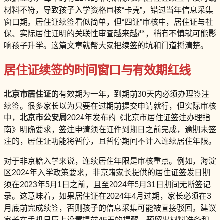
材料不符，导致孩子入学资格审核“卡壳”，错过当年信息采集
窗口期。居住证续签看似简单，但“四证”审核中，居住证与社
保、实际居住证明的关联性审查越来越严，稍有不慎就可能影
响孩子升学。这篇文章就帮大家把续签的坑和门道捋清楚。
居住证续签的时间窗口与有效期红线
北京市居住证
的有效期为一年，到期前30天内必须办理签注
续签。很多家长以为只要在过期前提交申请就行，但实际审核
中，
北京市公安局
2024年发布的《北京市居住证签注办理指
南》明确要求，签注申请须在证件到期日之前完成，逾期未签
注的，居住证功能将暂停，且暂停期间不计入连续居住年限。
对于非京籍入学来说，连续居住年限是审核重点。例如，海淀
区2024年入学政策要求，非京籍家长提供的居住证签发日期
须在2023年5月1日之前，且至2024年5月31日期间无断签记
录。这意味着，如果居住证在2024年4月过期，家长必须在3
月底前完成续签，否则孩子的信息采集可能被直接驳回。建议
家长在手机日历上设置提前45天的提醒，预留出材料准备和