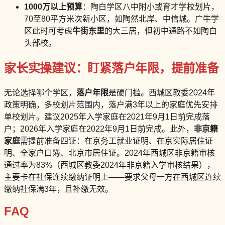
1000万以上预算
：陶白学区八中附小或育才学校划片，
70至80平方米次新小区，如陶然北岸、中信城。广牛学
区此时可考虑
牛街东里
的大三居，但初中通路不如陶白
头部校。
家长实操建议：盯紧落户年限，提前准备
无论选择哪个学区，
落户年限
是硬门槛。西城区教委2024年
政策明确，多校划片范围内，落户满3年以上的家庭优先安排
单校划片。建议2025年入学家庭在2021年9月1日前完成落
户；2026年入学家庭在2022年9月1日前完成。此外，
非京籍
家庭
需提前准备四证：在京务工就业证明、在京实际居住证
明、全家户口簿、北京市居住证。2024年西城区非京籍审核
通过率为83%（西城区教委2024年非京籍入学审核结果），
主要卡在社保连续缴纳证明上——要求父母一方在西城区连续
缴纳社保满3年，且补缴无效。
FAQ