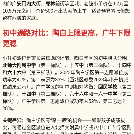
内的
广安门内大街
、
枣林前街
等区域，老破小单价在9.2万至
10.5万元之间，总价500万出头就能上车，适合预算紧张但想
留在西城的家庭。
初中通路对比：陶白上限更高，广牛下限
更稳
小升初派位是家长最焦虑的环节。陶白学区的初中梯队分明：
北师大附属中学
（第一梯队）、
十五中
（第二梯队）、
十四中
和
六十六中
（第三梯队）。2023年陶白学区第一志愿派位成
功率为41%，第二志愿为33%（西城区教委2023年小升初派
位结果公示）。广牛学区的初中则相对均衡：
回民学校
（第二
梯队）、
十四中
（第三梯队）、
六十六中
和
一六一中学
（第三
梯队）。广牛学区第一志愿派位成功率为52%，第二志愿为
28%。
关键差异
：陶白学区有“赌一把”的机会——如果孩子成绩拔
尖，可通过全区派位进入北师大附属中学或八中；广牛学区则