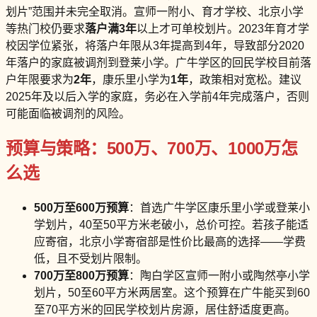
划片”范围并未完全取消。宣师一附小、育才学校、北京小学
等热门校仍要求
落户满3年
以上才可单校划片。2023年育才学
校因学位紧张，将落户年限从3年提高到4年，导致部分2020
年落户的家庭被调剂到登莱小学。广牛学区的回民学校目前落
户年限要求为
2年
，康乐里小学为
1年
，政策相对宽松。建议
2025年及以后入学的家庭，务必在入学前4年完成落户，否则
可能面临被调剂的风险。
预算与策略：500万、700万、1000万怎
么选
500万至600万预算
：首选广牛学区康乐里小学或登莱小
学划片，40至50平方米老破小，总价可控。若孩子能适
应寄宿，北京小学寄宿部是性价比最高的选择——学费
低，且不受划片限制。
700万至800万预算
：陶白学区宣师一附小或陶然亭小学
划片，50至60平方米两居室。这个预算在广牛能买到60
至70平方米的回民学校划片房源，居住舒适度更高。