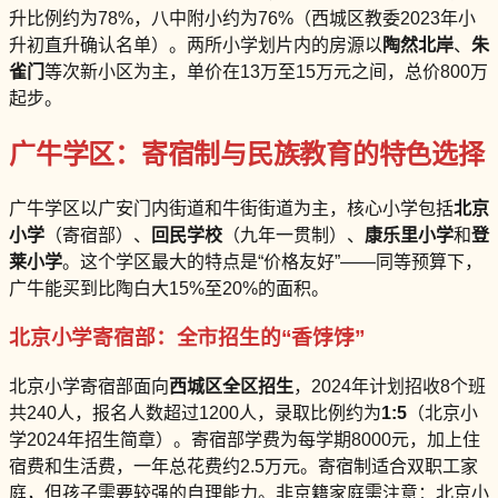
升比例约为78%，八中附小约为76%（西城区教委2023年小
升初直升确认名单）。两所小学划片内的房源以
陶然北岸
、
朱
雀门
等次新小区为主，单价在13万至15万元之间，总价800万
起步。
广牛学区：寄宿制与民族教育的特色选择
广牛学区以广安门内街道和牛街街道为主，核心小学包括
北京
小学
（寄宿部）、
回民学校
（九年一贯制）、
康乐里小学
和
登
莱小学
。这个学区最大的特点是“价格友好”——同等预算下，
广牛能买到比陶白大15%至20%的面积。
北京小学寄宿部：全市招生的“香饽饽”
北京小学寄宿部面向
西城区全区招生
，2024年计划招收8个班
共240人，报名人数超过1200人，录取比例约为
1:5
（北京小
学2024年招生简章）。寄宿部学费为每学期8000元，加上住
宿费和生活费，一年总花费约2.5万元。寄宿制适合双职工家
庭，但孩子需要较强的自理能力。非京籍家庭需注意：北京小