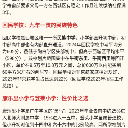
学寄宿部要求父母一方在西城区有稳定工作且连续缴纳社保满
3年。
回民学校：九年一贯的民族特色
回民学校是西城区唯一一所
民族中学
，小学部直升初中部，初
中部高中部也有内部直升通道。2024年回民学校中考平均分
为605分，虽低于陶白学区头部初中，但高于西城区平均水平
（598分）。该校划片范围集中在
牛街东里
、
牛街西里
等回迁
小区，单价在9.5万至10.8万元之间，总价600万以内能买到
60平方米左右的两居室。回民学校对非京籍家庭相对友好，
2023年非京籍学生占比达到22%（回民学校2023年招生工作
总结）。
康乐里小学与登莱小学：性价比之选
康乐里小学是广牛学区的“黑马”，2023年毕业去向中约25%进
入北师大附属中学，15%进入十五中。登莱小学虽属普通校，
但小升初派位到
十四中
和
六十六中
的比例较高。两所学校划片