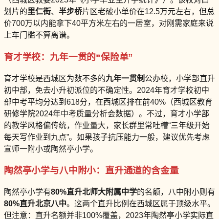
划片的
里仁街
、
半步桥
片区老破小单价在12.5万元左右，但总
价700万以内能拿下40平方米左右的一居室，对刚需家庭来说
上车门槛不算离谱。
育才学校：九年一贯的“保险单”
育才学校是西城区为数不多的
九年一贯制
公办校，小学部直升
初中部，免去小升初派位的不确定性。2024年育才学校初中
部中考平均分达到618分，在西城区排在前40%（西城区教育
研修学院2024年中考质量分析会数据）。不过，育才小学部
的教学风格偏传统，作业量大，家长群里常吐槽“三年级开始
每天写作业到九点”。如果孩子抗压能力一般，建议优先考虑
宣师一附小或陶然亭小学。
陶然亭小学与八中附小：直升通道的含金量
陶然亭小学有
80%直升北师大附属中学
的名额，八中附小则有
80%直升北京八中
。这两个直升比例在西城区属于顶级水平。
但注意：直升名额并非100%覆盖，2023年陶然亭小学实际直