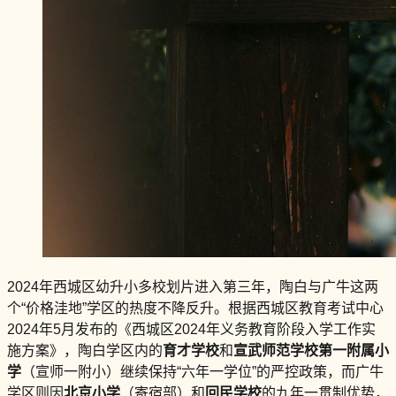
2024年西城区幼升小多校划片进入第三年，陶白与广牛这两
个“价格洼地”学区的热度不降反升。根据西城区教育考试中心
2024年5月发布的《西城区2024年义务教育阶段入学工作实
施方案》，陶白学区内的
育才学校
和
宣武师范学校第一附属小
学
（宣师一附小）继续保持“六年一学位”的严控政策，而广牛
学区则因
北京小学
（寄宿部）和
回民学校
的九年一贯制优势，