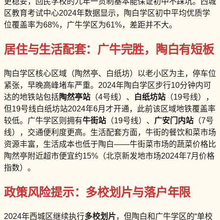
更稳妥，回民学校的九年一贯制基本能保证初中不踩坑。西城
区教育考试中心2024年数据显示，陶白学区初中平均优质学
位覆盖率为68%，广牛学区为61%，差距并不大。
居住与生活配套：广牛完胜，陶白有短板
陶白学区核心区域（陶然亭、白纸坊）以老小区为主，停车位
紧张，早晚高峰堵车严重。2024年陶白学区步行10分钟内可
达的地铁站包括
陶然亭站
（4号线）、
白纸坊站
（19号线），
但19号线白纸坊站2024年6月才开通，此前该区域地铁覆盖率
较低。广牛学区则拥有
牛街站
（19号线）、
广安门内站
（7号
线），交通便利度更高。生活配套方面，牛街的餐饮和菜市场
资源丰富，生活成本也低于陶白——牛街菜市场的蔬菜价格比
陶然亭附近超市便宜约15%（北京新发地市场2024年7月价格
指数）。
政策风险提示：多校划片与落户年限
2024年西城区继续执行
多校划片
，但陶白和广牛学区的“单校