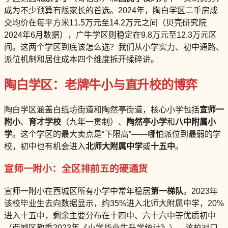
成为不少预算有限家长的首选。2024年，陶白学区二手房成
交均价在每平方米11.5万元至14.2万元之间（贝壳研究院
2024年6月数据），广牛学区则稳定在9.8万元至12.3万元区
间。这两个学区到底该怎么选？我们从小学实力、初中通路、
派位机制和居住成本四个维度拆开揉碎讲。
陶白学区：老牌牛小与直升校的博弈
陶白学区涵盖白纸坊街道和陶然亭街道，核心小学包括
宣师一
附小
、
育才学校
（九年一贯制）、
陶然亭小学
和
八中附属小
学
。这个学区的最大卖点是“下限高”——哪怕派位到最弱的学
校，初中也有机会进入
北师大附属中学
或
十五中
。
宣师一附小：全区排前五的硬通货
宣师一附小在西城区所有小学中常年稳居
第一梯队
。2023年
该校毕业生去向数据显示，约35%进入北师大附属中学，20%
进入十五中，剩余主要分布在十四中、六十六中等优质初中
（西城区教委2023年《小学毕业生升学统计》）。该校对口