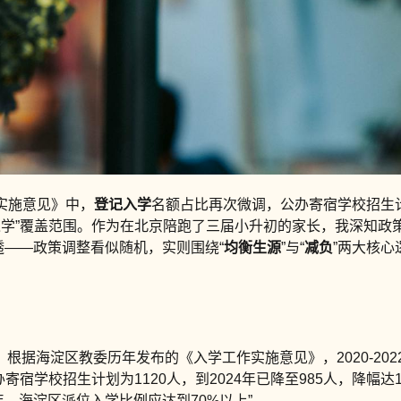
作实施意见》中，
登记入学
名额占比再次微调，公办寄宿学校招生计
派位入学”覆盖范围。作为在北京陪跑了三届小升初的家长，我深知
摸透——政策调整看似随机，实则围绕“
均衡生源
”与“
减负
”两大核
。根据海淀区教委历年发布的《入学工作实施意见》，2020-202
公办寄宿学校招生计划为1120人，到2024年已降至985人，降
年，海淀区派位入学比例应达到70%以上”。