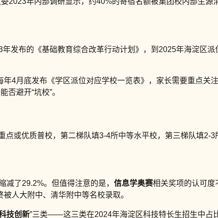
委2023年内部调研显示，约40%的寄宿名额被集团校内部生
3年发布的《基础教育综合改革行动计划》，到2025年海淀区派位
。
每年4月底发布《学区派位对应学校一览表》，家长需要重点关注“
能否避开“坑校”。
所区重点或优质普校，第二梯队填3-4所中等水平校，第三梯队填2
人缩减了29.2%。但值得注意的是，
信息学奥赛
相关奖项的认可度
终被人大附中、清华附中等名校录取。
科技创新
”三类——这三类在2024年海淀区科技特长生招生中占比