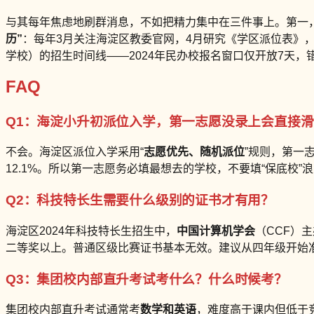
与其每年焦虑地刷群消息，不如把精力集中在三件事上。第一
历”
：每年3月关注海淀区教委官网，4月研究《学区派位表》，
学校）的招生时间线——2024年民办校报名窗口仅开放7天，
FAQ
Q1：海淀小升初派位入学，第一志愿没录上会直接
不会。海淀区派位入学采用“
志愿优先、随机派位
”规则，第一
12.1%。所以第一志愿务必填最想去的学校，不要填“保底校”
Q2：科技特长生需要什么级别的证书才有用？
海淀区2024年科技特长生招生中，
中国计算机学会
（CCF）
二等奖以上。普通区级比赛证书基本无效。建议从四年级开始准备C
Q3：集团校内部直升考试考什么？什么时候考？
集团校内部直升考试通常考
数学和英语
，难度高于课内但低于