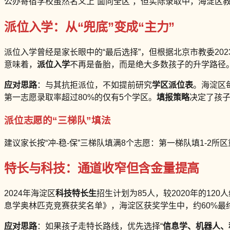
公办寄宿学校虽然名义上“面向全区”，但实际录取中，海淀区教
派位入学：从“兜底”变成“主力”
派位入学曾经是家长眼中的“最后选择”，但根据北京市教委202
意味着，
派位入学
不再是备胎，而是绝大多数孩子的升学路径
应对思路
：与其抗拒派位，不如提前研究
学区派位表
。海淀区
第一志愿录取率超过80%的仅有5个学区。
填报策略
决定了孩子
派位志愿的“三梯队”填法
建议家长按“冲-稳-保”三梯队填满8个志愿：第一梯队填1-2
特长与科技：通道收窄但含金量提高
2024年海淀区
科技特长生
招生计划为85人，较2020年的120
息学奥林匹克竞赛获奖名单》，海淀区获奖学生中，约60%最
应对思路
：如果孩子走特长路线，优先选择“
信息学、机器人、