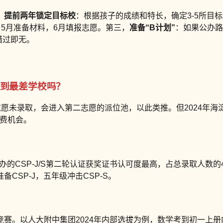
，
提前两年锁定目标校
：根据孩子的成绩和特长，确定3-5所目
5月准备材料，6月填报志愿。第三，
准备“B计划”
：如果公办路
错过即无。
滑到最差学校吗？
志愿未录取，会进入第二志愿的派位池，以此类推。但2024年海
浪费机会。
主办的CSP-J/S第二轮认证获奖证书认可度最高，占总录取人数的
SP-J，五年级冲击CSP-S。
竞赛。以人大附中集团2024年内部选拔为例，数学考到初一上册