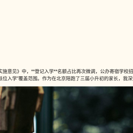
作实施意见》中，**登记入学**名额占比再次微调，公办寄宿学校
扩大“派位入学”覆盖范围。作为在北京陪跑了三届小升初的家长，我