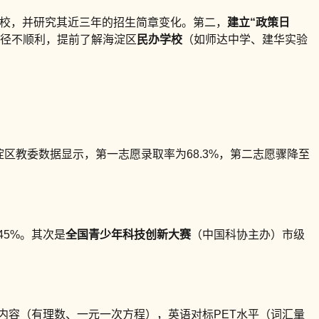
标校，并研究其近三年的招生简章变化。第二，
建立“政策日
径不顺利，提前了解海淀区
民办学校
（如师达中学、建华实验
淀区教委数据显示，第一志愿录取率为68.3%，第二志愿骤降至
45%。其次是
全国青少年科技创新大赛
（中国科协主办）市级
内容（有理数、一元一次方程），英语对标PET水平（词汇量