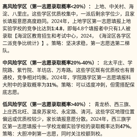
高风险学区（第一志愿录取概率<20%）：
上地、中关村、海
淀、八里庄。这些学区优质校集中，一派后剩余学位少，且家
长填报意愿高度趋同。2024年，上地学区第一志愿填报上地
实验学校的竞争比达到
1:4.8
，即每4.8个填报者中只有1人被
录取【海淀区教育招生和考试中心，2024，《海淀区各学区
二派竞争比统计》】。策略：坚决求稳，第一志愿选第二梯
队。
中风险学区（第一志愿录取概率20%-40%）：
北太平庄、学
院路、紫竹院、羊坊店、万寿路。这些学区既有优质校也有普
通校，竞争相对均衡。2024年，学院路学区第一志愿填报科
大附中的录取概率为
31%
。策略：可以适度冲刺，但需搭配保
底志愿。
低风险学区（第一志愿录取概率>40%）：
青龙桥、西三旗、
上庄西北旺、温泉苏家坨、永定路、清河。这些学区地理位置
偏远或优质校较少，家长填报意愿分散。2024年，西三旗学
区第一志愿填报十一学校龙樾实验学校的录取概率达到
47%
。
策略：大胆冲刺第一志愿，同时关注校额到校。