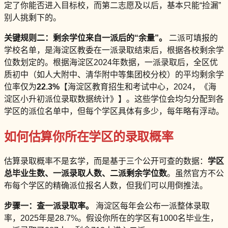
定了你能否进入目标校，而第二志愿及以后，基本只能“捡漏”
别人挑剩下的。
关键规则二：剩余学位来自一派后的“余量”。
二派可填报的
学校名单，是海淀区教委在一派录取结束后，根据各校剩余学
位数划定的。根据海淀区2024年数据，一派录取后，全区优
质初中（如人大附中、清华附中等集团校分校）的平均剩余学
位率仅为
22.3%
【海淀区教育招生和考试中心，2024，《海
淀区小升初派位录取数据统计》】。这些学位会均匀分配到各
学区的派位名单中，但每个学区具体有多少，每年略有浮动。
如何估算你所在学区的录取概率
估算录取概率不是玄学，而是基于三个公开可查的数据：
学区
总毕业生数、一派录取人数、二派剩余学位数
。虽然官方不公
布每个学区的精确派位报名人数，但我们可以用倒推法。
步骤一：查一派录取率。
海淀区每年会公布一派整体录取
率，2025年是28.7%。假设你所在的学区有1000名毕业生，