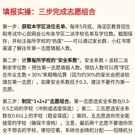
填报实操：三步完成志愿组合
第一步：
获取本学区派位名单
。每年5月底，海淀区教育招生
和考试中心官网会公布各学区二派学校名单及学位数。截图保
存，并标注每所学校的“热度”——可以通过家长群、小红书等
渠道了解往年第一志愿填报人数。
第二步：
计算每所学校的“安全系数”
。安全系数 = 该校二派
剩余学位数 ÷ 预估第一志愿填报人数。预估人数可以用“学区
总毕业生数 × 30%”来粗略估算（因为约30%的家长会把该校
填在第一志愿）。如果安全系数低于0.3，建议不要作为第一
志愿。
第三步：
制定“1+2+2”志愿组合
。第一志愿选安全系数在0.3-
0.5之间的学校（冲刺或适度保底）；第二、三志愿选安全系
数在0.6以上的学校（稳妥保底）；第四、五志愿选你完全能
接受的学校（确保不滑档）。注意，最后两个志愿不要填你完
全不想去的学校，哪怕空着，系统也会随机分配——但随机分