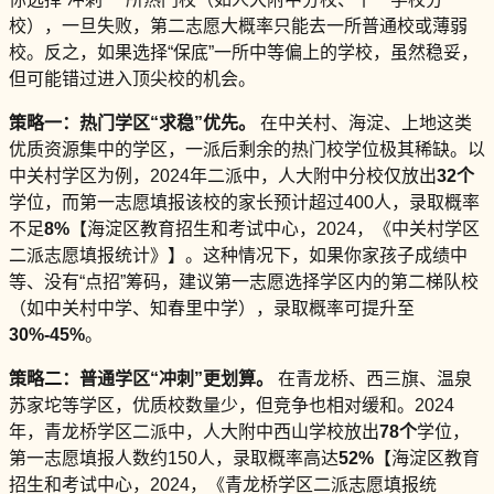
校），一旦失败，第二志愿大概率只能去一所普通校或薄弱
校。反之，如果选择“保底”一所中等偏上的学校，虽然稳妥，
但可能错过进入顶尖校的机会。
策略一：热门学区“求稳”优先。
在中关村、海淀、上地这类
优质资源集中的学区，一派后剩余的热门校学位极其稀缺。以
中关村学区为例，2024年二派中，人大附中分校仅放出
32个
学位，而第一志愿填报该校的家长预计超过400人，录取概率
不足
8%
【海淀区教育招生和考试中心，2024，《中关村学区
二派志愿填报统计》】。这种情况下，如果你家孩子成绩中
等、没有“点招”筹码，建议第一志愿选择学区内的第二梯队校
（如中关村中学、知春里中学），录取概率可提升至
30%-45%
。
策略二：普通学区“冲刺”更划算。
在青龙桥、西三旗、温泉
苏家坨等学区，优质校数量少，但竞争也相对缓和。2024
年，青龙桥学区二派中，人大附中西山学校放出
78个
学位，
第一志愿填报人数约150人，录取概率高达
52%
【海淀区教育
招生和考试中心，2024，《青龙桥学区二派志愿填报统