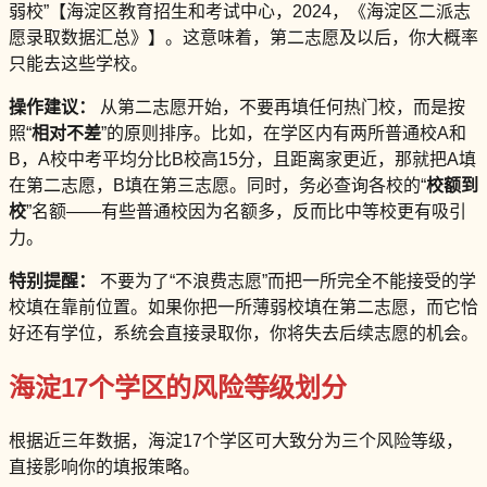
弱校”【海淀区教育招生和考试中心，2024，《海淀区二派志
愿录取数据汇总》】。这意味着，第二志愿及以后，你大概率
只能去这些学校。
操作建议：
从第二志愿开始，不要再填任何热门校，而是按
照“
相对不差
”的原则排序。比如，在学区内有两所普通校A和
B，A校中考平均分比B校高15分，且距离家更近，那就把A填
在第二志愿，B填在第三志愿。同时，务必查询各校的“
校额到
校
”名额——有些普通校因为名额多，反而比中等校更有吸引
力。
特别提醒：
不要为了“不浪费志愿”而把一所完全不能接受的学
校填在靠前位置。如果你把一所薄弱校填在第二志愿，而它恰
好还有学位，系统会直接录取你，你将失去后续志愿的机会。
海淀17个学区的风险等级划分
根据近三年数据，海淀17个学区可大致分为三个风险等级，
直接影响你的填报策略。