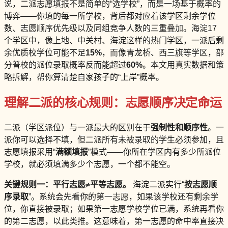
说，二派志愿填报不是简单的“选学校”，而是一场基于概率的
博弈——你填的每一所学校，背后都对应着该学区剩余学位
数、志愿顺序优先级以及同组竞争人数的三重叠加。海淀17
个学区中，像上地、中关村、海淀这样的热门学区，一派后剩
余优质校学位可能不足
15%
，而像青龙桥、西三旗等学区，部
分普校的派位录取概率反而能超过
60%
。本文用真实数据和策
略拆解，帮你算清楚自家孩子的“上岸”概率。
理解二派的核心规则：志愿顺序决定命运
二派（学区派位）与一派最大的区别在于
强制性和顺序性
。一
派你可以选择不填，但二派所有未被录取的学生必须参加，且
志愿填报采用“
满额填报
”模式——你所在学区内有多少所派位
学校，就必须填满多少个志愿，一个都不能空。
关键规则一：平行志愿≠平等志愿。
海淀二派实行“
按志愿顺
序录取
”。系统会先看你的第一志愿，如果该学校还有剩余学
位，你直接被录取；如果第一志愿学校学位已满，系统再看你
的第二志愿，以此类推。这意味着，第一志愿的命中率直接决