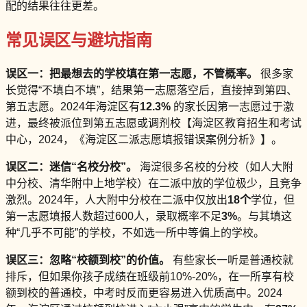
配的结果往往更差。
常见误区与避坑指南
误区一：把最想去的学校填在第一志愿，不管概率。
很多家
长觉得“不填白不填”，结果第一志愿落空后，直接掉到第四、
第五志愿。2024年海淀区有
12.3%
的家长因第一志愿过于激
进，最终被派位到第五志愿或调剂校【海淀区教育招生和考试
中心，2024，《海淀区二派志愿填报错误案例分析》】。
误区二：迷信“名校分校”。
海淀很多名校的分校（如人大附
中分校、清华附中上地学校）在二派中放的学位极少，且竞争
激烈。2024年，人大附中分校在二派中仅放出
18个
学位，但
第一志愿填报人数超过600人，录取概率不足
3%
。与其填这
种“几乎不可能”的学校，不如选一所中等偏上的学校。
误区三：忽略“校额到校”的价值。
有些家长一听是普通校就
排斥，但如果你孩子成绩在班级前10%-20%，在一所享有校
额到校的普通校，中考时反而更容易进入优质高中。2024