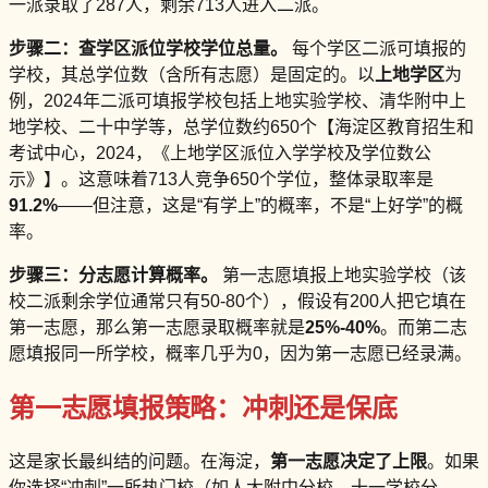
一派录取了287人，剩余713人进入二派。
步骤二：查学区派位学校学位总量。
每个学区二派可填报的
学校，其总学位数（含所有志愿）是固定的。以
上地学区
为
例，2024年二派可填报学校包括上地实验学校、清华附中上
地学校、二十中学等，总学位数约650个【海淀区教育招生和
考试中心，2024，《上地学区派位入学学校及学位数公
示》】。这意味着713人竞争650个学位，整体录取率是
91.2%
——但注意，这是“有学上”的概率，不是“上好学”的概
率。
步骤三：分志愿计算概率。
第一志愿填报上地实验学校（该
校二派剩余学位通常只有50-80个），假设有200人把它填在
第一志愿，那么第一志愿录取概率就是
25%-40%
。而第二志
愿填报同一所学校，概率几乎为0，因为第一志愿已经录满。
第一志愿填报策略：冲刺还是保底
这是家长最纠结的问题。在海淀，
第一志愿决定了上限
。如果
你选择“冲刺”一所热门校（如人大附中分校、十一学校分