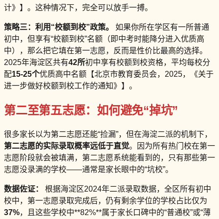
计》】。这种情况下，完全可以放手一搏。
策略三：利用“校额到校”政策。
如果你所在学区有一所普通
初中，但享有“校额到校”名额（即中考时能降分进入优质高
中），那么把它填在第一志愿，反而是性价比最高的选择。
2025年海淀区共有
42所
初中享有校额到校资格，平均每校分
配
15-25个
优质高中名额【北京市教育委员会，2025，《关于
进一步做好校额到校工作的通知》】。
第二至第五志愿：如何避免“掉坑”
很多家长以为第二志愿还能“捡漏”，但在海淀二派的机制下，
第二志愿的实际录取概率远低于直觉
。因为所有热门校在第一
志愿阶段就会被填满，第二志愿系统能看到的，只有那些第一
志愿没录满的学校——通常是家长眼中的“坑校”。
数据佐证：
根据海淀区2024年二派录取数据，全区所有初中
校中，第一志愿录取完成后，仍有剩余学位的学校占比仅为
37%
，且这些学校中**82%**属于家长口碑中的“普通校”或“薄