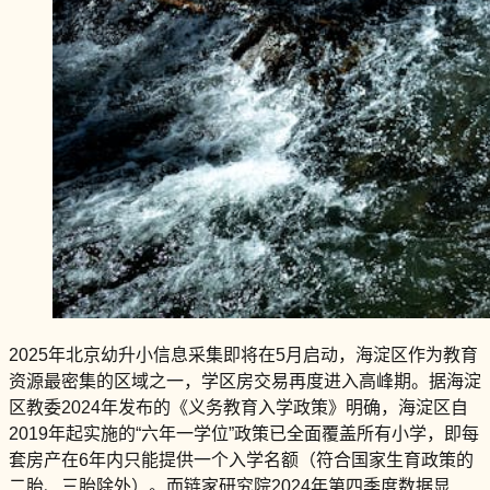
2025年北京幼升小信息采集即将在5月启动，海淀区作为教育
资源最密集的区域之一，学区房交易再度进入高峰期。据海淀
区教委2024年发布的《义务教育入学政策》明确，海淀区自
2019年起实施的“六年一学位”政策已全面覆盖所有小学，即每
套房产在6年内只能提供一个入学名额（符合国家生育政策的
二胎、三胎除外）。而链家研究院2024年第四季度数据显