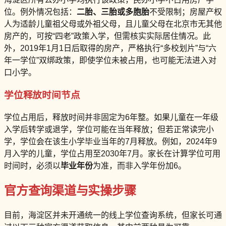
位。例外情况包括：
二胎、三胎或多胞胎
不受限制；房屋产权
人为适龄儿童祖父母或外祖父母，且儿童父母在北京市无其他
房产的，可按“四老”政策入学，但需核实实际居住情况。此
外，2019年1月1日后取得的房产，严格执行“多校划片”与“六
年一学位”双绑政策，即使学位未被占用，也可能无法进入对
口小学。
学位释放时间节点
学位占用后，释放时间并非固定为6年整。如果儿童在一年级
入学后转学或退学，学位可能在当年释放；但若正常读完小
学，学位会在该生小学毕业当年的7月释放。例如，2024年9
月入学的儿童，学位占用至2030年7月。家长在计算学位可用
时间时，必须以
毕业年份
为准，而非入学年份加6。
官方查询渠道与实操步骤
目前，海淀区并未开通统一的线上学位查询系统，但家长可通