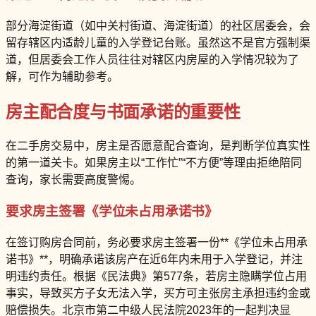
部分海淀街道（如中关村街道、海淀街道）的社区居委会，会
留存辖区内适龄儿童的入学登记台账。虽然这不是官方强制渠
道，但居委会工作人员往往对辖区内房屋的入学情况较为了
解，可作为辅助参考。
房主配合度与书面承诺的重要性
在二手房交易中，房主是否愿意配合查询，是判断学位真实性
的第一道关卡。如果房主以“工作忙”“不方便”等理由拒绝陪同
查询，家长需要高度警惕。
要求房主签署《学位未占用承诺书》
在签订购房合同前，务必要求房主签署一份**《学位未占用承
诺书》**，明确承诺该房产在近6年内未用于入学登记，并注
明违约责任。根据《民法典》第577条，若房主隐瞒学位占用
事实，导致买方子女无法入学，买方可主张房主承担违约金或
赔偿损失。北京市第二中级人民法院2023年的一起判决显