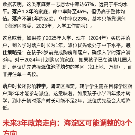
数据表明，这类家庭第一志愿命中率达
67%
，远高于平均水
平。
落户1-3年
的家庭，命中率降至
45%
，但仍高于整体均
值。
落户不满1年
的家庭，命中率仅
23%
，基本只能靠调剂
【海淀区教委，2023年，入学工作简报】。
这意味着，如果孩子2025年入学，现在（2024年）买房并落
户，到入学时落户时长为1年，派位优先级处于中下水平。
最
佳策略
是：在孩子3岁前完成购房和落户，确保入学时落户满
3年。对于2024年计划购房的家庭，如果孩子已在读幼儿园大
班，建议优先选择
派位池子均匀
的学区（如上地、万柳），而
非押注单一名校。
落户时长
还影响
转学
。海淀区规定，转学学生需在目标学区落
户满2年才能参与派位。这意味着，如果孩子小学四年级才转
学，到小升初时落户时长可能不足2年，派位优先级会大幅降
低。
未来3年政策走向：海淀区可能调整的3个
方向