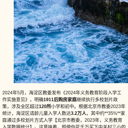
2024年5月，海淀区教委发布《2024年义务教育阶段入学工
作实施意见》，明确
1911后购房家庭
继续执行多校划片政
策，涉及全区超过
120所
小学和初中。根据北京市教委2023年
统计，海淀区适龄儿童入学人数达
3.2万人
，其中约**35%**家
庭通过多校划片方式入学【北京市教委，2023年，义务教育
入学数据统计】。这意味着，即使你花千万买下中关村三小的