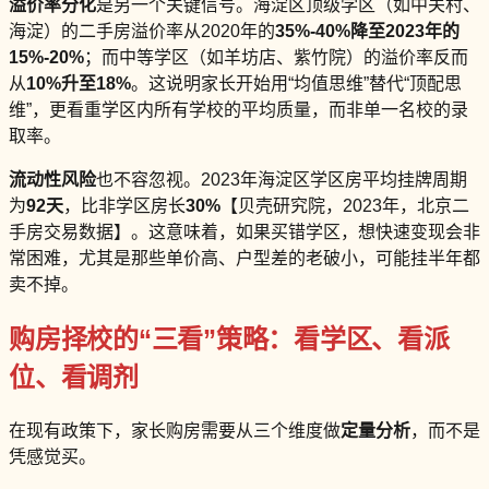
溢价率分化
是另一个关键信号。海淀区顶级学区（如中关村、
海淀）的二手房溢价率从2020年的
35%-40%
降至2023年的
15%-20%
；而中等学区（如羊坊店、紫竹院）的溢价率反而
从
10%
升至
18%
。这说明家长开始用“均值思维”替代“顶配思
维”，更看重学区内所有学校的平均质量，而非单一名校的录
取率。
流动性风险
也不容忽视。2023年海淀区学区房平均挂牌周期
为
92天
，比非学区房长
30%
【贝壳研究院，2023年，北京二
手房交易数据】。这意味着，如果买错学区，想快速变现会非
常困难，尤其是那些单价高、户型差的老破小，可能挂半年都
卖不掉。
购房择校的“三看”策略：看学区、看派
位、看调剂
在现有政策下，家长购房需要从三个维度做
定量分析
，而不是
凭感觉买。