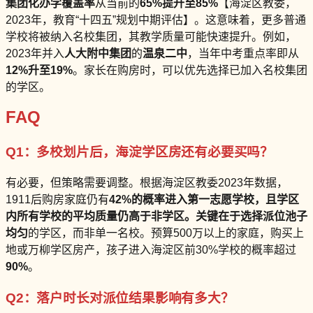
集团化办学覆盖率
从当前的
65%
提升至
85%
【海淀区教委，
2023年，教育“十四五”规划中期评估】。这意味着，更多普通
学校将被纳入名校集团，其教学质量可能快速提升。例如，
2023年并入
人大附中集团
的
温泉二中
，当年中考重点率即从
12%
升至
19%
。家长在购房时，可以优先选择已加入名校集团
的学区。
FAQ
Q1：多校划片后，海淀学区房还有必要买吗？
有必要，但策略需要调整。根据海淀区教委2023年数据，
1911后购房家庭仍有
42%
的概率进入第一志愿学校，且学区
内所有学校的平均质量仍高于非学区。关键在于选择
派位池子
均匀
的学区，而非单一名校。预算500万以上的家庭，购买上
地或万柳学区房产，孩子进入海淀区前30%学校的概率超过
90%
。
Q2：落户时长对派位结果影响有多大？