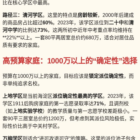
比在核心学区中最高。
路径三：清河学区
。这里的特点是
房龄较新
，2000年后建成
的商品房占比超过
60%
。2023年，该学区派位到
二十中
和
清
河中学
的比例达
73%
，这两所初中近年中考重点率均维持在
**22%**以上。一套80平两居室总价约680万，适合对居住品
质有要求的家庭。
高预算家庭：1000万以上的“确定性”选择
预算在1000万以上的家庭，目标应该是
锁定派位确定性
，而
非单纯追求名校。
上地学区
是当前海淀区
派位确定性最高的学区
。2023年，该
学区1911后购房家庭的第一志愿录取率达
71%
，且调剂校
（如
上地实验学校
）的教学质量与第一志愿学校差距极小。一
套90平三居室总价约1200万，但考虑到其派位风险极低，实
际性价比高于中关村学区。
万柳学区
则适合“进可攻退可守”的策略。这里的派位池子包含