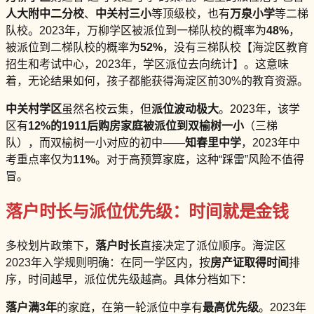
人大附中二分校
、
中关村三小
等顶级校，也有
万泉小学
等二梯
队校。2023年，万柳学区被派位到一梯队校的概率为
48%
，
被派位到二梯队校的概率为
52%
，没有三梯队校【海淀区教育
招生和考试中心，2023年，学区派位去向统计】。这意味
着，无论结果如何，孩子都能获得海淀区前30%的教育资源。
中关村学区
虽然名校云集，但
派位波动极大
。2023年，该学
区有
12%
的1911后购房家庭被派位到
双榆树一小
（三梯
队），而双榆树一小对应的初中——
知春里中学
，2023年中
考重点率仅为
11%
。对于高预算家庭，这种“踩雷”风险不值得
冒。
落户时长与派位优先级：时间就是金钱
多校划片政策下，
落户时长
直接决定了派位顺序。海淀区
2023年入学规则明确：在同一学区内，按
房产证取得时间
排
序，时间越早，派位优先级越高。具体分档如下：
落户满3年
的家庭，在第一轮派位中享有
最高优先级
。2023年