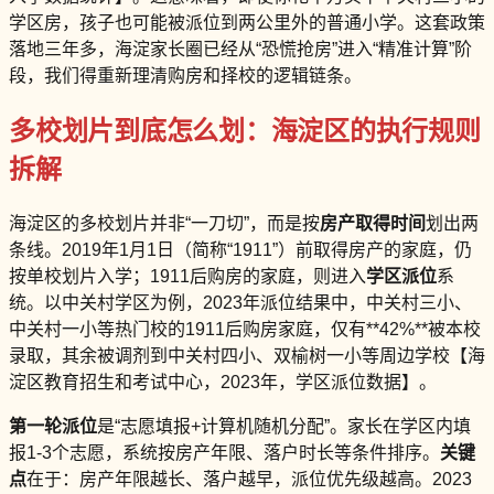
学区房，孩子也可能被派位到两公里外的普通小学。这套政策
落地三年多，海淀家长圈已经从“恐慌抢房”进入“精准计算”阶
段，我们得重新理清购房和择校的逻辑链条。
多校划片到底怎么划：海淀区的执行规则
拆解
海淀区的多校划片并非“一刀切”，而是按
房产取得时间
划出两
条线。2019年1月1日（简称“1911”）前取得房产的家庭，仍
按单校划片入学；1911后购房的家庭，则进入
学区派位
系
统。以中关村学区为例，2023年派位结果中，中关村三小、
中关村一小等热门校的1911后购房家庭，仅有**42%**被本校
录取，其余被调剂到中关村四小、双榆树一小等周边学校【海
淀区教育招生和考试中心，2023年，学区派位数据】。
第一轮派位
是“志愿填报+计算机随机分配”。家长在学区内填
报1-3个志愿，系统按房产年限、落户时长等条件排序。
关键
点
在于：房产年限越长、落户越早，派位优先级越高。2023