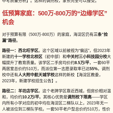
中考质量分析】。这样的调剂校，家长完全可以接受。
低预算家庭：500万-800万的“边缘学区”
机会
对于预算有限（500万-800万）的家庭，海淀区仍有
三条“捡
漏”路径
。
路径一：西北旺学区
。这个区域以前被视为“偏远”，但2023年
新建的
十一学校北校区
（初中部）和
中关村三小科技园分校
大
幅提升了教育质量。该学区二手房均价约
8.5万/平
，一套60平
两居室总价约510万，而派位第一志愿录取率已达
55%
，调剂
校中还有
人大附中航天城学校
这样的新校【海淀区教委，
2023年，新建学校招生公告】。
路径二：羊坊店学区
。这个老牌学区靠近西城，但房价相对温
和，均价约
10.2万/平
。其核心优势是
调剂校下限高
——学区
内所有小学对应的初中均在海淀区二梯队以上，2023年无一
人被派位到三梯队学校。一套50平老户型总价约510万，性价