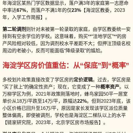
年海淀区某热门学区数据显示，落户满3年的家庭第一志愿命
中率达
67%
，而落户不满1年的仅
23%
【海淀区教委，2023
年，入学工作简报】。
第二轮调剂
则针对未被第一轮录取的家庭，由学区教委统一安
排到有空余学位的学校。这意味着，购买**“洼地学区”**的房
产风险相对较低，因为调剂校水平差距不大；但押注顶级名校
周边的老破小，反而可能面临“降级录取”的尴尬。
海淀学区房价值重估：从“保底”到“概率”
多校划片政策直接改变了学区房的
定价逻辑
。过去，学区房是
“买了就上”的确定性资产；现在，它变成了一种
概率资产
。以
万柳学区为例，2021年政策刚落地时，蜂鸟家园50平一居室
单价从18万/平跌至14万/平，跌幅达
22%
。但到2023年底，该
小区价格已回升至16万/平，原因是家长发现该学区派位质量
整体偏高，即使被调剂，学校也是海淀区二梯队以上的水平
【链家研究院，2023年，北京学区房市场报告】。