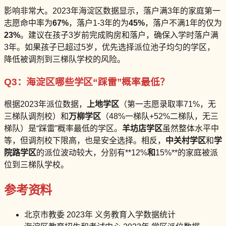
影响非常大。2023年海淀区数据显示，落户满3年的家庭第一
志愿命中率为
67%
，落户1-3年的为
45%
，落户不满1年的仅为
23%
。建议在孩子3岁前完成购房和落户，确保入学时落户满
3年。如果孩子已超过5岁，优先选择派位池子均匀的学区，
降低被调剂到三梯队学校的风险。
Q3：海淀区哪些学区“踩雷”概率最低？
根据2023年派位数据，
上地学区
（第一志愿录取率71%，无
三梯队调剂校）和
万柳学区
（48%一梯队+52%二梯队，无三
梯队）是“踩雷”概率最低的学区。
羊坊店学区
虽然整体水平中
等，但调剂校下限高，也是安全选择。相反，
中关村学区
和
学
院路学区
的派位波动较大，分别有**12%
和
15%**的家庭被派
位到三梯队学校。
参考资料
北京市教委 2023年 义务教育入学数据统计