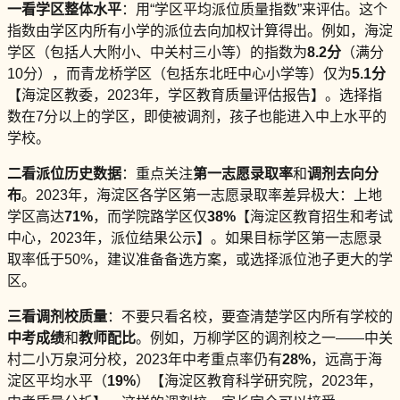
一看学区整体水平
：用“学区平均派位质量指数”来评估。这个
指数由学区内所有小学的派位去向加权计算得出。例如，海淀
学区（包括人大附小、中关村三小等）的指数为
8.2分
（满分
10分），而青龙桥学区（包括东北旺中心小学等）仅为
5.1分
【海淀区教委，2023年，学区教育质量评估报告】。选择指
数在7分以上的学区，即使被调剂，孩子也能进入中上水平的
学校。
二看派位历史数据
：重点关注
第一志愿录取率
和
调剂去向分
布
。2023年，海淀区各学区第一志愿录取率差异极大：上地
学区高达
71%
，而学院路学区仅
38%
【海淀区教育招生和考试
中心，2023年，派位结果公示】。如果目标学区第一志愿录
取率低于50%，建议准备备选方案，或选择派位池子更大的学
区。
三看调剂校质量
：不要只看名校，要查清楚学区内所有学校的
中考成绩
和
教师配比
。例如，万柳学区的调剂校之一——中关
村二小万泉河分校，2023年中考重点率仍有
28%
，远高于海
淀区平均水平（
19%
）【海淀区教育科学研究院，2023年，