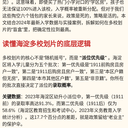
见）。这意味着，即使买了热门小学对口的“学区房”，孩子也
无法保证100%进入该校，入学概率被重新分配。但对于我们
这些掏空六个钱包的家长来说，政策是死的，策略是活的。本
文结合2024年最新入学数据与实操案例，拆解如何在多校划
片的“盲盒”里，把确定性拉到最高。
读懂海淀多校划片的底层逻辑
多校划片的核心不是“随机摇号”，而是
“派位优先级”
。海淀
区将入学儿童分为五个批次：第一优先级是“1911前购房且房
户一致”，第二是“1911后购房且房户一致”，第三是“本区户籍
但无房”，第四是“本市其他区户籍”，第五是“非京籍”。你所在
的批次直接决定了派位的
录取概率
。
关键数据
：2023年海淀区幼升小派位中，第一优先级（1911
前）的录取率高达91.3%，而第二优先级（1911后）仅为
58.6%（海淀区教育招生和考试中心，2023年义务教育入学
统计分析）。这17.7个百分点的差距，就是政策留给“老业主”
的保护伞。