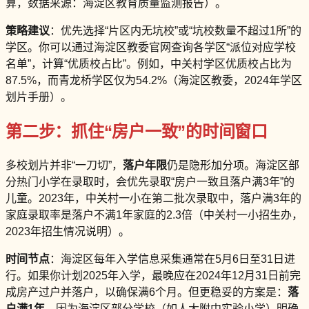
算，数据来源：海淀区教育质量监测报告）。
策略建议
：优先选择“片区内无坑校”或“坑校数量不超过1所”的
学区。你可以通过海淀区教委官网查询各学区“派位对应学校
名单”，计算“优质校占比”。例如，中关村学区优质校占比为
87.5%，而青龙桥学区仅为54.2%（海淀区教委，2024年学区
划片手册）。
第二步：抓住“房户一致”的时间窗口
多校划片并非“一刀切”，
落户年限
仍是隐形加分项。海淀区部
分热门小学在录取时，会优先录取“房户一致且落户满3年”的
儿童。2023年，中关村一小在第二批次录取中，落户满3年的
家庭录取率是落户不满1年家庭的2.3倍（中关村一小招生办，
2023年招生情况说明）。
时间节点
：海淀区每年入学信息采集通常在5月6日至31日进
行。如果你计划2025年入学，最晚应在2024年12月31日前完
成房产过户并落户，以确保满6个月。但更稳妥的方案是：
落
户满1年
，因为海淀区部分学校（如人大附中实验小学）明确