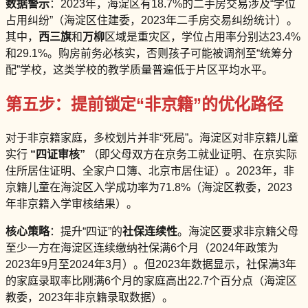
数据警示
：2023年，海淀区有18.7%的二手房交易涉及“学位
占用纠纷”（海淀区住建委，2023年二手房交易纠纷统计）。
其中，
西三旗
和
万柳
区域是重灾区，学位占用率分别达23.4%
和29.1%。购房前务必核实，否则孩子可能被调剂至“统筹分
配”学校，这类学校的教学质量普遍低于片区平均水平。
第五步：提前锁定“非京籍”的优化路径
对于非京籍家庭，多校划片并非“死局”。海淀区对非京籍儿童
实行
“四证审核”
（即父母双方在京务工就业证明、在京实际
住所居住证明、全家户口簿、北京市居住证）。2023年，非
京籍儿童在海淀区入学成功率为71.8%（海淀区教委，2023
年非京籍入学审核结果）。
核心策略
：提升“四证”的
社保连续性
。海淀区要求非京籍父母
至少一方在海淀区连续缴纳社保满6个月（2024年政策为
2023年9月至2024年3月）。但2023年数据显示，社保满3年
的家庭录取率比刚满6个月的家庭高出22.7个百分点（海淀区
教委，2023年非京籍录取数据）。