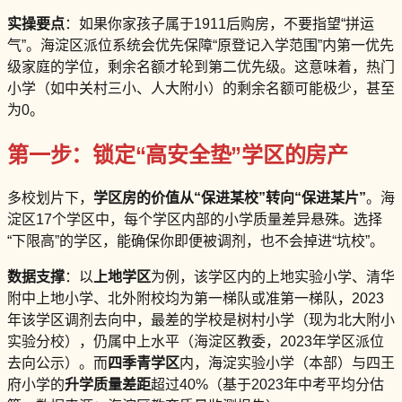
实操要点
：如果你家孩子属于1911后购房，不要指望“拼运
气”。海淀区派位系统会优先保障“原登记入学范围”内第一优先
级家庭的学位，剩余名额才轮到第二优先级。这意味着，热门
小学（如中关村三小、人大附小）的剩余名额可能极少，甚至
为0。
第一步：锁定“高安全垫”学区的房产
多校划片下，
学区房的价值从“保进某校”转向“保进某片”
。海
淀区17个学区中，每个学区内部的小学质量差异悬殊。选择
“下限高”的学区，能确保你即便被调剂，也不会掉进“坑校”。
数据支撑
：以
上地学区
为例，该学区内的上地实验小学、清华
附中上地小学、北外附校均为第一梯队或准第一梯队，2023
年该学区调剂去向中，最差的学校是树村小学（现为北大附小
实验分校），仍属中上水平（海淀区教委，2023年学区派位
去向公示）。而
四季青学区
内，海淀实验小学（本部）与四王
府小学的
升学质量差距
超过40%（基于2023年中考平均分估