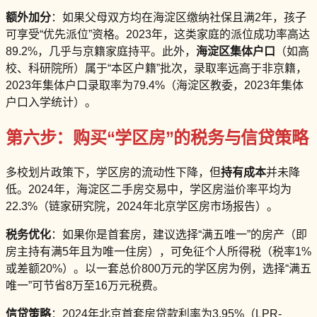
额外加分
：如果父母双方均在海淀区缴纳社保且满2年，孩子
可享受“优先派位”资格。2023年，这类家庭的派位成功率高达
89.2%，几乎与京籍家庭持平。此外，
海淀区集体户口
（如高
校、科研院所）属于“本区户籍”批次，录取率远高于非京籍，
2023年集体户口录取率为79.4%（海淀区教委，2023年集体
户口入学统计）。
第六步：购买“学区房”的税务与信贷策略
多校划片政策下，学区房的流动性下降，但
持有成本
并未降
低。2024年，海淀区二手房交易中，学区房溢价率平均为
22.3%（链家研究院，2024年北京学区房市场报告）。
税务优化
：如果你是首套房，建议选择“满五唯一”的房产（即
房主持有满5年且为唯一住房），可免征个人所得税（税率1%
或差额20%）。以一套总价800万元的学区房为例，选择“满五
唯一”可节省8万至16万元税费。
信贷策略
：2024年北京首套房贷款利率为3.95%（LPR-