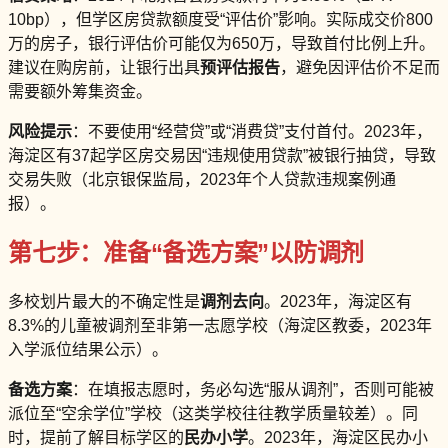
10bp），但学区房贷款额度受“评估价”影响。实际成交价800
万的房子，银行评估价可能仅为650万，导致首付比例上升。
建议在购房前，让银行出具
预评估报告
，避免因评估价不足而
需要额外筹集资金。
风险提示
：不要使用“经营贷”或“消费贷”支付首付。2023年，
海淀区有37起学区房交易因“违规使用贷款”被银行抽贷，导致
交易失败（北京银保监局，2023年个人贷款违规案例通
报）。
第七步：准备“备选方案”以防调剂
多校划片最大的不确定性是
调剂去向
。2023年，海淀区有
8.3%的儿童被调剂至非第一志愿学校（海淀区教委，2023年
入学派位结果公示）。
备选方案
：在填报志愿时，务必勾选“服从调剂”，否则可能被
派位至“空余学位”学校（这类学校往往教学质量较差）。同
时，提前了解目标学区的
民办小学
。2023年，海淀区民办小