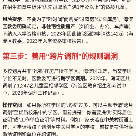
在招生简章中标注“优先录取落户满1年及以上”的适龄儿童。
风险提示
：不要为了“赶时间”而购买“过道房”或“车库房”。海淀
区教委明确规定，
非住宅性质房产
（如商业、办公、车库等）
不纳入入学资格审核，2023年因此被驳回的申请达142起（海
淀区教委，2023年入学资格审核报告）。
第三步：善用“跨片调剂”的规则漏洞
多校划片并非“死锁”在房产所在学区。海淀区规定，当某学区
学位不足时，区教委可进行
跨学区调剂
。2023年，海淀区共
调剂了1,247名儿童至相邻学区（海淀区教育招生和考试中
心，2023年调剂工作记录）。
操作空间
：如果你所在学区的“坑校”过多，可以主动申请“跨片
调剂”至优质校集中的学区。但前提是：你需要提供“实际居住
证明”或“工作单位证明”等材料。例如，家长若在
中关村街道
工
作，可申请将孩子调剂至中关村学区的学校，前提是提供社保
缴纳证明和单位在职证明。