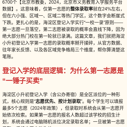
6700个【北京市教委，2024，北京市义务教育入学服务平台
数据】。这意味着，仅第一志愿的
整体录取率
就在24%左右，
但在六小强、区域一、区域二等热门学区，这个数字会断崖式
下跌。更扎心的是，海淀区登记入学实行“一校一录”原则——
第一志愿一旦落空，第二志愿被录取的概率会直线下降，因为
绝大部分热门校在第一轮就已录满。这篇文章，我们就把海淀
小升初登记入学第一志愿的录取概率掰开揉碎，从官方数据、
往年家长反馈、以及各区域竞争格局三个维度，帮你算清楚这
笔账。
登记入学的底层逻辑：为什么第一志愿是
“一锤子买卖”
海淀区小升初登记入学（含公办寄宿）是全区派位的一种形
式，核心规则是“
志愿优先、按计划录取
”。每个学生可以填报
最多5个志愿（2024年政策），但录取时系统会从第一志愿开
始依次检索。如果第一志愿的报名人数超过该学校的招生计
划，系统会通过电脑随机派位决定录取名单；一旦被第一志愿