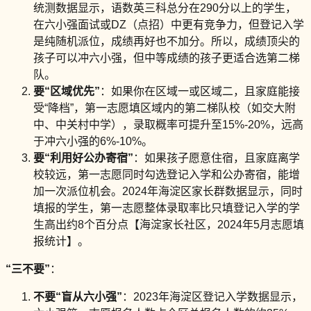
统测数据显示，语数英三科总分在290分以上的学生，
在六小强面试或DZ（点招）中更有竞争力，但登记入学
是纯随机派位，成绩再好也不加分。所以，成绩顶尖的
孩子可以冲六小强，但中等成绩的孩子更适合选第二梯
队。
要“区域优先”
：如果你在区域一或区域二，且家庭能接
受“降档”，第一志愿填区域内的第二梯队校（如交大附
中、中关村中学），录取概率可提升至15%-20%，远高
于冲六小强的6%-10%。
要“利用好公办寄宿”
：如果孩子愿意住宿，且家庭离学
校较远，第一志愿同时勾选登记入学和公办寄宿，能增
加一次派位机会。2024年海淀区家长群数据显示，同时
填报的学生，第一志愿整体录取率比只填登记入学的学
生高出约8个百分点【海淀家长社区，2024年5月志愿填
报统计】。
“三不要”
：
不要“盲从六小强”
：2023年海淀区登记入学数据显示，