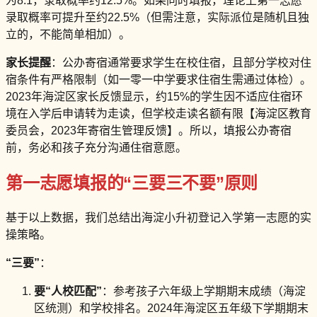
为8:1，录取概率约12.5%。如果同时填报，理论上第一志愿
录取概率可提升至约22.5%（但需注意，实际派位是随机且独
立的，不能简单相加）。
家长提醒
：公办寄宿通常要求学生在校住宿，且部分学校对住
宿条件有严格限制（如一零一中学要求住宿生需通过体检）。
2023年海淀区家长反馈显示，约15%的学生因不适应住宿环
境在入学后申请转为走读，但学校走读名额有限【海淀区教育
委员会，2023年寄宿生管理反馈】。所以，填报公办寄宿
前，务必和孩子充分沟通住宿意愿。
第一志愿填报的“三要三不要”原则
基于以上数据，我们总结出海淀小升初登记入学第一志愿的实
操策略。
“三要”
：
要“人校匹配”
：参考孩子六年级上学期期末成绩（海淀
区统测）和学校排名。2024年海淀区五年级下学期期末