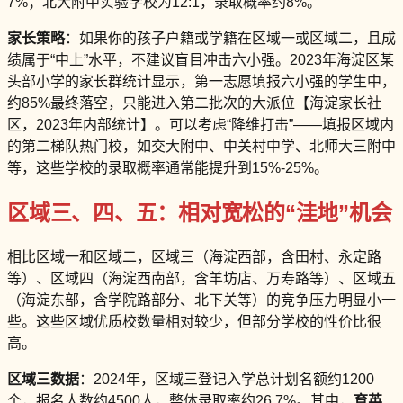
7%；北大附中实验学校为12:1，录取概率约8%。
家长策略
：如果你的孩子户籍或学籍在区域一或区域二，且成
绩属于“中上”水平，不建议盲目冲击六小强。2023年海淀区某
头部小学的家长群统计显示，第一志愿填报六小强的学生中，
约85%最终落空，只能进入第二批次的大派位【海淀家长社
区，2023年内部统计】。可以考虑“降维打击”——填报区域内
的第二梯队热门校，如交大附中、中关村中学、北师大三附中
等，这些学校的录取概率通常能提升到15%-25%。
区域三、四、五：相对宽松的“洼地”机会
相比区域一和区域二，区域三（海淀西部，含田村、永定路
等）、区域四（海淀西南部，含羊坊店、万寿路等）、区域五
（海淀东部，含学院路部分、北下关等）的竞争压力明显小一
些。这些区域优质校数量相对较少，但部分学校的性价比很
高。
区域三数据
：2024年，区域三登记入学总计划名额约1200
个，报名人数约4500人，整体录取率约26.7%。其中，
育英