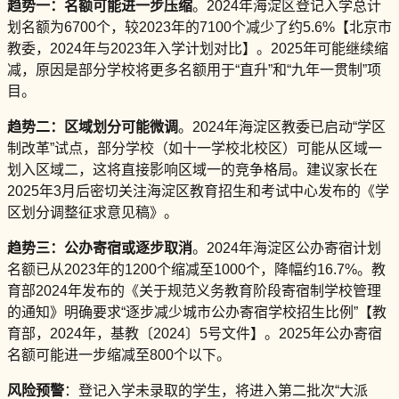
趋势一：名额可能进一步压缩
。2024年海淀区登记入学总计
划名额为6700个，较2023年的7100个减少了约5.6%【北京市
教委，2024年与2023年入学计划对比】。2025年可能继续缩
减，原因是部分学校将更多名额用于“直升”和“九年一贯制”项
目。
趋势二：区域划分可能微调
。2024年海淀区教委已启动“学区
制改革”试点，部分学校（如十一学校北校区）可能从区域一
划入区域二，这将直接影响区域一的竞争格局。建议家长在
2025年3月后密切关注海淀区教育招生和考试中心发布的《学
区划分调整征求意见稿》。
趋势三：公办寄宿或逐步取消
。2024年海淀区公办寄宿计划
名额已从2023年的1200个缩减至1000个，降幅约16.7%。教
育部2024年发布的《关于规范义务教育阶段寄宿制学校管理
的通知》明确要求“逐步减少城市公办寄宿学校招生比例”【教
育部，2024年，基教〔2024〕5号文件】。2025年公办寄宿
名额可能进一步缩减至800个以下。
风险预警
：登记入学未录取的学生，将进入第二批次“大派