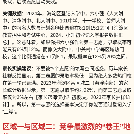
录取，后续志愿自动失效。
关键数据
：2024年，海淀区登记入学中，六小强（人大附
中、清华附中、北大附中、101中学、十一学校、首师大附
中）的报名人数与计划名额比普遍在8:1到15:1之间【海淀区
教育招生和考试中心，2024，小升初登记入学报名数据汇
总】。这意味着，如果你把六小强作为第一志愿，录取概率可
能只有6%到12%。而像交大附中、中关村中学等区域热门
校，这个比例通常在5:1到8:1，录取概率在12%到20%之间。
家长实操建议
：不要被“5个志愿”的填写空间迷惑。历年家长
社群反馈显示，
第二志愿
的录取率极低，因为绝大多数热门校
在第一轮已录满。2023年海淀区某区域二（海淀南部）的家
长统计数据显示，第一志愿录取率约为22%，而第二志愿录取
率仅为3%左右【家长帮海淀小升初板块，2023年家长抽样统
计】。所以，第一志愿的选择基本决定了你能否通过登记入学
“上岸”。
区域一与区域二：竞争最激烈的“卷王”地