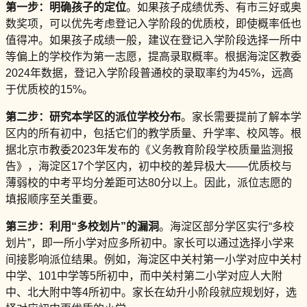
第一步：明确孩子的定位
。如果孩子成绩优秀、有市三好或奥
数奖项，可以优先考虑登记入学阶段的优质校，即使概率低也
值得冲。如果孩子成绩一般，建议在登记入学阶段选择一所中
等偏上的学校作为第一志愿，提高录取概率。根据海淀区教委
2024年数据，登记入学阶段普通校的录取率约为45%，远高
于优质校的15%。
第二步：研究本学区的派位学校分布
。家长需要提前了解本学
区内的所有初中，包括它们的教学质量、升学率、校风等。根
据北京市教委2023年发布的《义务教育阶段学校质量监测报
告》，海淀区17个学区内，初中校的差异极大——优质校与
薄弱校的中考平均分差距可达80分以上。因此，派位志愿的
填报顺序至关重要。
第三步：利用“多校划片”的漏洞
。海淀区部分学区实行“多校
划片”，即一所小学对应多所初中。家长可以通过选择小学来
间接影响派位结果。例如，海淀区中关村第一小学对应中关村
中学、101中学等5所初中，而中关村第二小学对应人大附
中、北大附中等4所初中。家长在幼升小阶段就应规划好，选