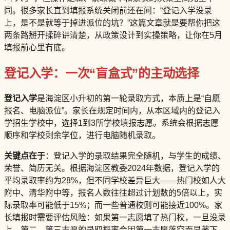
同。很多家长直到填报系统关闭前还在问：“登记入学没录
上，是不是就等于掉进派位的坑？”这篇文章就是要帮你把这
两条路掰开揉碎讲清楚，从政策设计到实操策略，让你在5月
填报前心里有底。
登记入学：一次“盲盒式”的主动选择
登记入学
是海淀区小升初的第一轮录取方式，本质上是“自愿
报名、电脑派位”。家长在规定时间内，从本区域内的登记入
学招生学校中，选择1到3所学校填报志愿。系统会根据志愿
顺序和学校剩余学位，进行电脑随机录取。
关键点在于
：登记入学的录取结果完全随机，与学生的成绩、
荣誉、简历无关。根据海淀区教委2024年数据，登记入学的
平均录取率约为28%，但不同学校差异巨大——热门校如人大
附中、清华附中等，报名人数往往超过计划数的5倍以上，实
际录取率可能低于15%；而一些普通校则可能接近100%。家
长填报时需要评估风险：如果第一志愿填了热门校，一旦没录
上，第二、第三志愿的录取概率会因第一志愿落空而显著下