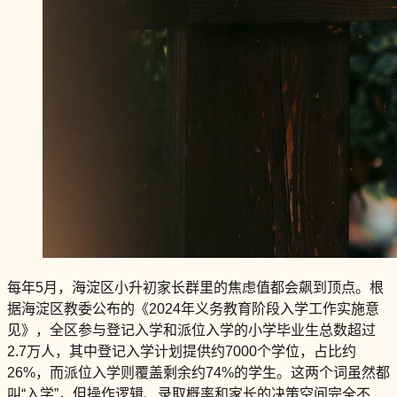
每年5月，海淀区小升初家长群里的焦虑值都会飙到顶点。根
据海淀区教委公布的《2024年义务教育阶段入学工作实施意
见》，全区参与登记入学和派位入学的小学毕业生总数超过
2.7万人，其中登记入学计划提供约7000个学位，占比约
26%，而派位入学则覆盖剩余约74%的学生。这两个词虽然都
叫“入学”，但操作逻辑、录取概率和家长的决策空间完全不