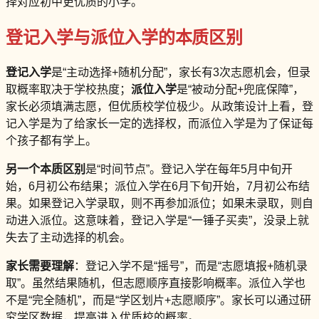
择对应初中更优质的小学。
登记入学与派位入学的本质区别
登记入学
是“主动选择+随机分配”，家长有3次志愿机会，但录
取概率取决于学校热度；
派位入学
是“被动分配+兜底保障”，
家长必须填满志愿，但优质校学位极少。从政策设计上看，登
记入学是为了给家长一定的选择权，而派位入学是为了保证每
个孩子都有学上。
另一个本质区别
是“时间节点”。登记入学在每年5月中旬开
始，6月初公布结果；派位入学在6月下旬开始，7月初公布结
果。如果登记入学录取，则不再参加派位；如果未录取，则自
动进入派位。这意味着，登记入学是“一锤子买卖”，没录上就
失去了主动选择的机会。
家长需要理解
：登记入学不是“摇号”，而是“志愿填报+随机录
取”。虽然结果随机，但志愿顺序直接影响概率。派位入学也
不是“完全随机”，而是“学区划片+志愿顺序”。家长可以通过研
究学区数据，提高进入优质校的概率。