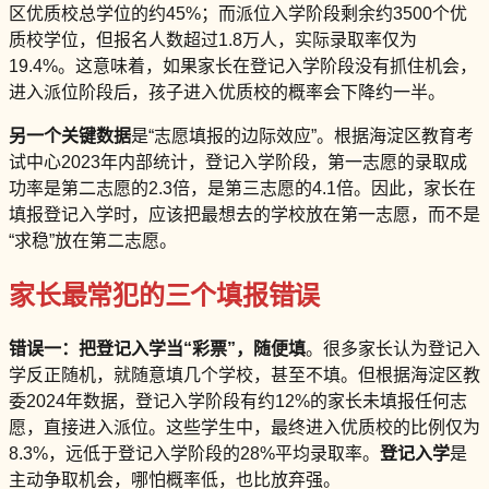
区优质校总学位的约45%；而派位入学阶段剩余约3500个优
质校学位，但报名人数超过1.8万人，实际录取率仅为
19.4%。这意味着，如果家长在登记入学阶段没有抓住机会，
进入派位阶段后，孩子进入优质校的概率会下降约一半。
另一个关键数据
是“志愿填报的边际效应”。根据海淀区教育考
试中心2023年内部统计，登记入学阶段，第一志愿的录取成
功率是第二志愿的2.3倍，是第三志愿的4.1倍。因此，家长在
填报登记入学时，应该把最想去的学校放在第一志愿，而不是
“求稳”放在第二志愿。
家长最常犯的三个填报错误
错误一：把登记入学当“彩票”，随便填
。很多家长认为登记入
学反正随机，就随意填几个学校，甚至不填。但根据海淀区教
委2024年数据，登记入学阶段有约12%的家长未填报任何志
愿，直接进入派位。这些学生中，最终进入优质校的比例仅为
8.3%，远低于登记入学阶段的28%平均录取率。
登记入学
是
主动争取机会，哪怕概率低，也比放弃强。