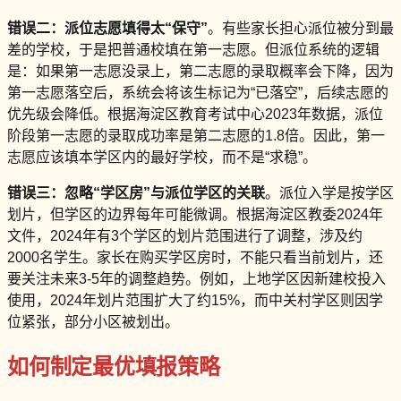
错误二：派位志愿填得太“保守”
。有些家长担心派位被分到最
差的学校，于是把普通校填在第一志愿。但派位系统的逻辑
是：如果第一志愿没录上，第二志愿的录取概率会下降，因为
第一志愿落空后，系统会将该生标记为“已落空”，后续志愿的
优先级会降低。根据海淀区教育考试中心2023年数据，派位
阶段第一志愿的录取成功率是第二志愿的1.8倍。因此，第一
志愿应该填本学区内的最好学校，而不是“求稳”。
错误三：忽略“学区房”与派位学区的关联
。派位入学是按学区
划片，但学区的边界每年可能微调。根据海淀区教委2024年
文件，2024年有3个学区的划片范围进行了调整，涉及约
2000名学生。家长在购买学区房时，不能只看当前划片，还
要关注未来3-5年的调整趋势。例如，上地学区因新建校投入
使用，2024年划片范围扩大了约15%，而中关村学区则因学
位紧张，部分小区被划出。
如何制定最优填报策略