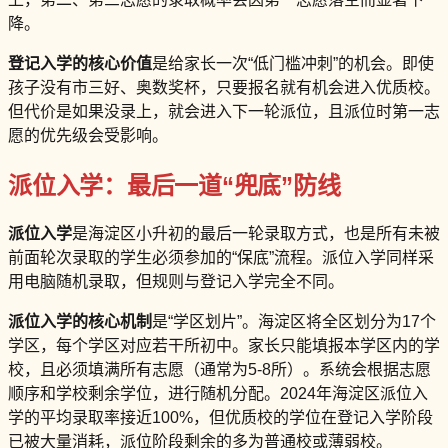
降。
登记入学的核心价值
是给家长一次“低门槛冲刺”的机会。即使
孩子没有市三好、奥数奖杯，只要报名就有机会进入优质校。
但代价是如果没录上，就会进入下一轮派位，且派位时第一志
愿的优先级会受影响。
派位入学：最后一道“兜底”防线
派位入学
是海淀区小升初的最后一轮录取方式，也是所有未被
前面轮次录取的学生必须参加的“保底”流程。派位入学同样采
用电脑随机录取，但规则与登记入学完全不同。
派位入学的核心机制
是“学区划片”。海淀区将全区划分为17个
学区，每个学区对应若干所初中。家长只能填报本学区内的学
校，且必须填满所有志愿（通常为5-8所）。系统会根据志愿
顺序和学校剩余学位，进行随机分配。2024年海淀区派位入
学的平均录取率接近100%，但优质校的学位在登记入学阶段
已被大量消耗，派位阶段剩余的多为普通校或薄弱校。