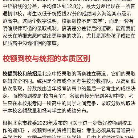
中统招线的分差，平均值达到12.8分，最大分差出现在一所普
通初中校，考生以低于统招线27分的成绩考入海淀某市级示
范高中。这两个数字说明，校额到校不是“玄学”，而是一套有
明确规律可循的录取机制。搞清楚分差背后的逻辑，能帮我们
家长在填报志愿时做出更精准的决策，尤其是那些孩子成绩在
优质高中边缘徘徊的家庭。
校额到校与统招的本质区别
校额到校
和
统招
是北京中招录取的两条独立赛道，它们的录取
逻辑完全不同。统招是全市或全区考生按分数排队，从高到低
依次录取，分数线由当年报考该高中的最后一名考生的成绩决
定。而校额到校是“校内竞争”，名额直接分配到各初中校，考
生只在本校报考同一所高中的同学之间竞争，录取分数线取决
于本校名额数量和报考学生的成绩分布。
根据北京市教委2023年发布的《关于进一步做好校额到校工
作的通知》，校额到校的资格门槛是：考生必须具有普通高中
升学资格、在同一学校连续三年学籍、且中考成绩达到570分