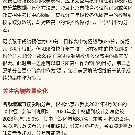
家长在填报校额到校志愿时，应该先查清孩子所在初中校的
历
史分差数据
。具体方法是：登录北京市教育考试院官网或各区
教育招生考试中心网站，查找近三年该校各优质高中的校额到
校录取分数线，与对应高中的统招线做对比，计算出平均分
差。
假设孩子成绩预估为620分，目标高中统招线为635分，统招
录取概率很低。但如果该校往年在孩子所在初中的校额到校平
均分差为18分，那么孩子通过校额到校进入该高中的概率就
很大。此时第一志愿可以填这所高中作为“冲”的目标，第二志
愿填分差更小的高中作为“稳”，第三志愿填统招线低于孩子成
绩的高中作为“保”。
关注名额数量变化
名额增减
直接影响分差。根据北京市教委2024年4月发布的
《中招计划编制说明》，2024年全市校额到校计划总数较
2023年增加5.3%，其中海淀区增加8.7%，东城区增加3.2%。
名额增加意味着竞争可能缓和，分差可能扩大；名额减少则意
味着竞争加剧，分差可能缩小。