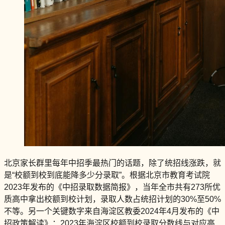
北京家长群里每年中招季最热门的话题，除了统招线涨跌，就
是“校额到校到底能降多少分录取”。根据北京市教育考试院
2023年发布的《中招录取数据简报》，当年全市共有273所优
质高中拿出校额到校计划，录取人数占统招计划的30%至50%
不等。另一个关键数字来自海淀区教委2024年4月发布的《中
招政策解读》：2023年海淀区校额到校录取分数线与对应高