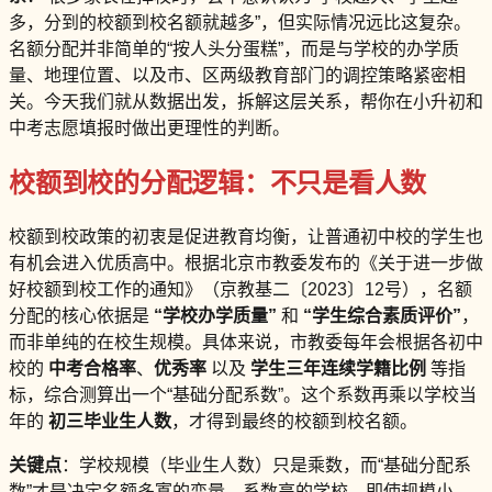
多，分到的校额到校名额就越多”，但实际情况远比这复杂。
名额分配并非简单的“按人头分蛋糕”，而是与学校的办学质
量、地理位置、以及市、区两级教育部门的调控策略紧密相
关。今天我们就从数据出发，拆解这层关系，帮你在小升初和
中考志愿填报时做出更理性的判断。
校额到校的分配逻辑：不只是看人数
校额到校政策的初衷是促进教育均衡，让普通初中校的学生也
有机会进入优质高中。根据北京市教委发布的《关于进一步做
好校额到校工作的通知》（京教基二〔2023〕12号），名额
分配的核心依据是
“学校办学质量”
和
“学生综合素质评价”
，
而非单纯的在校生规模。具体来说，市教委每年会根据各初中
校的
中考合格率
、
优秀率
以及
学生三年连续学籍比例
等指
标，综合测算出一个“基础分配系数”。这个系数再乘以学校当
年的
初三毕业生人数
，才得到最终的校额到校名额。
关键点
：学校规模（毕业生人数）只是乘数，而“基础分配系
数”才是决定名额多寡的变量。系数高的学校，即使规模小，