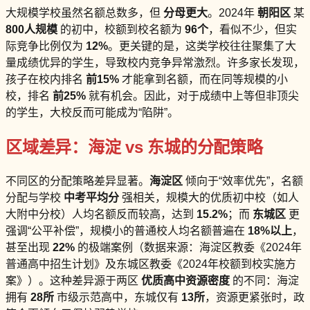
大规模学校虽然名额总数多，但
分母更大
。2024年
朝阳区
某
800人规模
的初中，校额到校名额为
96个
，看似不少，但实
际竞争比例仅为
12%
。更关键的是，这类学校往往聚集了大
量成绩优异的学生，导致校内竞争异常激烈。许多家长发现，
孩子在校内排名
前15%
才能拿到名额，而在同等规模的小
校，排名
前25%
就有机会。因此，对于成绩中上等但非顶尖
的学生，大校反而可能成为“陷阱”。
区域差异：海淀 vs 东城的分配策略
不同区的分配策略差异显著。
海淀区
倾向于“效率优先”，名额
分配与学校
中考平均分
强相关，规模大的优质初中校（如人
大附中分校）人均名额反而较高，达到
15.2%
；而
东城区
更
强调“公平补偿”，规模小的普通校人均名额普遍在
18%以上
，
甚至出现
22%
的极端案例（数据来源：海淀区教委《2024年
普通高中招生计划》及东城区教委《2024年校额到校实施方
案》）。这种差异源于两区
优质高中资源密度
的不同：海淀
拥有
28所
市级示范高中，东城仅有
13所
，资源更紧张时，政