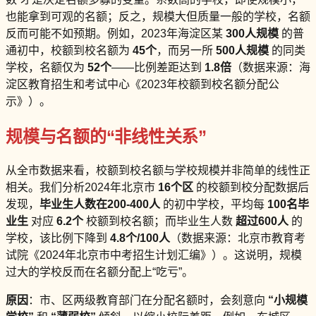
也能拿到可观的名额；反之，规模大但质量一般的学校，名额
反而可能不如预期。例如，2023年海淀区某
300人规模
的普
通初中，校额到校名额为
45个
，而另一所
500人规模
的同类
学校，名额仅为
52个
——比例差距达到
1.8倍
（数据来源：海
淀区教育招生和考试中心《2023年校额到校名额分配公
示》）。
规模与名额的“非线性关系”
从全市数据来看，校额到校名额与学校规模并非简单的线性正
相关。我们分析2024年北京市
16个区
的校额到校分配数据后
发现，
毕业生人数在200-400人
的初中学校，平均每
100名毕
业生
对应
6.2个
校额到校名额；而毕业生人数
超过600人
的
学校，该比例下降到
4.8个/100人
（数据来源：北京市教育考
试院《2024年北京市中考招生计划汇编》）。这说明，规模
过大的学校反而在名额分配上“吃亏”。
原因
：市、区两级教育部门在分配名额时，会刻意向
“小规模