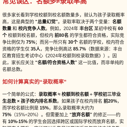
常见误区：名额多≠录取率高
很多家长看到学校校额到校名额数量多，就认为孩子录取概率
高，这是典型的
“总量幻觉”
。录取率取决于两个变量：
名额
数量
和
校内竞争人数
。例如，2024年
丰台区
某初中校有
60
个
校额到校名额，但校内
前80名
的学生都符合资格，实际竞
争比例仅为
75%
；而另一所只有
30个
名额的学校，校内符合
资格的学生仅
35人
，竞争比例高达
85.7%
（数据来源：丰台
区教育招生考试中心《2024年校额到校录取数据》）。因
此，家长应关注
“名额/符合资格人数”
这一比值，而非单纯的
名额总数。
如何计算真实的“录取概率”
一个简单的公式：
录取概率 ≈ 校额到校名额 ÷ 学校初三毕业
生总数 × 孩子校内排名系数
。如果孩子在校内排名
前20%
，
而学校名额比例是
15%
，那么录取概率大约为
75%
（15%÷20%）。但需要加上
“放弃名额”
的修正——约
有
10%-15%
的学生会因选择跨区或国际学校而放弃名额，实