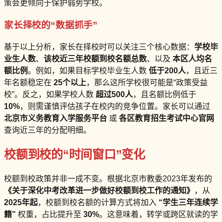
策会更倾向于保护弱势学校。
家长择校的“数据抓手”
基于以上分析，家长在择校时可以关注三个核心数据：
学校毕
业生人数
、
该校近三年校额到校名额总数
、以及
本区人均名
额比例
。例如，如果目标学校毕业生人数
低于200人
，且近三
年名额稳定在
25个以上
，那么这所学校很可能是“政策受益
校”。反之，如果学校人数
超过500人
，且名额比例低于
10%
，则需谨慎评估孩子在校内的竞争位置。家长可以通过
北京市义务教育入学服务平台
或
各区教育招生考试中心官网
查询近三年的分配明细。
校额到校的“时间窗口”变化
校额到校政策并非一成不变。根据北京市教委2023年发布的
《关于深化中考改革进一步做好校额到校工作的通知》
，从
2025年起
，校额到校名额的计算方式将加入
“学生三年连续学
籍”
权重，占比提升至
30%
。这意味着，转学或跨区就读的学