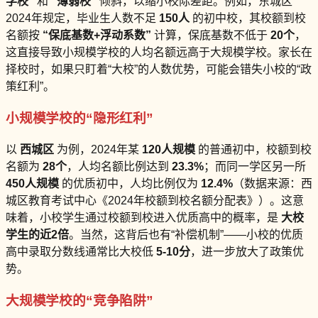
学校”
和
“薄弱校”
倾斜，以缩小校际差距。例如，东城区
2024年规定，毕业生人数不足
150人
的初中校，其校额到校
名额按
“保底基数+浮动系数”
计算，保底基数不低于
20个
，
这直接导致小规模学校的人均名额远高于大规模学校。家长在
择校时，如果只盯着“大校”的人数优势，可能会错失小校的“政
策红利”。
小规模学校的“隐形红利”
以
西城区
为例，2024年某
120人规模
的普通初中，校额到校
名额为
28个
，人均名额比例达到
23.3%
；而同一学区另一所
450人规模
的优质初中，人均比例仅为
12.4%
（数据来源：西
城区教育考试中心《2024年校额到校名额分配表》）。这意
味着，小校学生通过校额到校进入优质高中的概率，是
大校
学生的近2倍
。当然，这背后也有“补偿机制”——小校的优质
高中录取分数线通常比大校低
5-10分
，进一步放大了政策优
势。
大规模学校的“竞争陷阱”