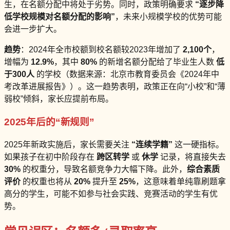
生，在名额分配中将处于劣势。同时，政策明确要求
“逐步降
低学校规模对名额分配的影响”
，未来小规模学校的优势可能
会进一步扩大。
趋势
：2024年全市校额到校名额较2023年增加了
2,100个
，
增幅为
12.9%
，其中
80%
的新增名额分配给了毕业生人数
低
于300人
的学校（数据来源：北京市教育委员会《2024年中
考改革进展报告》）。这一趋势表明，政策正在向“小校”和“薄
弱校”倾斜，家长应提前布局。
2025年后的“新规则”
2025年新政实施后，家长需要关注
“连续学籍”
这一硬指标。
如果孩子在初中阶段存在
跨区转学
或
休学
记录，将直接失去
30%
的权重分，导致名额竞争力大幅下降。此外，
综合素质
评价
的权重也将从
20%
提升至
25%
，这意味着单纯靠刷题拿
高分的学生，可能不如参与社会实践、竞赛活动的学生有优
势。